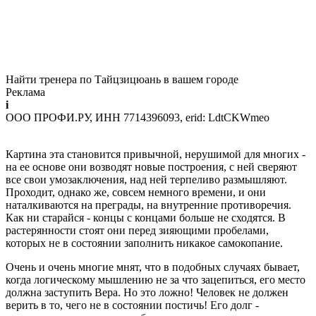
Найти тренера по Тайцзицюань в вашем городе
Реклама
i
ООО ПРОФИ.РУ, ИНН 7714396093, erid: LdtCKWmeo
Картина эта становится привычной, нерушимой для многих -
на ее основе они возводят новые построения, с ней сверяют
все свои умозаключения, над ней терпеливо размышляют.
Проходит, однако же, совсем немного времени, и они
наталкиваются на преграды, на внутренние противоречия.
Как ни старайся - концы с концами больше не сходятся. В
растерянности стоят они перед зияющими пробелами,
которых не в состоянии заполнить никакое самокопание.
Очень и очень многие мнят, что в подобных случаях бывает,
когда логическому мышлению не за что зацепиться, его место
должна заступить Вера. Но это ложно! Человек не должен
верить в то, чего не в состоянии постичь! Его долг -