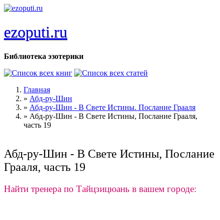
Перейти к основному содержанию
ezoputi.ru
Библиотека эзотерики
Главная
»
Абд-ру-Шин
Вы здесь
»
Абд-ру-Шин - В Свете Истины. Послание Грааля
»
Абд-ру-Шин - В Свете Истины, Послание Грааля,
часть 19
Абд-ру-Шин - В Свете Истины, Послание
Грааля, часть 19
Найти тренера по Тайцзицюань в вашем городе: