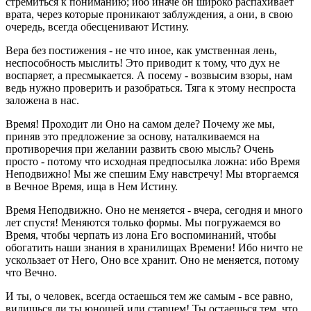
стремиться к пониманию; ибо иначе он широко распахивает
врата, через которые проникают заблуждения, а они, в свою
очередь, всегда обесценивают Истину.
Вера без постижения - не что иное, как умственная лень,
неспособность мыслить! Это приводит к тому, что дух не
воспаряет, а пресмыкается. А посему - возвысим взоры, нам
ведь нужно проверить и разобраться. Тяга к этому неспроста
заложена в нас.
Время! Проходит ли Оно на самом деле? Почему же мы,
приняв это предложение за основу, наталкиваемся на
противоречия при желании развить свою мысль? Очень
просто - потому что исходная предпосылка ложна: ибо Время
Неподвижно! Мы же спешим Ему навстречу! Мы вторгаемся
в Вечное Время, ища в Нем Истину.
Время Неподвижно. Оно не меняется - вчера, сегодня и много
лет спустя! Меняются только формы. Мы погружаемся во
Время, чтобы черпать из лона Его воспоминаний, чтобы
обогатить наши знания в хранилищах Времени! Ибо ничто не
ускользает от Него, Оно все хранит. Оно не меняется, потому
что Вечно.
И ты, о человек, всегда остаешься тем же самым - все равно,
видишься ли ты юношей или старцем! Ты остаешься тем, что