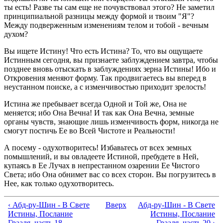
ты есть! Разве ты сам еще не почувствовал этого? Не заметил
принципиальной разницы между формой и твоим "Я"?
Между подверженным изменениям телом и тобой - вечным
духом?
Вы ищете Истину! Что есть Истина? То, что вы ощущаете
Истинным сегодня, вы признаете заблуждением завтра, чтобы
позднее вновь отыскать в заблуждениях зерна Истины! Ибо и
Откровения меняют форму. Так продвигаетесь вы вперед в
неустанном поиске, а с изменчивостью приходит зрелость!
Истина же пребывает всегда Одной и Той же, Она не
меняется; ибо Она Вечна! И так как Она Вечна, земные
органы чувств, знающие лишь изменчивость форм, никогда не
смогут постичь Ее во Всей Чистоте и Реальности!
А посему - одухотворитесь! Избавьтесь от всех земных
помышлений, и вы овладеете Истиной, пребудете в Ней,
купаясь в Ее Лучах в непрестанном озарении Ее Чистого
Света; ибо Она обнимет вас со всех сторон. Вы погрузитесь в
Нее, как только одухотворитесь.
‹ Абд-ру-Шин - В Свете
Вверх
Абд-ру-Шин - В Свете
Истины, Послание
Истины, Послание
Грааля, часть 18
Грааля, часть 20 ›