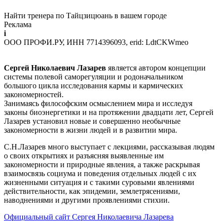
Найти тренера по Тайцзицюань в вашем городе
Реклама
i
ООО ПРОФИ.РУ, ИНН 7714396093, erid: LdtCKWmeo
Сергей Николаевич Лазарев
является автором концепции
системы полевой саморегуляции и родоначальником
большого цикла исследования кармы и кармических
закономерностей.
Занимаясь философским осмыслением мира и исследуя
законы биоэнергетики и на протяжении двадцати лет, Сергей
Лазарев установил новые и совершенно необычные
закономерности в жизни людей и в развитии мира.
С.Н.Лазарев много выступает с лекциями, рассказывая людям
о своих открытиях и разъясняя выявленные им
закономерности и природные явления, а также раскрывая
взаимосвязь социума и поведения отдельных людей с их
жизненными ситуация и с такими суровыми явлениями
действительности, как эпидемии, землетрясениями,
наводнениями и другими проявлениями стихии.
Официальный сайт Сергея Николаевича Лазарева