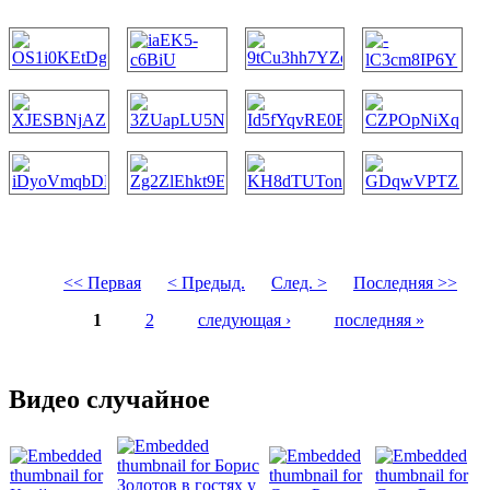
<< Первая
< Предыд.
След. >
Последняя >>
1
2
следующая ›
последняя »
Страницы
Видео случайное