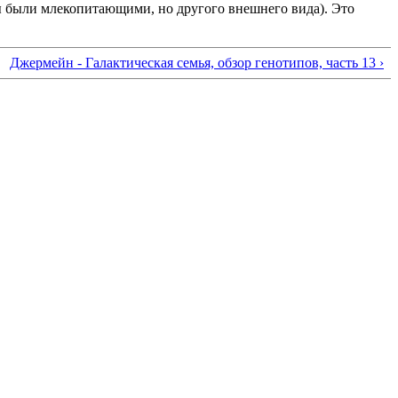
вы были млекопитающими, но другого внешнего вида). Это
Джермейн - Галактическая семья, обзор генотипов, часть 13 ›