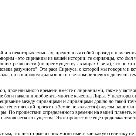
ой и в некоторых смыслах, представляя собой проход в измерени
оворим - это сирианцы из вашей истории; те сирианцы, кто был 
ях реальности (по преимуществу - в мирах Света), что не хотел
ловека разумного". Эта раса Сириуса, о которой мы говорим и к
 кожа, но в широком диапазоне от светлокоричневого до очень т
етой, провели много времени вместе с лирианцами, также участ
е боги начали приобретать многие качества Лиры. У некоторых 
крещивание между сирианцами и лирианцами дошло до такой точ
час генетический проект на Земле не является фокусом наших ин
ры. По прошествии определенного времени на вашей планете, к
п человеческого существа. Этот процесс все еще продолжается: 
сным, что некоторые из них могли иметь кое-какую генетику не-ч