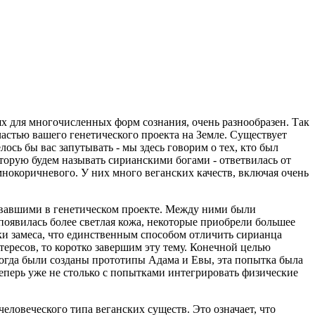
ях для многочисленных форм сознания, очень разнообразен. Так
частью вашего генетического проекта на Земле. Существует
ось бы вас запутывать - мы здесь говорим о тех, кто был
оторую будем называть сирианскими богами - ответвилась от
емнокоричневого. У них много веганских качеств, включая очень
вовавшими в генетическом проекте. Между ними были
появилась более светлая кожа, некоторые приобрели большее
ки замеса, что единственным способом отличить сирианца
тересов, то коротко завершим эту тему. Конечной целью
огда были созданы прототипы Адама и Евы, эта попытка была
теперь уже не столько с попытками интегрировать физические
еловеческого типа веганских существ. Это означает, что