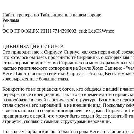
Найти тренера по Тайцзицюань в вашем городе
Реклама
i
ООО ПРОФИ.РУ, ИНН 7714396093, erid: LdtCKWmeo
ЦИВИЛИЗАЦИЯ СИРИУСА
Это приводит нас к Сириусу. Сириус, являясь первичной звезд
что хотелось бы здесь прояснить: те Сирианцы, о которых мы г
столь огромное множество Сирианцев на многих различных уровн
частью генетического сотворения на Земле Хомо Сапиенс - "че
Веги. Так что основа генетики Сириуса - это род Веги: темная
ярковыраженные большие глаза.
Конкретно те из сирианских богов, кто общался с вашей план
перекрестные скрещивания. Так что со временем эти сириански
разнообразие в своей генетической структуре. Взаимное пере
стала система его верований, а не внешний вид. Поскольку сей
являлась попытка соединения королевских домов Сириуса и Ли
предпринята с верой, что может быть создан более развитый ти
атрибуты, сколько с самими структурами верований.
Поскольку сирианские боги были из рода Веги, то становится я