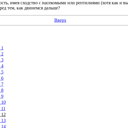
сть, имея сходство с насекомыми или рептилиями (хотя как и 
ред тем, как двинемся дальше?
Вверх
 1
 2
 3
 4
 5
 6
 7
 8
 9
 10
 11
 12
 13
 14