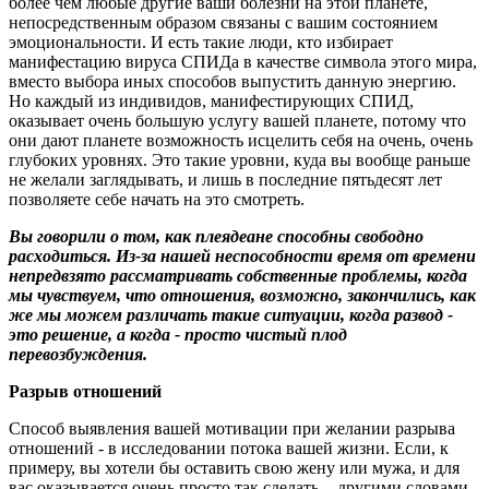
более чем любые другие ваши болезни на этой планете,
непосредственным образом связаны с вашим состоянием
эмоциональности. И есть такие люди, кто избирает
манифестацию вируса СПИДа в качестве символа этого мира,
вместо выбора иных способов выпустить данную энергию.
Но каждый из индивидов, манифестирующих СПИД,
оказывает очень большую услугу вашей планете, потому что
они дают планете возможность исцелить себя на очень, очень
глубоких уровнях. Это такие уровни, куда вы вообще раньше
не желали заглядывать, и лишь в последние пятьдесят лет
позволяете себе начать на это смотреть.
Вы говорили о том, как плеядеане способны свободно
расходиться. Из-за нашей неспособности время от времени
непредвзято рассматривать собственные проблемы, когда
мы чувствуем, что отношения, возможно, закончились, как
же мы можем различать такие ситуации, когда развод -
это решение, а когда - просто чистый плод
перевозбуждения.
Разрыв отношений
Способ выявления вашей мотивации при желании разрыва
отношений - в исследовании потока вашей жизни. Если, к
примеру, вы хотели бы оставить свою жену или мужа, и для
вас оказывается очень просто так сделать, - другими словами,