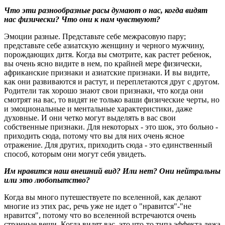
Что эти разнообразные расы думают о нас, когда видят
нас физически? Что они к нам чувствуют?
Эмоции разные. Представьте себе межрасовую пару;
представьте себе азиатскую женщину и черного мужчину,
порождающих дитя. Когда вы смотрите, как растет ребенок,
вы очень ясно видите в нем, по крайней мере физически,
африканские признаки и азиатские признаки. И вы видите,
как они развиваются и растут, и переплетаются друг с другом.
Родители так хорошо знают свои признаки, что когда они
смотрят на вас, то видят не только ваши физические черты, но
и эмоциональные и ментальные характеристики, даже
духовные. И они четко могут выделять в вас свои
собственные признаки. Для некоторых - это шок, это больно -
приходить сюда, потому что вы для них очень ясное
отражение. Для других, приходить сюда - это единственный
способ, которым они могут себя увидеть.
Им нравится наш внешний вид? Или нет? Они нейтральны
или это любопытство?
Когда вы много путешествуете по вселенной, как делают
многие из этих рас, речь уже не идет о "нравится"-"не
нравится", потому что во вселенной встречаются очень
странные вещи. Когда видят вас, это что-то типа эффекта дежа