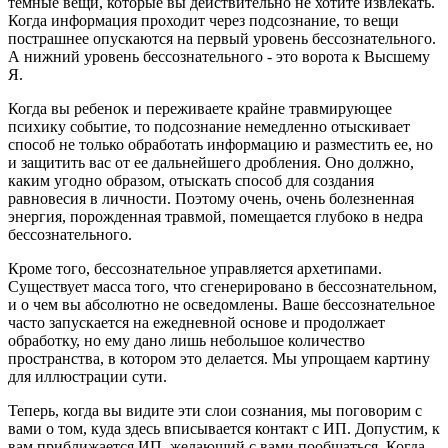
темные вещи, которые вы действительно не хотите извлекать.
Когда информация проходит через подсознание, то вещи
пострашнее опускаются на первый уровень бессознательного.
А нижний уровень бессознательного - это ворота к Высшему
Я.
Когда вы ребенок и переживаете крайне травмирующее
психику событие, то подсознание немедленно отыскивает
способ не только обработать информацию и разместить ее, но
и защитить вас от ее дальнейшего дробления. Оно должно,
каким угодно образом, отыскать способ для создания
равновесия в личности. Поэтому очень, очень болезненная
энергия, порожденная травмой, помещается глубоко в недра
бессознательного.
Кроме того, бессознательное управляется архетипами.
Существует масса того, что сгенерировано в бессознательном,
и о чем вы абсолютно не осведомлены. Ваше бессознательное
часто запускается на ежедневной основе и продолжает
обработку, но ему дано лишь небольшое количество
пространства, в котором это делается. Мы упрощаем картину
для иллюстрации сути.
Теперь, когда вы видите эти слои сознания, мы поговорим с
вами о том, куда здесь вписывается контакт с ИП. Допустим, к
вам приближается ИП, желающий с вами пообщаться. Когда