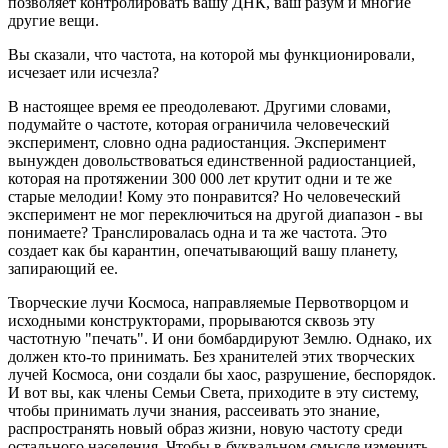
позволяет контролировать вашу ДНК, ваш разум и многие
другие вещи.
Вы сказали, что частота, на которой мы функционировали,
исчезает или исчезла?
В настоящее время ее преодолевают. Другими словами,
подумайте о частоте, которая ограничила человеческий
эксперимент, словно одна радиостанция. Эксперимент
вынужден довольствоваться единственной радиостанцией,
которая на протяжении 300 000 лет крутит одни и те же
старые мелодии! Кому это понравится? Но человеческий
эксперимент не мог переключиться на другой диапазон - вы
понимаете? Транслировалась одна и та же частота. Это
создает как бы карантин, опечатывающий вашу планету,
запирающий ее.
Творческие лучи Космоса, направляемые Первотворцом и
исходными конструкторами, прорываются сквозь эту
частотную "печать". И они бомбардируют Землю. Однако, их
должен кто-то принимать. Без хранителей этих творческих
лучей Космоса, они создали бы хаос, разрушение, беспорядок.
И вот вы, как члены Семьи Света, приходите в эту систему,
чтобы принимать лучи знания, рассеивать это знание,
распространять новый образ жизни, новую частоту среди
остального населения. Чтобы в буквальном смысле изменить