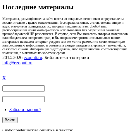
Последние материалы
Материалы, размещённые на сайте взяты из открытых источников и представлены
исключительно с целью ознакомления. Все права на книги, статьи, тексты, видео и
аудио материалы принадлежат их авторам и издательствам. Любой вид
распространения и/или коммерческого использования без разрешения законных
правообладателей НЕ разрешается. В случае, если Вы являетесь автором материалов
или обладателем авторских прав, и Вы возражаете против использования ваших
материалов на нашем интернет-ресурсе или же хотите разместить свою контактную
или рекламную информацию в соответствующем разделе материалов - пожалуйста,
свяжитесь с нами. Информация будет удалена, либо будут внесены соответствующие
изменения, в максимально короткие сроки.
2014-2026
ezoputi.ru
: Библиотека эзотерики
info@ezoputi.ru
X
Забыли пароль?
Орфографическая ошибка в тексте: