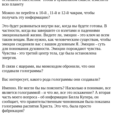
всю планету
Можно ли перейти к 10-й , 11-й и 12-й чакрам, чтобы
получать эту информацию?
Это будет развиваться внутри вас, когда вы будете готовы. В
частности, когда вы завершите со взлетами и падениями
эмоциональной жизни. Видите ли, эмоции - это ключ ко всем
таким вещам. Вам нужно, как человеческим существам, чтобы
эмоции соединяли вас с вашим духовным Я. Эмоции - суть
для понимания духовности. Эмоции порождают чувства.
Чувства - это третий центр тела, где была остановлена
энергия.
В связи с ящерами, вы мимоходом обронили, что они
создавали голограммы?
Вас интересует, какого рода голограммы они создавали?
Именно. Не могли бы вы пояснить? Насколько я понимаю, все
является голограммой - и что же, все это искажение? А вторая
часть моего вопроса - об информации Билла Купера, он
сообщает, что правительственным чиновникам была показана
голограмма распятия Христа. Это что, была просто
фабрикация?