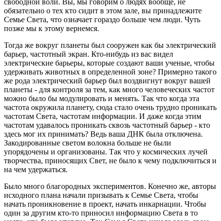
свободной воли. Вы, мы говорим о людях вообще, не
обязательно о тех кто сидит в этом зале, вы принадлежите
Семье Света, что означает гораздо больше чем люди. Чуть
позже мы к этому вернемся.
Тогда же вокруг планеты был сооружен как бы электрический
барьер, частотный экран. Кто-нибудь из вас видел
электрические барьеры, которые создают ваши ученые, чтобы
удерживать животных в определенной зоне? Примерно такого
же рода электрический барьер был воздвигнут вокруг вашей
планеты - для контроля за тем, как много человеческих частот
можно было бы модулировать и менять. Так что когда эта
частота окружила планету, сюда стало очень трудно проникать
частотам Света, частотам информации. И даже когда этим
частотам удавалось проникать сквозь частотный барьер - кто
здесь мог их принимать? Ведь ваша ДНК была отключена.
Закодированные светом волокна больше не были
упорядочены и организованы. Так что у космических лучей
творчества, приносящих Свет, не было к чему подключиться и
на чем удержаться.
Было много благородных экспериментов. Конечно же, авторы
исходного плана начали призывать к Семье Света, чтобы
начать проникновение в проект, начать инкарнации. Чтобы
один за другим кто-то приносил информацию Света в то