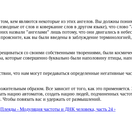
о том, кем являются некоторые из этих ангелов. Вы должны пони
водные от слов и коверкание слов в другом языке), что слово "
них назвали "ангелами" лишь потому, что они двигались в небеса
проясните, как вы были введены в заблуждение терминологией,
крещиваться со своими собственными творениями, были космиче
а, которые совершенно буквально были наполовину птицы, напо
ствии, что нам могут передаваться определенные негативные час
ожительным образом. Все зависит от того, как это применяется.
ать нацию автоматов, создать нацию людей, подчиненных частоте
е. Чтобы повязать вас и удержать от размышлений.
Плеяды - Модуляция частоты и ДНК человека, часть 24 ›