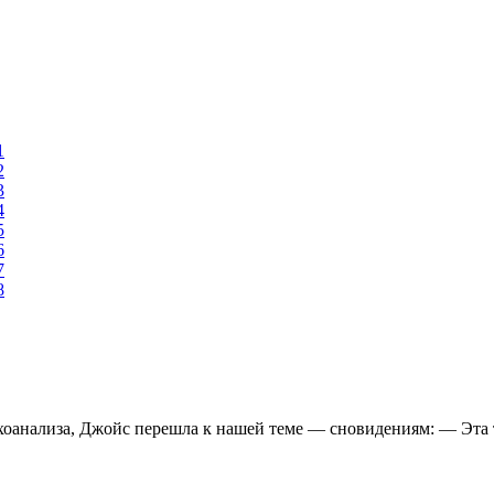
1
2
3
4
5
6
7
8
хоанализа, Джойс перешла к нашей теме — сновидениям: — Эта 