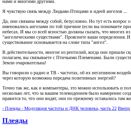
нами и многими другими.
Я чувствую связь между Людьми-Птицами и идеей ангелов ...
Да, они связаны между собой, безусловно. Но тут есть вопрос 
именовались ангелами по той причине (если вы понимаете произ
небесах. И мы со всей ясностью должны сказать, что многих из 
"ангелическими существами". Проясните ваши определения. И 
существование основывается на слове типа "ангел".
В действительности, многие из рептилий, когда они пришли с
полагаем, вы связываете с Птичьими Племенами. Были существ
Земли очаровательна!
Вы говорили о радио и ТВ - частотах, об их негативном воздей
через которую возможна передача позитивных энергий?
Точно так же, как и компьютеры, это можно использовать и пол
несколько лет, что за вашим телевидением было намерение созд
нравится то, что они видят, они по прежнему оставались там ж
‹ Плеяды - Модуляция частоты и ДНК человека, часть 22
Вверх
Плеяды