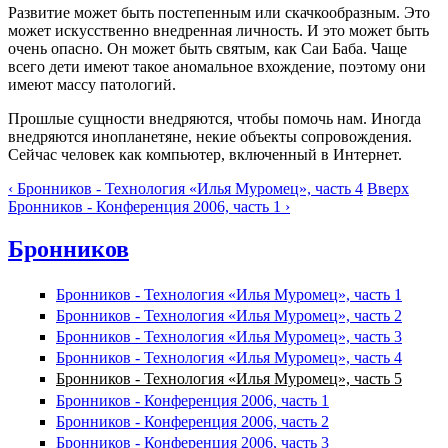
Развитие может быть постепенным или скачкообразным. Это
может искусственно внедренная личность. И это может быть
очень опасно. Он может быть святым, как Саи Баба. Чаще
всего дети имеют такое аномальное вхождение, поэтому они
имеют массу патологий.
Прошлые сущности внедряются, чтобы помочь нам. Иногда
внедряются инопланетяне, некие объекты сопровождения.
Сейчас человек как компьютер, включенный в Интернет.
‹ Бронников - Технология «Илья Муромец», часть 4
Вверх
Бронников - Конференция 2006, часть 1 ›
Бронников
Бронников - Технология «Илья Муромец», часть 1
Бронников - Технология «Илья Муромец», часть 2
Бронников - Технология «Илья Муромец», часть 3
Бронников - Технология «Илья Муромец», часть 4
Бронников - Технология «Илья Муромец», часть 5
Бронников - Конференция 2006, часть 1
Бронников - Конференция 2006, часть 2
Бронников - Конференция 2006, часть 3