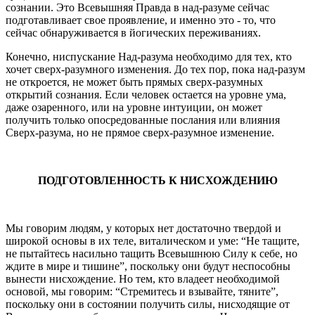
сознании. Это Всевышняя Правда в над-разуме сейчас
подготавливает свое проявление, и именно это - то, что
сейчас обнаруживается в йогических переживаниях.
Конечно, ниспускание Над-разума необходимо для тех, кто
хочет сверх-разумного изменения. До тех пор, пока над-разум
не от­кроется, не может быть прямых сверх-разумных
открытий сознания. Если человек остается на уровне ума,
даже озаренного, или на уровне интуиции, он может
получить только опосредованные послания или влияния
Сверх-разума, но не прямое сверх-разумное изменение.
ПОДГОТОВЛЕННОСТЬ К НИСХОЖДЕНИЮ
Мы говорим людям, у которых нет достаточно твердой и
широ­кой основы в их теле, виталическом и уме: “Не тащите,
не пытайтесь насильно тащить Всевышнюю Силу к себе, но
ждите в мире и тишине”, поскольку они будут неспособны
вынести нисхождение. Но тем, кто владеет необходимой
основой, мы говорим: “Стремитесь и взывайте, тяните”,
поскольку они в состоянии получить силы, нисходящие от