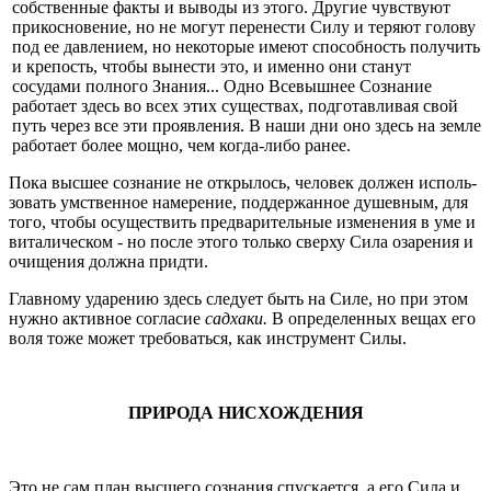
собственные факты и выводы из этого. Другие чувствуют
прикосновение, но не могут перенести Силу и теряют голову
под ее давлением, но некоторые имеют способность получить
и крепость, чтобы вынести это, и именно они станут
сосудами полного Знания... Одно Всевышнее Сознание
работает здесь во всех этих существах, подготавливая свой
путь через все эти проявления. В наши дни оно здесь на земле
работает более мощно, чем когда-либо ранее.
Пока высшее сознание не открылось, человек должен исполь­
зовать умственное намерение, поддержанное душевным, для
того, что­бы осуществить предварительные изменения в уме и
виталическом - но после этого только сверху Сила озарения и
очищения должна при­дти.
Главному ударению здесь следует быть на Силе, но при этом
нужно активное согласие
садхаки.
В определенных вещах его
воля тоже может требоваться, как инструмент Силы.
ПРИРОДА НИСХОЖДЕНИЯ
Это не сам план высшего сознания спускается, а его Сила и