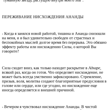
туманную звезду, растущую внутри моего лба”.
ПЕРЕЖИВАНИЕ НИСХОЖДЕНИЯ АНАНДЫ
- Когда я занялся новой работой, тишина и Ананда снизошли
на меня, и я был удивительно свободен от страстных и
беспокойных мыслей долгое время без перерыва. Это обязано
эффекту работы или нисхож­дению Силы, о которой Вы
говорите?
Сила сходит вниз, как только находит раскрытие в
Адхаре,
всякий раз, когда он готов. Что определяет нисхождение, не
может быть всегда умственно зафиксировано. Стремление,
призыв, воля, молитва создают благоприятные предусловия в
голове или сердце, или где угод­но, но нисхождение еще
иногда определяется и внешней причиной.
- Вечером я чувствовал нисхождение Ананды. В чистой