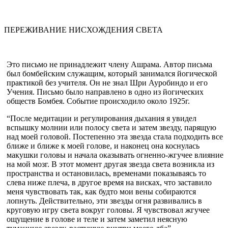
ПЕРЕЖИВАНИЕ НИСХОЖДЕНИЯ СВЕТА
Это письмо не принадлежит члену Ашрама. Автор письма
был бомбейским служащим, который занимался йогической
практикой без учителя. Он не знал Шри Ауробиндо и его
Учения. Письмо было на­правлено в одно из йогических
обществ Бомбея. Событие происходило около 1925г.
“После медитации и регулирования дыхания я увидел
вспышку молнии или полосу света и затем звезду, парящую
над моей головой. Постепенно эта звезда стала подходить все
ближе и ближе к моей голове, и наконец она коснулась
макушки головы и начала оказывать огненно-жгучее влияние
на мой мозг. В этот момент другая звезда света возникла из
пространства и остановилась, временами показываясь то
слева ниже плеча, в другое время на висках, что заставило
меня чувст­вовать так, как будто мои вены собираются
лопнуть. Действительно, эти звезды огня развивались в
круговую игру света вокруг головы. Я чувствовал жгучее
ощущение в голове и теле и затем заметил неясную