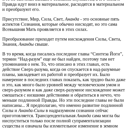
Правда идут вниз в материальное, расходятся в материальном
и преоб­разуют его.
Присутствие, Мир, Сила, Свет,
Ананда -
это основные пять
аспектов Сознания, которые обычно нисходят, но это сама
Всевышняя Мать проявляется в этих силах.
Преобразование приходит путем нисхождения Силы, Света,
Знания,
Ананды
свыше.
В то время, когда писались последние главы “Синтеза Йоги”,
термин “Над-разум” еще не был найден, поэтому там нет
упоминания о нем. То, что описано в этих главах, есть
действие Сверх-разума, когда он спускается в над-разумные
планы, завладевает их работой и преоб­разует их. Было
намерение в последних главах показать, как трудно было даже
и это, как много было уровней между человеческим умом и
сверх-разумом и как даже сверх-разумное нисхождение может
сме­шаться с низшими действиями и обратиться в нечто, что
меньше по­длинной Правды. Но эти последние главы не были
написаны... Я предполагаю, что именно развитие подлинной
Силы и
Ананда-Силы
в надразумном сознании сейчас
приготовляется. Трансцендентальная
Ананда
сама могла бы
ниспуститься только после полной супраментализации
существа и означала бы изумительное изменение в земном