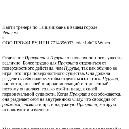
Найти тренера по Тайцзицюань в вашем городе
Реклама
i
ООО ПРОФИ.РУ, ИНН 7714396093, erid: LdtCKWmeo
Отделение
Пракрити
и
Пуруши
от поверхностного существа
различно. Более трудно для
Пракрити
отделиться от
поверхностного действия, чем
Пуруше,
так как обычно ее
игра - это игра поверхност­ного существа. Она должна
разделить себя надвое, чтобы отделиться от этого.
Пуруша,
напротив, по своей природе молчащий и отделенный,
поэтому он должен только отойти назад к своей
первоначальной сущ­ности. Когда
Пракрити
освобождается,
она разделяет себя на внутрен­нюю Силу, что свободна от
раджаса, тамаса
и пр., и наружную
Пракрити,
которую
используют и изменяют.