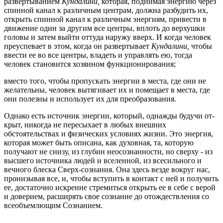
развертыванием
Кундалини,
которая, поднимая энергию через
спинной канал к различным центрам, должна разбудить их,
открыть спинной канал к различным энергиям, привести в
движе­ние один за другим все центры, вплоть до верхушки
головы и затем выйти оттуда наружу вверх. И когда человек
преуспевает в этом, когда он развертывает
Кундалини,
чтобы
ввести ее во все центры, владеть и управлять ею, тогда
человек становится хозяином функционирования;
вместо того, чтобы пропускать энергии в места, где они не
желательны, человек вытягивает их и помещает в места, где
они полезны и исполь­зует их для преобразования.
Однако есть источник энергии, который, однажды будучи от­
крыт, никогда не пересыхает в любых внешних
обстоятельствах и фи­зических условиях жизни. Это энергия,
которая может быть описана, как духовная, та, которую
получают не снизу, из глубин неосознанно­сти, но сверху - из
высшего источника людей и вселенной, из всесиль­ного и
вечного блеска Сверх-сознания. Она здесь везде вокруг нас,
пронизывая все, и, чтобы вступить в контакт с ней и получить
ее, достаточно искренне стремиться открыть ее в себе с верой
и доверием, расширять свое сознание до отождествления со
всеобъемлющим Созна­нием.