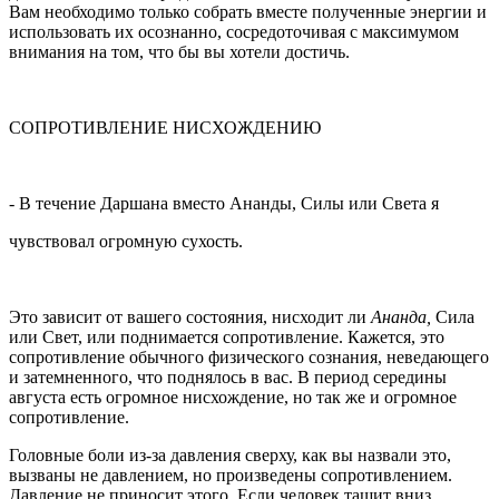
Вам необходимо только собрать вместе полученные энер­гии и
использовать их осознанно, сосредоточивая с максимумом
вни­мания на том, что бы вы хотели достичь.
СОПРОТИВЛЕНИЕ НИСХОЖДЕНИЮ
- В течение Даршана вместо Ананды, Силы или Света я
чувствовал огромную сухость.
Это зависит от вашего состояния, нисходит ли
Ананда,
Сила
или Свет, или поднимается сопротивление. Кажется, это
сопротивле­ние обычного физического сознания, неведающего
и затемненного, что поднялось в вас. В период середины
августа есть огромное нисхожде­ние, но так же и огромное
сопротивление.
Головные боли из-за давления сверху, как вы назвали это,
вызваны не давлением, но произведены сопротивлением.
Давление не приносит этого. Если человек тащит вниз