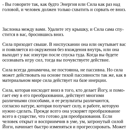
- Вы говорите так, как будто Энергия или Сила как раз над
головой, и человек должен только схватить и со­рвать ее вниз.
Заслонка между вами. Удалите эту крышку, и Сила сама спу­
стится в вас, бросившись вниз.
Сила приходит свыше. В ниспускании она или окутывает вас
и появляется из окружения без вхождения внутрь, или она
выходит у вас изнутри после спуска туда. Когда вы будете
осознавать игру сил, тогда вы почувствуете действие.
Сила всегда динамична, не постоянна, не пассивна. Но сила
может действовать на основе тихой пассивности так же, как в
матери­альном мире сила действует на базе инерции.
Сила, которая нисходит вниз в того, кто делает Йогу, и помо­
гает ему в его преобразовании, действует многими
различными спосо­бами, и ее результаты различаются,
согласно натуре, которая получает силу, и работе, которую
нужно сделать. Прежде всего она ускоряет преобразование
всего в существе, что готово для преобразования. Если
человек открыт и восприимчив в уме, ум, затронутый силой
Йоги, начинает быстро изменяться и прогрессировать. Может