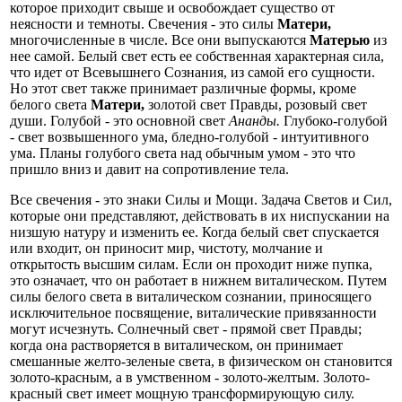
которое приходит свыше и освобождает существо от
неясности и тем­ноты. Свечения - это силы
Матери,
многочисленные в числе. Все они выпускаются
Матерью
из
нее самой. Белый свет есть ее собственная характерная сила,
что идет от Всевышнего Сознания, из самой его сущности.
Но этот свет также принимает различные формы, кроме
белого света
Матери,
золотой свет Правды, розовый свет
души. Голу­бой - это основной свет
Ананды.
Глубоко-голубой
- свет возвышен­ного ума, бледно-голубой - интуитивного
ума. Планы голубого света над обычным умом - это что
пришло вниз и давит на сопротивление тела.
Все свечения - это знаки Силы и Мощи. Задача Светов и Сил,
которые они представляют, действовать в их ниспускании на
низшую натуру и изменить ее. Когда белый свет спускается
или входит, он приносит мир, чистоту, молчание и
открытость высшим силам. Если он проходит ниже пупка,
это означает, что он работает в нижнем виталическом. Путем
силы белого света в виталическом сознании, принося­щего
исключительное посвящение, виталические привязанности
могут исчезнуть. Солнечный свет - прямой свет Правды;
когда она раство­ряется в виталическом, он принимает
смешанные желто-зеленые све­та, в физическом он становится
золото-красным, а в умственном - золото-желтым. Золото-
красный свет имеет мощную трансформирую­щую силу.