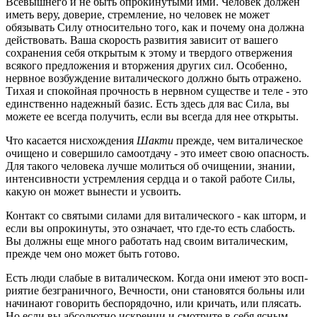
Всевышнего и не быть опрокинутыми ими. Человек должен
иметь веру, доверие, стремление, но человек не может
обязывать Силу относитель­но того, как и почему она должна
действовать. Ваша скорость развития зависит от вашего
сохранения себя открытым к этому и твердого отвержения
всякого предложения и вторжения других сил. Особенно,
нерв­ное возбуждение виталического должно быть отражено.
Тихая и спокойная прочность в нервном существе и теле - это
единственно надежный базис. Есть здесь для вас Сила, вы
можете ее всегда пол­учить, если вы всегда для нее открыты.
Что касается нисхождения
Шакти
прежде, чем виталическое
очищено и совершило самоотдачу - это имеет свою опасность.
Для такого человека лучше молиться об очищении, знании,
интенсивности устремления сердца и о такой работе Силы,
какую он может вынести и усвоить.
Контакт со святыми силами для виталического - как шторм, и
если вы опрокинуты, это означает, что где-то есть слабость.
Вы должны еще много работать над своим виталическим,
прежде чем оно может быть готово.
Есть люди слабые в виталическом. Когда они имеют это восп­
риятие безграничного, Вечности, они становятся больны или
начинают говорить беспорядочно, или кричать, или плясать.
Но если вы абсолют­но искрении и смотрите в себя ясным