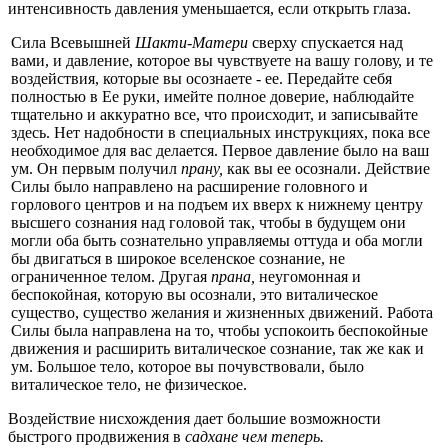
интенсивность давле­ния уменьшается, если открыть глаза.
Сила Всевышней
Шакти-Матери
сверху спускается над
вами, и давление, которое вы чувствуете на вашу голову, и те
воздействия, которые вы осознаете - ее. Передайте себя
полностью в Ее руки, имейте полное доверие, наблюдайте
тщательно и аккуратно все, что происходит, и записывайте
здесь. Нет надобности в специальных инс­трукциях, пока все
необходимое для вас делается. Первое давление было на ваш
ум. Он первым получил
прану,
как вы ее осознали. Дейст­вие
Силы было направлено на расширение головного и
горлового цен­тров и на подъем их вверх к нижнему центру
высшего сознания над головой так, чтобы в будущем они
могли оба быть сознательно управ­ляемы оттуда и оба могли
бы двигаться в широкое вселенское сознание, не
ограниченное телом. Другая
прана,
неугомонная и
беспокойная, которую вы осознали, это виталическое
существо, существо желания и жизненных движений. Работа
Силы была направлена на то, чтобы успокоить беспокойные
движения и расширить виталическое созна­ние, так же как и
ум. Большое тело, которое вы почувствовали, было
виталическое тело, не физическое.
Воздействие нисхождения дает большие возможности
быстрого продвижения в
садхане чем теперь.