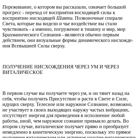
Переживание, о котором вы рассказали, означает большой
прогресс - переход от восприятия восходящей силы к
восприятию нисходящей
Шакти.
Позвоночные спирали
Света, которые вы видели и чье воздействие вы стали
чувствовать - а именно, погружение в тишину и мир, мир
Брахманического Сознания - являются обычно первым
действием, они визуальные формы динамического нисхожде­
ния Всевышней Силы сверху.
ПОЛУЧЕНИЕ НИСХОЖДЕНИЯ ЧЕРЕЗ УМ И ЧЕРЕЗ
ВИТАЛИЧЕСКОЕ
В первом случае вы получаете через ум, и он тянет назад на
себя, чтобы получить Присутствие и расти в Свете и Силе,
идущих сверху. Телесное или наружное Сознание, возможно,
не участвует в своих выходящих наружу частых вибрациях,
отсутствует энергия для приведения в исполнение любой
работы, иной, чем наружное сознание привыкло делать. Во
втором случае, виталическое получает прямо и преобразует
немедленно в кинетическую энергию, поскольку это пря­мое
получение виталическим или активное участие виталического