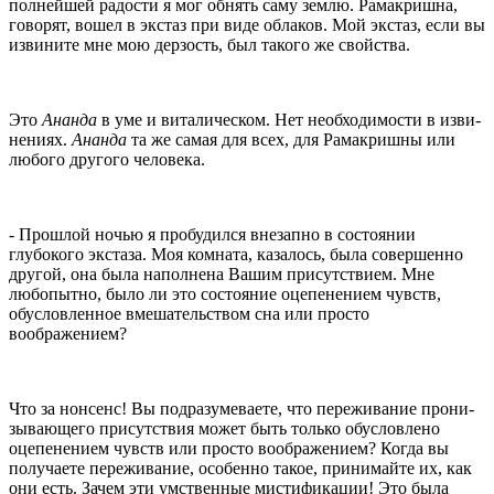
полнейшей радости я мог обнять саму землю. Рамакришна,
говорят, вошел в экстаз при виде облаков. Мой экстаз, если вы
извините мне мою дерзость, был тако­го же свойства.
Это
Ананда
в уме и виталическом. Нет необходимости в изви­
нениях.
Ананда
та же самая для всех, для Рамакришны или
любого другого человека.
- Прошлой ночью я пробудился внезапно в состоянии
глубокого экстаза. Моя комната, казалось, была со­вершенно
другой, она была наполнена Вашим присут­ствием. Мне
любопытно, было ли это состояние оце­пенением чувств,
обусловленное вмешательством сна или просто
воображением?
Что за нонсенс! Вы подразумеваете, что переживание прони­
зывающего присутствия может быть только обусловлено
оцепенением чувств или просто воображением? Когда вы
получаете переживание, особенно такое, принимайте их, как
они есть. Зачем эти умственные мистификации! Это была