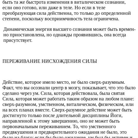
быть та же быстрота изменения в виталическом сознании,
если оно готово, или даже в теле. Но если в теле
преобразующая сила действенна, то только до определенной
степени, поскольку восприимчивость тела ограниче­на.
Динамическая энергия высшего сознания может быть времен­
но приостановлена, но однажды проявившись, она всегда
присутствует.
ПЕРЕЖИВАНИЕ НИСХОЖДЕНИЯ СИЛЫ
Действие, которое имело место, не было сверх-разумным.
Факт, что вы осознали центр в мозгу, показывает, что это было
сделано через ум. Сила, которая действовала, была святая
Сила, которая может работать таким образом на любом плане:
сверх-разумном, умственном, виталическом, физическом, или
на всех планах вместе. Сверх-разумное действие может быть
достигнуто только после длительной дисцип­лины Йоги,
направленной к этому завершению, оно не может быть
первоначальным переживанием. То, что умственного
предвкушения и предварительного ожидания не было, это
было на благо; если бы было ожидание, ум был бы активен и