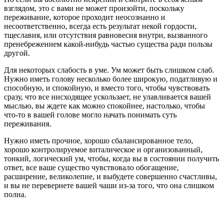
взглядом, это с вами не может произойти, поскольку
переживание, которое проходит неосознанно и
несоответственно, всегда есть результат некой гордости,
тщеславия, или отсутствия равновесия внутри, вызванного
пренебрежением ка­кой-нибудь частью существа ради пользы
другой.
Для некоторых слабость в уме. Ум может быть слишком слаб.
Нужно иметь голову несколько более широкую, податливую и
способ­ную, и спокойную, и вместо того, чтобы чувствовать
сразу, что все нисходящее ускользает, не улавливается вашей
мыслью, вы ждете как можно спокойнее, настолько, чтобы
что-то в вашей голове могло начать понимать суть
переживания.
Нужно иметь прочное, хорошо сбалансированное тело,
хорошо контролируемое виталическое и организованный,
тонкий, логический ум, чтобы, когда вы в состоянии получить
ответ, все ваше существо чувствовало обогащение,
расширение, великолепие, и выбудете совер­шенно счастливы,
и вы не перевернете вашей чаши из-за того, что она слишком
полна.