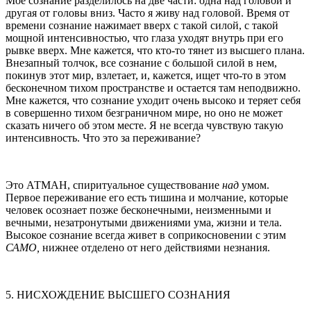
Мое сознание разделилось на две части: одна над головой и
другая от головы вниз. Часто я живу над головой. Время от
времени сознание нажимает вверх с такой силой, с такой
мощной интенсивностью, что глаза уходят внутрь при его
рывке вверх. Мне кажется, что кто-то тянет из высшего плана.
Внезапный толчок, все сознание с большой силой в нем,
покинув этот мир, взлетает, и, кажется, ищет что-то в этом
беско­нечном тихом пространстве и остается там неподвиж­но.
Мне кажется, что сознание уходит очень высоко и теряет себя
в совершенно тихом безграничном мире, но оно не может
сказать ничего об этом месте. Я не всегда чувствую такую
интенсивность. Что это за пе­реживание?
Это АТМАН, спиритуальное существование
над
умом.
Первое переживание его есть тишина и молчание, которые
человек осознает позже бесконечными, неизменными и
вечными, незатронутыми дви­жениями ума, жизни и тела.
Высокое сознание всегда живет в сопри­косновении с этим
САМО,
нижнее отделено от него действиями незнания.
5. НИСХОЖДЕНИЕ ВЫСШЕГО СОЗНАНИЯ