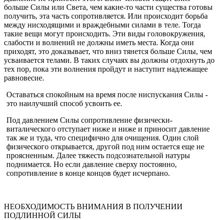
больше Силы или Света, чем какие-то части существа готовы
получить, эта часть сопротивляется. Или происходит борьба
между нисходящими и враждебными силами в теле. Тогда
такие вещи могут происходить. Эти виды головокружения,
слабости и волнений не должны иметь места. Когда они
приходят, это доказывает, что вниз тянется больше Силы, чем
усваивается телами. В таких случаях вы должны отдохнуть до
тех пор, пока эти волнения пройдут и наступит надлежащее
равновесие.
Оставаться спокойным на время после ниспускания Силы -
это наилучший способ усвоить ее.
Под давлением Силы сопротивление физически-
виталического отступает ниже и ниже и приносит давление
так же и туда, что специфично для очищения. Один слой
физического открывается, дру­гой под ним остается еще не
проясненным. Далее тяжесть подсозна­тельной натуры
поднимается. Но если давление сверху постоянно,
сопротивление в конце концов будет исчерпано.
НЕОБХОДИМОСТЬ ВНИМАНИЯ В ПОЛУЧЕНИИ
ПОДЛИННОЙ СИЛЫ