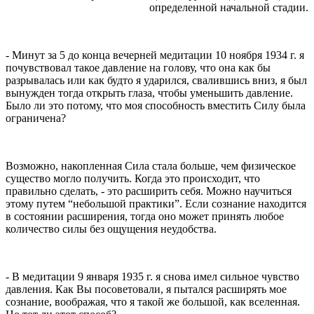
определенной начальной стадии.
- Минут за 5 до конца вечерней медитации 10 ноября 1934 г. я
почувствовал такое давление на голову, что она как бы
разрывалась или как будто я ударился, свалившись вниз, я был
вынужден тогда открыть гла­за, чтобы уменьшить давление.
Было ли это потому, что моя способность вместить Силу была
ограничена?
Возможно, накопленная Сила стала больше, чем физическое
существо могло получить. Когда это происходит, что
правильно сде­лать, - это расширить себя. Можно научиться
этому путем “неболь­шой практики”. Если сознание находится
в состоянии расширения, тогда оно может принять любое
количество силы без ощущения неу­добства.
- В медитации 9 января 1935 г. я снова имел сильное чувство
давления. Как Вы посоветовали, я пытался расширять мое
сознание, воображая, что я такой же большой, как вселенная.