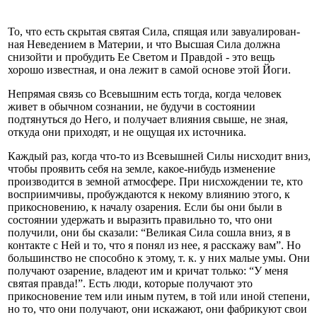
То, что есть скрытая святая Сила, спящая или завуалирован­
ная Неведением в Материи, и что Высшая Сила должна
снизойти и пробудить Ее Светом и Правдой - это вещь
хорошо известная, и она лежит в самой основе этой Йоги.
Непрямая связь со Всевышним есть тогда, когда человек
живет в обычном сознании, не будучи в состоянии
подтянуться до Него, и получает влияния свыше, не зная,
откуда они приходят, и не ощущая их источника.
Каждый раз, когда что-то из Всевышней Силы нисходит вниз,
чтобы проявить себя на земле, какое-нибудь изменение
производится в земной атмосфере. При нисхождении те, кто
восприимчивы, пробуж­даются к некому влиянию этого, к
прикосновению, к началу озарения. Если бы они были в
состоянии удержать и выразить правильно то, что они
получили, они бы сказали: “Великая Сила сошла вниз, я в
контакте с Ней и то, что я понял из нее, я расскажу вам”. Но
большинство не способно к этому, т. к. у них малые умы. Они
получают озарение, владеют им и кричат только: “У меня
святая правда!”. Есть люди, которые получают это
прикосновение тем или иным путем, в той или иной степени,
но то, что они получают, они искажают, они фабрикуют свои