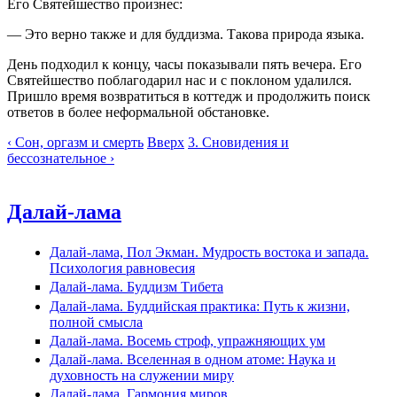
Его Святейшество произнес:
— Это верно также и для буддизма. Такова природа языка.
День подходил к концу, часы показывали пять вечера. Его
Святейшество поблагодарил нас и с поклоном удалился.
Пришло время возвратиться в коттедж и продолжить поиск
ответов в более неформальной обстановке.
‹ Сон, оргазм и смерть
Вверх
3. Сновидения и
бессознательное ›
Далай-лама
Далай-лама, Пол Экман. Мудрость востока и запада.
Психология равновесия
Далай-лама. Буддизм Тибета
Далай-лама. Буддийская практика: Путь к жизни,
полной смысла
Далай-лама. Восемь строф, упражняющих ум
Далай-лама. Вселенная в одном атоме: Наука и
духовность на служении миру
Далай-лама. Гармония миров