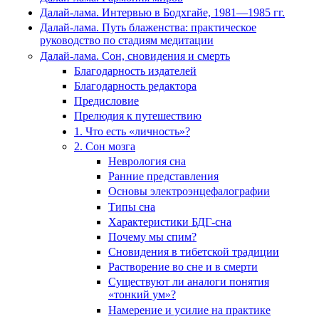
Далай-лама. Интервью в Бодхгайе, 1981—1985 гг.
Далай-лама. Путь блаженства: практическое
руководство по стадиям медитации
Далай-лама. Сон, сновидения и смерть
Благодарность издателей
Благодарность редактора
Предисловие
Прелюдия к путешествию
1. Что есть «личность»?
2. Сон мозга
Неврология сна
Ранние представления
Основы электроэнцефалографии
Типы сна
Характеристики БДГ-сна
Почему мы спим?
Сновидения в тибетской традиции
Растворение во сне и в смерти
Существуют ли аналоги понятия
«тонкий ум»?
Намерение и усилие на практике