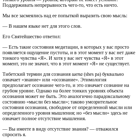
Поддерживать непрерывность чего-то, что есть ничто.
Мы все засмеялись над ее попыткой выразить свою мысль:
— В нашем языке нет для этого слов.
Его Святейшество ответил:
— Есть такие состояния медитации, в которых у вас просто
появляется ощущение пустоты, и в этот момент у вас нет даже
тонкого чувства «Я». И хотя у вас нет чувства «Я» в этот
момент, это не значит, что в этот момент «Я» не существует.
Тибетский термин для сознания
шепа
(shes pa) буквально
означает «знание» или «осознание». Этимология
предполагает осознание чего-то, и это означает сознание на
грубом уровне. Однако на более тонких уровнях объекта
осознания может не быть. Это аналогично парадоксальному
состоянию «мысли без мысли»; таково умозрительное
состояния осознания, свободное от определенной мысли или
определенного уровня мышления; но «без мысли» здесь не
означает полное отсутствие мышления.
— Вы имеете в виду отсутствие знания? — отважился
спросить я.