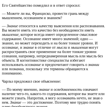
Его Святейшество помедлил и в ответ спросил:
— Можете ли вы, Франциско, провести грань между
мышлением, осознанием и знанием?
—
Знание
относится к качеству выяснения или распознавания.
Вы можете иметь это качество без необходимости иметь
мышление,
которое всегда имеет определенное смысловое
содержание. Осознание имеет много значений; одно —
знание, но может переходить и на более тонкие уровни. И
осознание,
и
знание
в отличие от
мысли
и
мышления
могут
распространять свое применение на более тонкие уровни
сознания, например, непреднамеренная мысль или мысль без
объекта. В когнитивистике специалисты избегают
использовать
осознание
и предпочитают говорить о
знании
или
познании,
поскольку эти термины обращаются к
пониманию.
Чарльз предложил свое объяснение:
— По моему мнению,
знание
и
осведомленность
означают
наличие чего-то, какого-то содержания, которое вы знаете или
можете узнать. Напротив, я могу
осознавать
нечто, не зная о
нем.
Знание
— это достижение. Поэтому мне трудно понять
идею безобъектного знания.