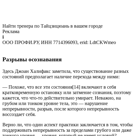
Найти тренера по Тайцзицюань в вашем городе
Реклама
i
ООО ПРОФИ.РУ, ИНН 7714396093, erid: LdtCKWmeo
Разрывы осознавания
Здесь Джоан Халифакс заметила, что существование разных
состояний предполагает наличие перехода между ними:
— Похоже, что все эти состояния[14] включают в себя
кратковременную остановку или затмение сознания, поэтому
кажется, что что-то действительно умирает. Неважно, на
грубом или тонком уровне тела, это — нарушение
непрерывности, разрыв, после которого непрерывность
воссоздает себя.
Верно ли, что один аспект практики заключается в том, чтобы
поддерживать непрерывность за пределами грубого или даже
тонкого уровня — уровня, который не имеет условий?