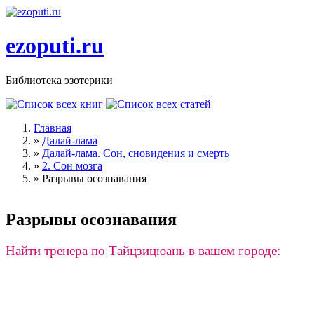
Перейти к основному содержанию
ezoputi.ru
Библиотека эзотерики
Главная
»
Далай-лама
Вы здесь
»
Далай-лама. Сон, сновидения и смерть
»
2. Сон мозга
»
Разрывы осознавания
Разрывы осознавания
Найти тренера по Тайцзицюань в вашем городе: