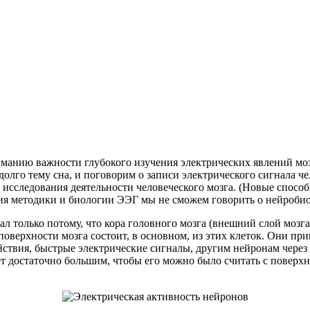
манию важности глубокого изучения электрических явлений мозг
олго тему сна, и поговорим о записи электрического сигнала ч
сследования деятельности человеческого мозга. (Новые способ
ния методики и биологии ЭЭГ мы не сможем говорить о нейробио
 только потому, что кора головного мозга (внешний слой мозг
поверхности мозга состоит, в основном, из этих клеток. Они пр
ствия, быстрые электрические сигналы, другим нейронам через 
 достаточно большим, чтобы его можно было считать с поверхнос