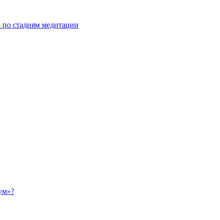
о по стадиям медитации
ум»?