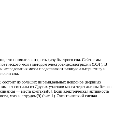
а, что позволило открыть фазу быстрого сна. Сейчас мы
еловеческого мозга методом электроэнцефалографии (ЭЭГ). В
ы исследования мозга представляют важную альтернативу и
логии сна.
а) состоит из больших пирамидальных нейронов (нервных
инимают сигналы из Других участков мозга через аксоны белого
синапсы — места контакта[8]. Если электрическая активность
ти, хотя и с трудом[9] (рис. 1). Электрический сигнал