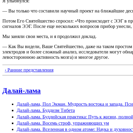
Я улыбнулся:
— Вы только что составили научный проект на ближайшие десят
Потом Его Святейшество спросил: «Что происходит с ЭЭГ в пр
сигналов ЭЭГ. После еще нескольких вопросов прибор унесли, 
Мы заняли свои места, и я продолжил доклад.
— Как Вы видели, Ваше Святейшество, даже на таком простом 
электродов и более сложный анализ, исследователи могут обна
левостороннюю активность мозга) и многое другое.
‹ Ранние представления
Далай-лама
Далай-лама, Пол Экман. Мудрость востока и запада. Пс
Далай-лама. Буддизм Тибета
Далай-лама. Буддийская практика: Путь к жизни, полно
Далай-лама. Восемь строф, упражняющих ум
Далай-лама. Вселенная в одном атоме: Наука и духовно