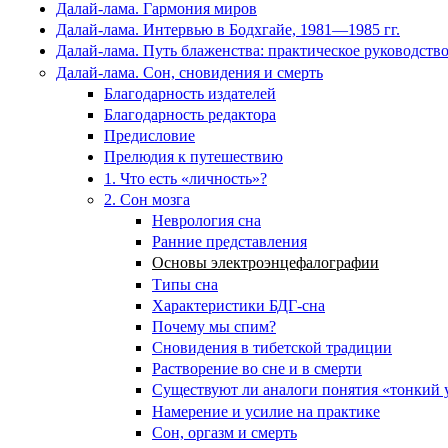
Далай-лама. Гармония миров
Далай-лама. Интервью в Бодхгайе, 1981—1985 гг.
Далай-лама. Путь блаженства: практическое руководств
Далай-лама. Сон, сновидения и смерть
Благодарность издателей
Благодарность редактора
Предисловие
Прелюдия к путешествию
1. Что есть «личность»?
2. Сон мозга
Неврология сна
Ранние представления
Основы электроэнцефалографии
Типы сна
Характеристики БДГ-сна
Почему мы спим?
Сновидения в тибетской традиции
Растворение во сне и в смерти
Существуют ли аналоги понятия «тонкий 
Намерение и усилие на практике
Сон, оргазм и смерть