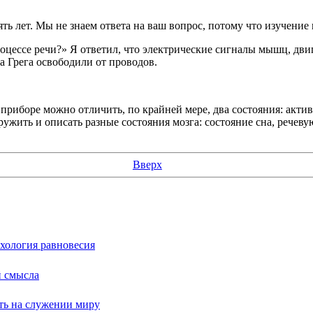
ь лет. Мы не знаем ответа на ваш вопрос, потому что изучение 
оцессе речи?» Я ответил, что электрические сигналы мышц, дви
а Грега освободили от проводов.
приборе можно отличить, по крайней мере, два состояния: акти
ружить и описать разные состояния мозга: состояние сна, речев
Вверх
ихология равновесия
й смысла
сть на служении миру