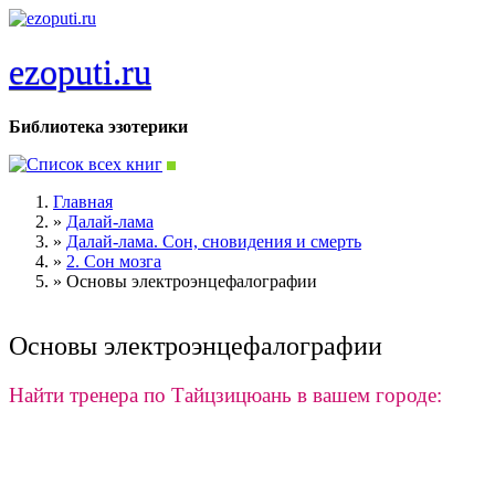
Перейти к основному содержанию
ezoputi.ru
Библиотека эзотерики
Главная
»
Далай-лама
Вы здесь
»
Далай-лама. Сон, сновидения и смерть
»
2. Сон мозга
»
Основы электроэнцефалографии
Основы электроэнцефалографии
Найти тренера по Тайцзицюань в вашем городе: