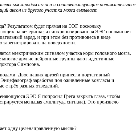
рицательным зарядом аксона и соответствующим положительным
щий аксон из другого участка мозга вызывает
? Результатом будет прямая на ЭЭГ, поскольку
ающих на вечеринке, а синхронизированная ЭЭГ напоминает
тельный заряд, и при этом без противовеса в виде
о зарегистрировать на поверхности.
ется электрическим сигналом участка коры головного мозга,
ой: многие другие нейронные группы дают идентичные
 доктора Симпсона.
проводами. Двое наших друзей принесли портативный
. Энцефалограф заработал под оживленные возгласы и
е с трёх разных отведений.
няющуюся ЭЭГ. Я попросил Грега закрыть глаза, чтобы
истрируется меньшая амплитуда сигнала). Это произвело
ивает одну целенаправленную мысль?