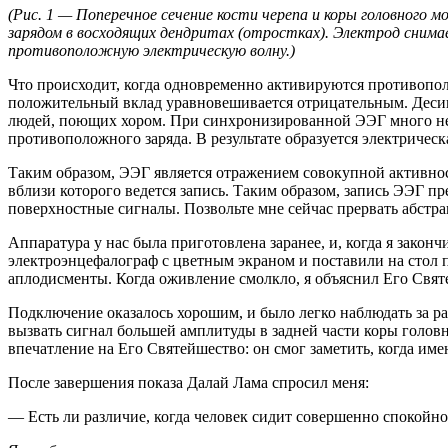
(Рис. 1 — Поперечное сечение кости черепа и коры головног
зарядом в восходящих дендритах (отростках). Электрод снимае
противоположную электрическую волну.)
Что происходит, когда одновременно активируются противопол
положительный вклад уравновешивается отрицательным. Деси
людей, поющих хором. При синхронизированной ЭЭГ много ней
противоположного заряда. В результате образуется электричес
Таким образом, ЭЭГ является отражением совокупной активнос
вблизи которого ведется запись. Таким образом, запись ЭЭГ п
поверхностные сигналы. Позвольте мне сейчас прервать абстра
Аппаратура у нас была приготовлена заранее, и, когда я зако
электроэнцефалограф с цветным экраном и поставили на стол п
аплодисменты. Когда оживление смолкло, я объяснил Его Святе
Подключение оказалось хорошим, и было легко наблюдать за 
вызвать сигнал большей амплитуды в задней части коры головно
впечатление на Его Святейшество: он смог заметить, когда имен
После завершения показа Далай Лама спросил меня:
— Есть ли различие, когда человек сидит совершенно спокойн