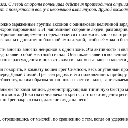
о мозга. С левой стороны потенциал действия производится от
т с поверхности волну с небольшой амплитудой. Другой восходя
ожно заряженные группы аксонов с одинаковой величиной заряда
нхронизированная ЭЭГ напоминает собрание людей, разговарив
ронов одновременно переключается с положительного на отрица
кая волна с достаточно большой амплитудой, чтобы её можно был
ти многих-многих нейронов в одной зоне. Эта активность и явля
редставляет собой местный сигнал. Она также является косвенн
ктные рассуждения и показать вам сигнал мозга нашего коллеги
нчил говорить, в комнату вошел Грег Симпсон, весь опутанный 
еред Далай Ламой. Грег сел рядом, и его подключили к прибору
йшеству, каким образом экран показывает сигналы, записываемы
разными точками записи, демонстрирующими типичную быстро ме
го мозга. (Пока глаза человека открыты, с этого отведения рег
но Грег закрыл глаза, даже не глядя на него!
о, отрешившись от мыслей, по сравнению с тем, когда он удерж