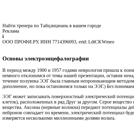
Найти тренера по Тайцзицюань в вашем городе
Реклама
i
ООО ПРОФИ.РУ, ИНН 7714396093, erid: LdtCKWmeo
Основы электроэнцефалографии
В период между 1900 и 1957 годами неврология пришла к пони
немного отклонимся от темы нашей презентации, оставив ненад
течение полувека ЭЭГ была главным непроникающим методом и
дополнение, но пока остановимся только на ЭЭГ.) Без понима
ЭЭГ может записывать поверхностный электрический потенциал
клеток), расположенных в ряд Друг за другом. Серое вещество 
вещества. Аксоны (нервные волокна) передают потенциалы дей
нейронов совпадает по времени, электрический потенциал будет
измеряется несколькими миллионными долями вольта.