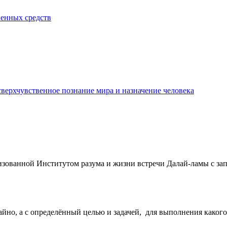
венных средств
сверхчувственное познание мира и назначение человека
ованной Институтом разума и жиз­ни встречи Далай-ламы с запа
чайно, а с определённый целью и задачей, для выполнения каког