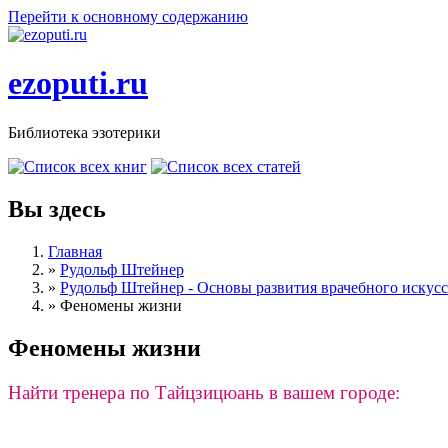
Перейти к основному содержанию
ezoputi.ru
Библиотека эзотерики
Вы здесь
Главная
»
Рудольф Штейнер
»
Рудольф Штейнер - Основы развития врачебного искусс
»
Феномены жизни
Феномены жизни
Найти тренера по Тайцзицюань в вашем городе: