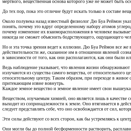
мертвого, вещественная основа которого уже не может быть ос
До тех пор, пока это отличие будут искать только в составе в
Около полувека назад известный физиолог Дю Буа Реймон указал
понять, почему это вдруг определенному набору атомов углерод
почему изменение их взаиморасположения в человеке вызывает
никогда не сможет объяснить бодрствующего, ощущающего чело
Но и эта точка зрения ведет к иллюзии. Дю Буа Реймон все же 
действительности же, сказанное им в отношении явлений созна
в зависимости от того, как они располагаются, как они были 
Ведь наблюдение указывает, что явления жизни обнаруживают
излучаются из существа самого вещества, от относительного ц
относительному центру. Таким образом, при переходе в живое
притекающим извне вовнутрь.
Каждое земное вещество и земное явление имеет свои вышеука
Веществом, изучаемым химией, оно является лишь в качестве с
выходит из сопринадлежности к земле. Оно втягивается в дейст
следует представлять себе, что оно освобождается от сил, кот
Эти силы действуют со всех сторон, как бы устремляясь к цент
Они могли бы до полной бесформенности растворить, расплави