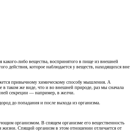
ия какого-либо вещества, воспринятого в пище из внешней
того действия, которое наблюдается у веществ, находящихся вне
 кажется привычному химическому способу мышления. А
е в таком же виде, что и во внешней природе, раз мы сначала
енней секреции — например, в желчи.
дород до попадания и после выхода из организма.
вующим организмом. В спящем организме его вещественность
я жизни. Спящий организм в этом отношении отличается от