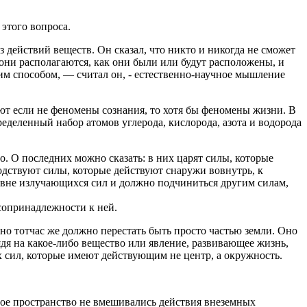
 этого вопроса.
з действий веществ. Он сказал, что никто и никогда не сможет
 они располагаются, как они были или будут расположены, и
им способом, — считал он, - естественно-научное мышление
кают если не феномены сознания, то хотя бы феномены жизни. В
еделенный набор атомов углерода, кислорода, азота и водорода
 О последних можно сказать: в них царят силы, которые
одствуют силы, которые действуют снаружи вовнутрь, к
овне излучающихся сил и должно подчиниться другим силам,
сопринадлежности к ней.
оно тотчас же должно перестать быть просто частью земли. Оно
ядя на какое-либо вещество или явление, развивающее жизнь,
гих сил, которые имеют действующим не центр, а окружность.
вое пространство не вмешивались действия внеземных