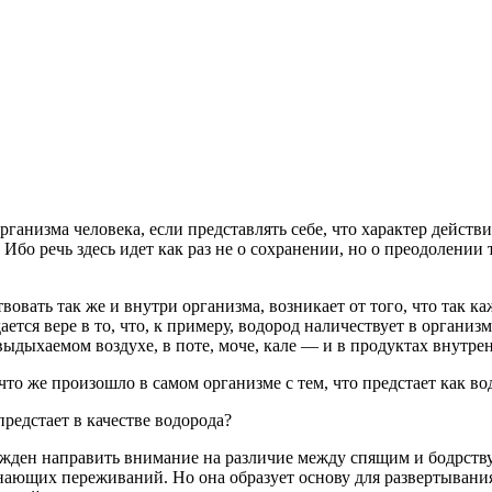
анизма человека, если представлять себе, что характер действ
 Ибо речь здесь идет как раз не о сохранении, но о преодолении 
вовать так же и внутри организма, возникает от того, что так
тся вере в то, что, к примеру, водород наличествует в организм
 выдыхаемом воздухе, в поте, моче, кале — и в продуктах внутр
то же произошло в самом организме с тем, что предстает как во
предстает в качестве водорода?
нужден направить внимание на различие между спящим и бодрст
знающих переживаний. Но она образует основу для развертывани