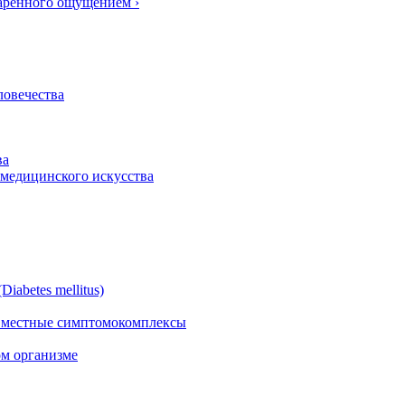
арённого ощущением ›
ловечества
ва
 медицинского искусства
iabetes mellitus)
е местные симптомокомплексы
ом организме