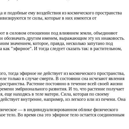
а и подобные ему воздействия из космического пространства
ивизируются те силы, которые в них имеются от
ляют в силовом отношении под влиянием земли, объединяют
т и обозначать другим именем, выражающим эту их инаковость.
ним значением, которое, правда, несколько запутано под
как "эфирное". И тогда следует сказать так: в растительном,
го, тогда эфирное не действует из космического пространства,
еле только в случае смерти. В состоянии сна исчезают явления
пространства. Растение постоянно в течение всей своей жизни
ремени эмбрионального развития. И то, что растение получает
, еще находясь в теле матери. Сила, которая по своему
действует внутренне, например, из легкого или из печени. Она
физическое — в индивидуализированном облике физического
ское тело. Во время сна это эфирное тело остается соединенным