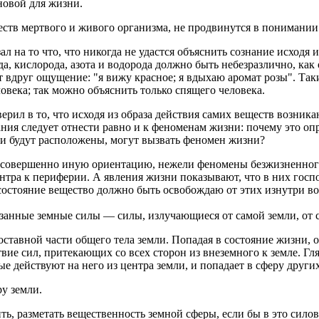
новой для жизни.
еществ мертвого и живого организма, не продвинутся в понимании
 на то что, что никогда не удастся объяснить сознание исходя и
а, кислорода, азота и водорода должно быть небезразлично, как
 вдруг ощущение: "я вижу красное; я вдыхаю аромат розы". Так
века; так можно объяснить только спящего человека.
верил в то, что исходя из образа действия самих веществ возни
ния следует отнести равно и к феноменам жизни: почему это опр
или будут расположены, могут вызвать феномен жизни?
 совершенно иную ориентацию, нежели феномены безжизненного.
ентра к периферии. А явления жизни показывают, что в них госп
 состояние вещество должно быть освобождаю от этих изнутри в
занные земные силы — силы, излучающиеся от самой земли, от 
оставной части общего тела земли. Попадая в состояние жизни, 
вие сил, притекающих со всех сторон из внеземного к земле. Гл
орые действуют на него из центра земли, и попадает в сферу дру
ру земли.
ть, разметать вещественность земной сферы, если бы в это сило