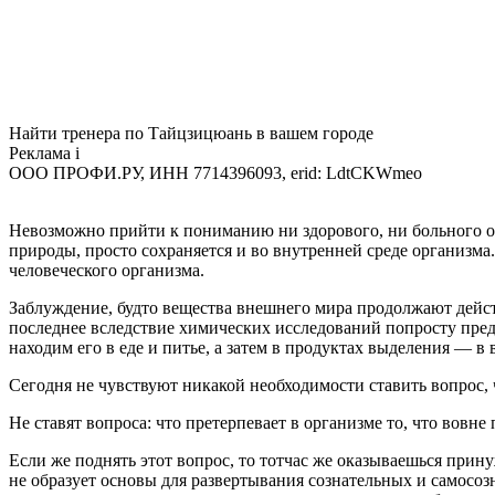
Найти тренера по Тайцзицюань в вашем городе
Реклама
i
ООО ПРОФИ.РУ, ИНН 7714396093, erid: LdtCKWmeo
Невозможно прийти к пониманию ни здорового, ни больного орг
природы, просто сохраняется и во внутренней среде организма.
человеческого организма.
Заблуждение, будто вещества внешнего мира продолжают дейст
последнее вследствие химических исследований попросту предае
находим его в еде и питье, а затем в продуктах выделения — в
Сегодня не чувствуют никакой необходимости ставить вопрос, ч
Не ставят вопроса: что претерпевает в организме то, что вовне 
Если же поднять этот вопрос, то тотчас же оказываешься при
не образует основы для развертывания сознательных и самосо