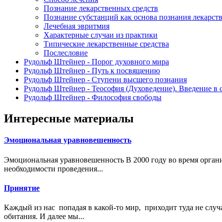
Познание лекарственных средств
Познание субстанций как основа познания лекарст
Лечебная эвритмия
Характерные случаи из практики
Типические лекарственные средства
Послесловие
Рудольф Штейнер - Порог духовного мира
Рудольф Штейнер - Путь к посвящению
Рудольф Штейнер - Ступени высшего познания
Рудольф Штейнер - Теософия (Духоведение). Введение в 
Рудольф Штейнер - Философия свободы
Интересные материалы
Эмоциональная уравновешенность
Эмоциональная уравновешенность В 2000 году во время организ
необходимости проведения...
Принятие
Каждый из нас попадая в какой-то мир, приходит туда не слу
обитания. И далее мы...