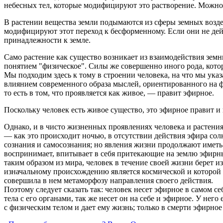
небесных тел, которые модифицируют это растворение. Можно п
В растении вещества земли подымаются из сферы земных возде
модифицируют этот переход к бесформенному. Если они не дей
принадлежности к земле.
Само растение как существо возникает из взаимодействия земн
понятием "физическое". Силы же совершенно иного рода, котор
Мы подходим здесь к тому в строении человека, на что мы указ
влиянием современного образа мыслей, ориентированного на физ
то есть в том, что проявляется как живое, — правит эфирное.
Поскольку человек есть живое существо, это эфирное правит и 
Однако, и в чисто жизненных проявлениях человека и растения 
— как это происходит ночью, в отсутствии действия эфира солн
сознания и самосознания; но явления жизни продолжают иметь м
воспринимает, впитывает в себя притекающие на землю эфирные
таким образом из мира, человек в течение своей жизни берет из
изначальному происхождению является космической и которой п
совершила в нем метаморфозу направления своего действия.
Поэтому следует сказать так: человек несет эфирное в самом
тела с его органами, так же несет он на себе и эфирное. У нег
с физическим телом и дает ему жизнь; только в смерти эфирное 