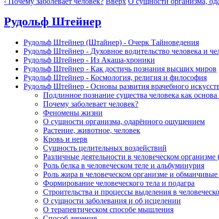
‹ Почему заболевает человек?
Вверх
О сущности организма, од
Рудольф Штейнер
Рудольф Штейнер (Штайнер) - Очерк Тайноведения
Рудольф Штейнер - Духовное водительство человека и че
Рудольф Штейнер - Из Акаша-хроники
Рудольф Штейнер - Как достичь познания высших миров
Рудольф Штейнер - Космология, религия и философия
Рудольф Штейнер - Основы развития врачебного искусст
Подлинное познание существа человека как основа
Почему заболевает человек?
Феномены жизни
О сущности организма, одарённого ощущением
Растение, животное, человек
Кровь и нерв
Сущность целительных воздействий
Различные деятельности в человеческом организме (D
Роль белка в человеческом теле и альбуминурия
Роль жира в человеческом организме и обманчивы
Формирование человеческого тела и подагра
Строительства и процессы выделения в человеческ
О сущности заболевания и об исцелении
О терапевтическом способе мышления
Способ лечения