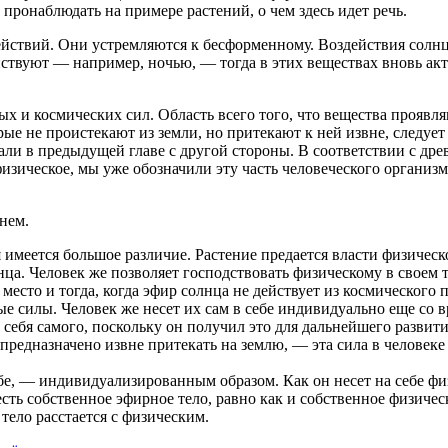
ронаблюдать на примере растений, о чем здесь идет речь.
йствий. Они устремляются к бесформенному. Воздействия солнц
ствуют — например, ночью, — тогда в этих веществах вновь акт
ых и космических сил. Область всего того, что вещества прояв
ые не проистекают из земли, но притекают к ней извне, следуе
али в предыдущей главе с другой стороны. В соответствии с древ
ическое, мы уже обозначили эту часть человеческого организма 
нем.
имеется большое различие. Растение предается власти физическо
ца. Человек же позволяет господствовать физическому в своем т
есто и тогда, когда эфир солнца не действует из космического 
 силы. Человек же несет их сам в себе индивидуально еще со в
 себя самого, поскольку он получил это для дальнейшего развития
редназначено извне притекать на землю, — эта сила в человеке 
 себе, — индивидуализированным образом. Как он несет на себе 
о есть собственное эфирное тело, равно как и собственное физиче
тело расстается с физическим.