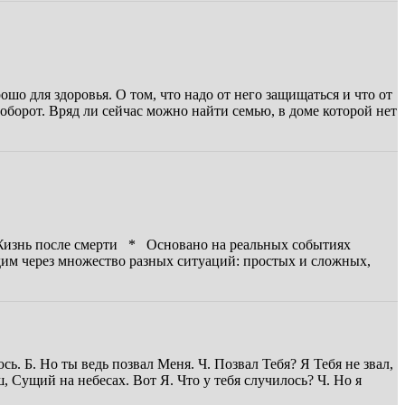
о для здоровья. О том, что надо от него защищаться и что от
оборот. Вряд ли сейчас можно найти семью, в доме которой нет
изнь после смерти * Основано на реальных событиях
дим через множество разных ситуаций: простых и сложных,
юсь. Б. Но ты ведь позвал Меня. Ч. Позвал Тебя? Я Тебя не звал,
аш, Сущий на небесах. Вот Я. Что у тебя случилось? Ч. Но я