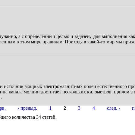
случайно, а с определённый целью и задачей, для выполнения к
вленным в этом мире правилам. Приходя в какой-то мир мы прихо
ный источник мощных электромагнитных полей естественного пр
ина канала молнии достигает нескольких километров, причем зна
.
рв.
‹ предыд.
1
2
3
4
след. ›
п
бщего количества 34 статей.