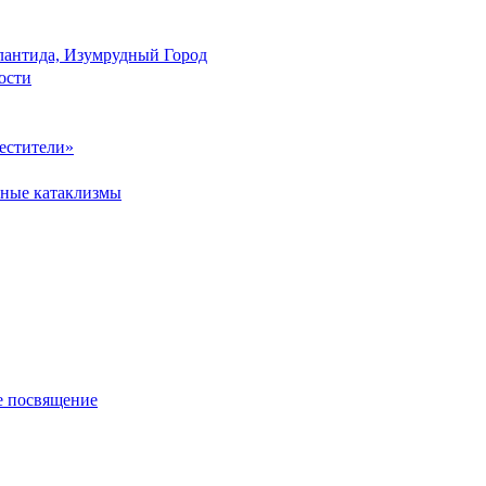
лантида, Изумрудный Город
ости
естители»
мные катаклизмы
е посвящение