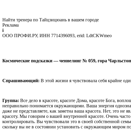
Найти тренера по Тайцзицюань в вашем городе
Реклама
i
ООО ПРОФИ.РУ, ИНН 7714396093, erid: LdtCKWmeo
Космические подсказки — ченнелинг № 059, гора Чарльстон
Спрашивающий:
В этой жизни я чувствовала себя крайне оди
Группа:
Все дело в красоте, красоте Дома, красоте Бога, во­п
неправильно понимается окружающими. Ваша энергия однозначн
даже не представляете, как за­метна ваша красота. Нет, это н
красоту. Мы говорим о вашей внутренней красоте. Очень часто 
контролиро­вать. Вы чувствовали это в своей собственной семье
скольку вы не в состоянии установить с окружающим миром 