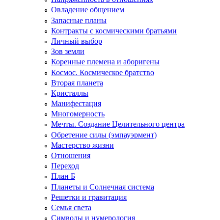
Овладение общением
Запасные планы
Контракты с космическими братьями
Личный выбор
Зов земли
Коренные племена и аборигены
Космос. Космическое братство
Вторая планета
Кристаллы
Манифестация
Многомерность
Мечты. Создание Целительного центра
Обретение силы (эмпауэрмент)
Мастерство жизни
Отношения
Переход
План Б
Планеты и Солнечная система
Решетки и гравитация
Семья света
Символы и нумерология