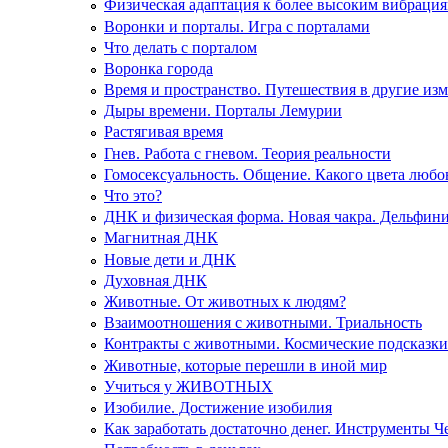
Физическая адаптация к более высоким вибраци
Воронки и порталы. Игра с порталами
Что делать с порталом
Воронка города
Время и пространство. Путешествия в другие из
Дыры времени. Порталы Лемурии
Растягивая время
Гнев. Работа с гневом. Теория реальности
Гомосексуальность. Общение. Какого цвета любо
Что это?
ДНК и физическая форма. Новая чакра. Дельфин
Магнитная ДНК
Новые дети и ДНК
Духовная ДНК
Животные. От животных к людям?
Взаимоотношения с животными. Триальность
Контракты с животными. Космические подсказки
Животные, которые перешли в иной мир
Учиться у ЖИВОТНЫХ
Изобилие. Достижение изобилия
Как заработать достаточно денег. Инструменты Ч