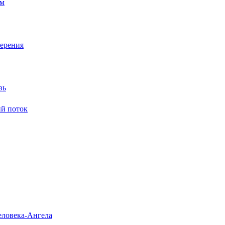
ям
мерения
вь
ий поток
еловека-Ангела