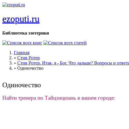
Перейти к основному содержанию
ezoputi.ru
Библиотека эзотерики
Главная
»
Стив Ротер
Вы здесь
»
Стив Ротер. Итак, я - Бог. Что дальше? Вопросы и ответ
»
Одиночество
Одиночество
Найти тренера по Тайцзицюань в вашем городе: