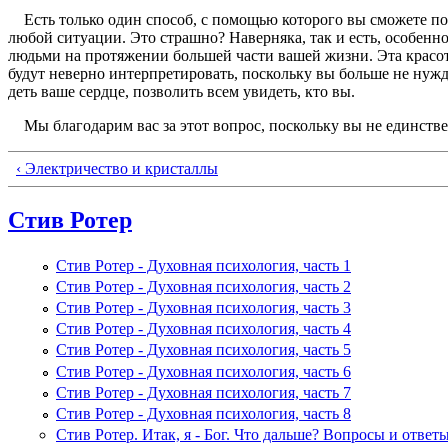
Есть только один способ, с помощью которого вы смо­жете почу
любой ситуации. Это страшно? Наверняка, так и есть, особенн
людьми на протяжении боль­шей части вашей жизни. Эта красот
будут невер­но интерпретировать, поскольку вы больше не нужд
деть ваше сердце, позволить всем увидеть, кто вы.
Мы благодарим вас за этот вопрос, поскольку вы не единственн
‹ Электричество и кристаллы
Стив Ротер
Стив Ротер - Духовная психология, часть 1
Стив Ротер - Духовная психология, часть 2
Стив Ротер - Духовная психология, часть 3
Стив Ротер - Духовная психология, часть 4
Стив Ротер - Духовная психология, часть 5
Стив Ротер - Духовная психология, часть 6
Стив Ротер - Духовная психология, часть 7
Стив Ротер - Духовная психология, часть 8
Стив Ротер. Итак, я - Бог. Что дальше? Вопросы и ответ