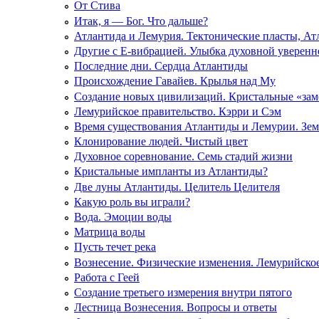
От Стива
Итак, я — Бог. Что дальше?
Атлантида и Лемурия. Тектонические пласты, Ат
Другие с Е-вибрацией. Улыбка духовной уверенн
Последние дни. Сердца Атлантиды
Происхождение Гавайев. Крылья над Му
Создание новых цивилизаций. Кристальные «зам
Лемурийское правительство. Кэрри и Сэм
Время существования Атлантиды и Лемурии. Зе
Клонирование людей. Чистый цвет
Духовное соревнование. Семь стадий жизни
Кристальные импланты из Атлантиды?
Две луны Атлантиды. Целитель Целителя
Какую роль вы играли?
Вода. Эмоции воды
Матрица воды
Пусть течет река
Вознесение. Физические изменения. Лемурийско
Работа с Геей
Создание третьего измерения внутри пятого
Лестница Вознесения. Вопросы и ответы