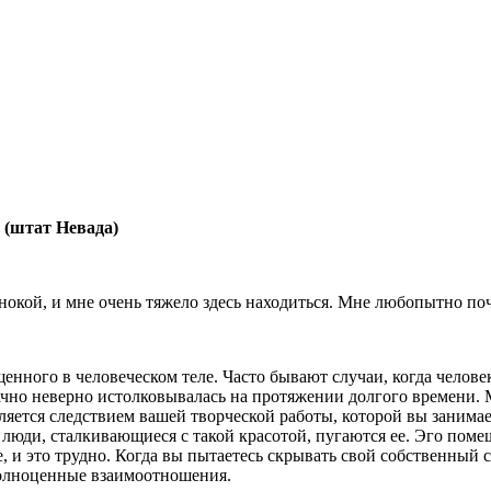
 (штат Невада)
нокой, и мне очень тяжело здесь находиться. Мне любо­пытно по
лощенного в человеческом теле. Часто бывают случаи, когда чело
о неверно истолковывалась на про­тяжении долгого времени. М
е является следствием вашей творческой работы, которой вы зани
люди, сталкиваю­щиеся с такой красотой, пугаются ее. Эго поме
, и это трудно. Когда вы пытаетесь скрывать свой собственный св
полноценные взаимоотношения.