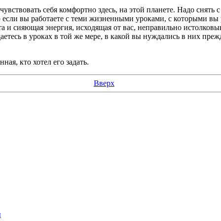
вствовать себя комфортно здесь, на этой планете. Надо снять с
о если вы работаете с теми жизненными уроками, с которыми вы 
а и сияющая энергия, исходящая от вас, неправильно истолковы
аетесь в уроках в той же мере, в какой вы нуждались в них пре
ая, кто хотел его задать.
Вверх
ы