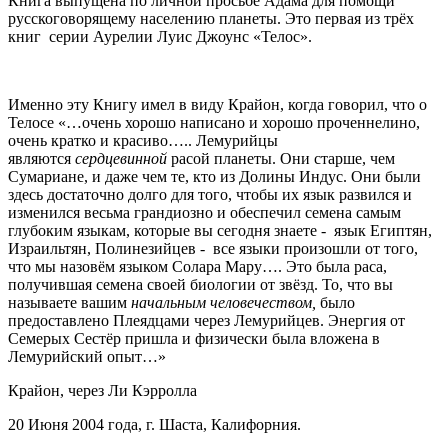
Книга выпущена по личной просьбе Адама для помощи
русскоговорящему населению планеты. Это первая из трёх
книг серии Аурелии Луис Джоунс «Телос».
Именно эту Книгу имел в виду Крайон, когда говорил, что о
Телосе «…очень хорошо написано и хорошо проченнелино,
очень кратко и красиво….. Лемурийцы
являются
сердцевинной
расой планеты. Они старше, чем
Сумариане, и даже чем те, кто из Долины Индус. Они были
здесь достаточно долго для того, чтобы их язык развился и
изменился весьма грандиозно и обеспечил семена самым
глубоким языкам, которые вы сегодня знаете - язык Египтян,
Израильтян, Полинезийцев - все языки произошли от того,
что мы назовём языком Солара Мару…. Это была раса,
получившая семена своей биологии от звёзд. То, что вы
называете вашим
начальным человечеством,
было
предоставлено Плеядцами через Лемурийцев. Энергия от
Семерых Сестёр пришла и физически была вложена в
Лемурийский опыт…»
Крайон, через Ли Кэрролла
20 Июня 2004 года, г. Шаста, Калифорния.