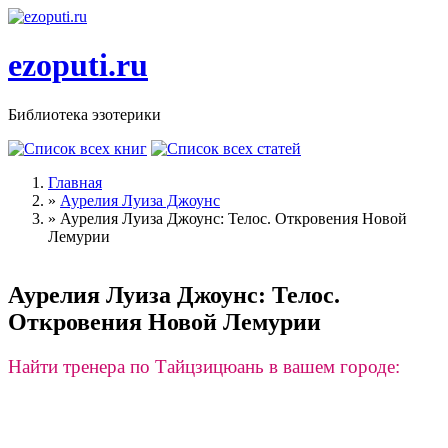
Перейти к основному содержанию
ezoputi.ru
Библиотека эзотерики
Главная
»
Аурелия Луиза Джоунс
Вы здесь
»
Аурелия Луиза Джоунс: Телос. Откровения Новой
Лемурии
Аурелия Луиза Джоунс: Телос.
Откровения Новой Лемурии
Найти тренера по Тайцзицюань в вашем городе: