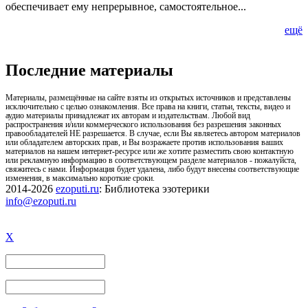
обеспечивает ему непрерывное, самостоятельное...
ещё
Последние материалы
Материалы, размещённые на сайте взяты из открытых источников и представлены
исключительно с целью ознакомления. Все права на книги, статьи, тексты, видео и
аудио материалы принадлежат их авторам и издательствам. Любой вид
распространения и/или коммерческого использования без разрешения законных
правообладателей НЕ разрешается. В случае, если Вы являетесь автором материалов
или обладателем авторских прав, и Вы возражаете против использования ваших
материалов на нашем интернет-ресурсе или же хотите разместить свою контактную
или рекламную информацию в соответствующем разделе материалов - пожалуйста,
свяжитесь с нами. Информация будет удалена, либо будут внесены соответствующие
изменения, в максимально короткие сроки.
2014-2026
ezoputi.ru
: Библиотека эзотерики
info@ezoputi.ru
X