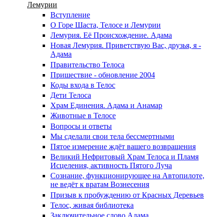
Лемурии
Вступление
О Горе Шаста, Телосе и Лемурии
Лемурия. Её Происхождение. Адама
Новая Лемурия. Приветствую Вас, друзья, я -
Адама
Правительство Телоса
Пришествие - обновление 2004
Коды входа в Телос
Дети Телоса
Храм Единения. Адама и Анамар
Животные в Телосе
Вопросы и ответы
Мы сделали свои тела бессмертными
Пятое измерение ждёт вашего возвращения
Великий Нефритовый Храм Телоса и Пламя
Исцеления, активность Пятого Луча
Сознание, функционирующее на Автопилоте,
не ведёт к вратам Вознесения
Призыв к пробуждению от Красных Деревьев
Телос, живая библиотека
Заключительное слово Адама