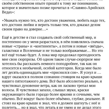
своём собственном опыте пришёл к тому же пониманию,
которое я значительно позже прочитал в «Славяно-Арийских
Ведах»:
«Уважать нужно тех, кто достоин уважения, любить надо тех,
кто достоин любви и верить только тем, кто доказал делом
своим право на доверие…»
Ещё в детстве я стал создавать свой собственный мир, и
постепенно он у меня разрастался, в нём появлялись сначала
новые «страны» и «континенты», а потом и новые «звёзды»,
галактики и Вселенные и не только воображаемые… Но это
всё ещё только будет. А пока мир продолжал преподносить
мне свои сюрпризы. Об одном таком случае-сюрпризе мне
хотелось бы рассказать немного поподробнее, так как он
относится к необычной, особой категории. Когда мне было
лет десять-одиннадцать мне «приснился сон». Я уснул и …
вдруг оказался в полном сознании стоящим на краю крыши
нашего пятиэтажного дома. Всё было абсолютно реально, я
чувствовал дуновение ветра, как он ласково трепал мои
волосы. Я чувствовал запахи, слышал звуки, краски
окружающего были гораздо более яркими и сочными, чем
обычно. Всё вокруг было более объёмно, глубже, реальнее. Я
стоял на краю крыши и знал, что я должен шагнуть с неё и
полететь… но я знал, что летать я не умею и не делал этого