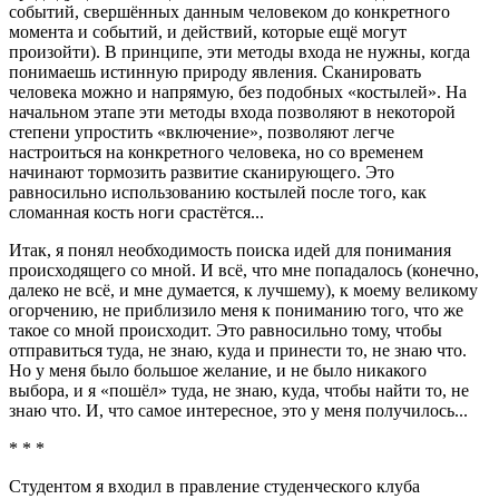
событий, свершённых данным человеком до конкретного
момента и событий, и действий, которые ещё могут
произойти). В принципе, эти методы входа не нужны, когда
понимаешь истинную природу явления. Cканировать
человека можно и напрямую, без подобных «костылей». На
начальном этапе эти методы входа позволяют в некоторой
степени упростить «включение», позволяют легче
настроиться на конкретного человека, но со временем
начинают тормозить развитие сканирующего. Это
равносильно использованию костылей после того, как
сломанная кость ноги срастётся...
Итак, я понял необходимость поиска идей для понимания
происходящего со мной. И всё, что мне попадалось (конечно,
далеко не всё, и мне думается, к лучшему), к моему великому
огорчению, не приблизило меня к пониманию того, что же
такое со мной происходит. Это равносильно тому, чтобы
отправиться туда, не знаю, куда и принести то, не знаю что.
Но у меня было большое желание, и не было никакого
выбора, и я «пошёл» туда, не знаю, куда, чтобы найти то, не
знаю что. И, что самое интересное, это у меня получилось...
* * *
Студентом я входил в правление студенческого клуба