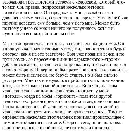
разочарован результатами встречи с человеком, который что-
то мог. Он, правда, попробовал несколько методов
воздействия на мне. Он предложил мне расслабиться и
довериться ему, чего я, естественно, не сделал. У меня не было
причин доверять ему больше, чем у него мне. Может быть
поэтому у него со мной ничего не получилось, хотя я и
чувствовал его воздействие на себе.
Мы поговорили часа полтора-два на весьма общие темы. Он
«прощупывал» меня своими методами, говорил что-нибудь и
смотрел, как я на это реагирую. Был уже поздний вечер и по
пути домой, до пересечения линий харьковского метро мы
добрались вместе, после чего попрощались, и каждый поехал
в свою сторону. Наверно он был разочарован так же, как и я, а
может быть и сильней, не берусь судить, но я был сильно
расстроен. Мне так и не удалось приблизиться к пониманию
того, что же такое со мной происходит. Конечно, на этом
человеке «свет клином не сошёлся», но ждать у моря
«погоды», когда на моём «горизонте» появится другой
человек с экстрасенсорными способностями, я не собирался.
Попытка получить объяснение происходящего со мной от
человека знающего, что к чему, не принесла успеха. Трудно
определить насколько этот человек понимал происходящее с
ним и мог объяснить это мне. Скорее всего, он использовал
свои природные способности, не понимая их природы.