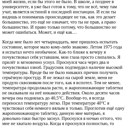
моей жизни, если бы этого не было. В школе, а позднее в
университете, я уже был готов к тому, что не всё, чему там
учат, является истиной в последней инстанции. И если ты
видишь и понимаешь происходящее не так, как это делает
большинство, это ещё не означает, что ты не прав, а право
большинство. И право только потому, что большинство не
может ошибаться. Может, и ещё как…
Когда мне было лет четырнадцать, мне пришлось испытать
состояние, которое мало кому-либо знакомо. Летом 1975 года
я испытал нечто необычное. Как-то ближе к вечеру я
почувствовал себя уставшим, мои глаза просто слипались. Я
прилёг и мгновенно уснул. Проснулся часа через два и
почувствовал озноб. Градусник подтвердил наличие высокой
температуры. Вроде бы не было никаких причин получить
серьёзную простуду. Я не лежал на сырой земле, меня не
продуло сквозняком после того, как я вспотел. Тем не менее,
температура продолжала расти, и жаропонижающие таблетки
не оказывали на неё никакого действия. Около десяти часов
вечера она поднялась до 40,5°С. Вообще-то, я всегда
переносил температуру легко. При температуре 40°С я
чувствовал себя немного вялым и только. Проглотив ещё одну
жаропонижающую таблетку, данную мне матерью, я
довольно-таки быстро заснул. Проснулся я ночью оттого, что
мне не хватало воздуха. Когда я проснулся полностью, то