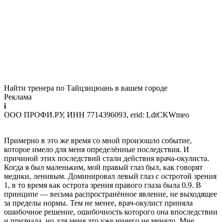
Найти тренера по Тайцзицюань в вашем городе
Реклама
i
ООО ПРОФИ.РУ, ИНН 7714396093, erid: LdtCKWmeo
Примерно в это же время со мной произошло событие,
которое имело для меня определённые последствия. И
причиной этих последствий стали действия врача-окулиста.
Когда я был маленьким, мой правый глаз был, как говорят
медики, ленивым. Доминировал левый глаз с остротой зрения
1, в то время как острота зрения правого глаза была 0.9. В
принципе — весьма распространённое явление, не выходящее
за пределы нормы. Тем не менее, врач-окулист приняла
ошибочное решение, ошибочность которого она впоследствии
и признала, но для меня это уже ничего не меняло. Мне