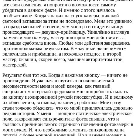
все свои сомнения, я попросил о возможности самому
убедиться в данном факте. И именно с этого началось
необъяснимое. Когда я нажал на спуск камеры, никакой
световой вспышки за этим не последовало. Меня это удивило
в гораздо меньшей степени, чем мастера и свидетельницу
происходящего — девушку-приёмщицу. Удивлённо взглянув
на меня и мою камеру, мастер повторил мои действия и …
вспышка сработала вновь. Любые мои действия завершались
противоположным результатом. В «научный эксперимент»
включилась и приёмщица, а несколько позднее, и второй
мастер, бывший, скорей всего, высшим авторитетом этой
мастерской.
Результат был тот же. Когда я нажимал кнопку — ничего не
происходило. Я уже начал шутить о психологической
несовместимости меня и моей камеры, как главный
специалист мастерской предложил мне попробовать нажать
на кнопку изолированной ручкой плоскогубцев. И к великому
их облегчению, вспышка, наконец, сработала. Мне сразу
стали толково объяснять, что со мной приключилась довольно
редкая история. У меня — мощное статическое электрическое
поле, закорачивает синхро-контакт фотовспышки, что и
являлось причиной такого странного поведения фотокамеры в
моих руках. И, что необходимо заменить синхропровод на
другой, с более мощной изоляцией. Но в данный момент, у