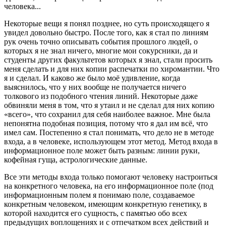
человека...
Некоторые вещи я понял позднее, но суть происходящего я
увидел довольно быстро. После того, как я стал по линиям
рук очень точно описывать события прошлого людей, о
которых я не знал ничего, многие мои сокурсники, да и
студенты других факультетов которых я знал, стали просить
меня сделать и для них копии распечатки по хиромантии. Что
я и сделал. И каково же было моё удивление, когда
выяснилось, что у них вообще не получается ничего
толкового из подобного чтения линий. Некоторые даже
обвиняли меня в том, что я утаил и не сделал для них копию
«всего», что сохранил для себя наиболее важное. Мне была
непонятна подобная позиция, потому что я дал им всё, что
имел сам. Постепенно я стал понимать, что дело не в методе
входа, а в человеке, использующем этот метод. Метод входа в
информационное поле может быть разным: линии руки,
кофейная гуща, астрологические данные.
Все эти методы входа только помогают человеку настроиться
на конкретного человека, на его информационное поле (под
информационным полем я понимаю поле, создаваемое
конкретным человеком, имеющим конкретную генетику, в
которой находится его сущность, с памятью обо всех
предыдущих воплощениях и с отпечатком всех действий и