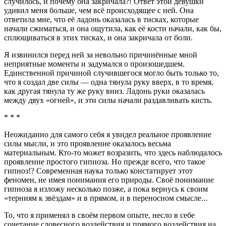
случилось, и почему она закричала?! Ответ этой девушки
удивил меня больше, чем всё происходящее с ней. Она
ответила мне, что её ладонь оказалась в тисках, которые
начали сжиматься, и она ощутила, как её кости начали, как бы,
сплющиваться в этих тисках, и она закричала от боли.
Я извинился перед ней за невольно причинённые мной
неприятные моменты и задумался о произошедшем.
Единственной причиной случившегося могло быть только то,
что я создал две силы — одна тянула руку вверх, в то время,
как другая тянула ту же руку вниз. Ладонь руки оказалась
между двух «огней», и эти силы начали раздавливать кисть.
* * *
Неожиданно для самого себя я увидел реальное проявление
силы мысли, и это проявление оказалось весьма
материальным. Кто-то может возразить, что здесь наблюдалось
проявление простого гипноза. Но прежде всего, что такое
гипноз!? Современная наука только констатирует этот
феномен, не имея понимания его природы. Своё понимание
гипноза я изложу несколько позже, а пока вернусь к своим
«терниям к звёздам» и в прямом, и в переносном смысле...
То, что я применял в своём первом опыте, несло в себе
сочетание словесного воздействия и прямого воздействия на