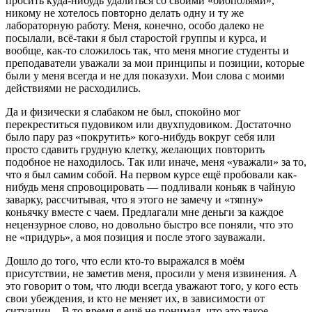
просить куда-нибудь удалиться со своими «биополями»,
никому не хотелось повторно делать одну и ту же
лабораторную работу. Меня, конечно, особо далеко не
посылали, всё-таки я был старостой группы и курса, и
вообще, как-то сложилось так, что меня многие студенты и
преподаватели уважали за мои принципы и позиции, которые
были у меня всегда и не для показухи. Мои слова с моими
действиями не расходились.
Да и физически я слабаком не был, спокойно мог
перекреститься пудовиком или двухпудовиком. Достаточно
было пару раз «покрутить» кого-нибудь вокруг себя или
просто сдавить грудную клетку, желающих повторить
подобное не находилось. Так или иначе, меня «уважали» за то,
что я был самим собой. На первом курсе ещё пробовали как-
нибудь меня спровоцировать — подливали коньяк в чайную
заварку, рассчитывая, что я этого не замечу и «тяпну»
коньячку вместе с чаем. Предлагали мне деньги за каждое
нецензурное слово, но довольно быстро все поняли, что это
не «придурь», а моя позиция и после этого зауважали.
Дошло до того, что если кто-то выражался в моём
присутствии, не заметив меня, просили у меня извинения. А
это говорит о том, что люди всегда уважают того, у кого есть
свои убеждения, и кто не меняет их, в зависимости от
ситуации... В то время я ещё не понимал, что это такое