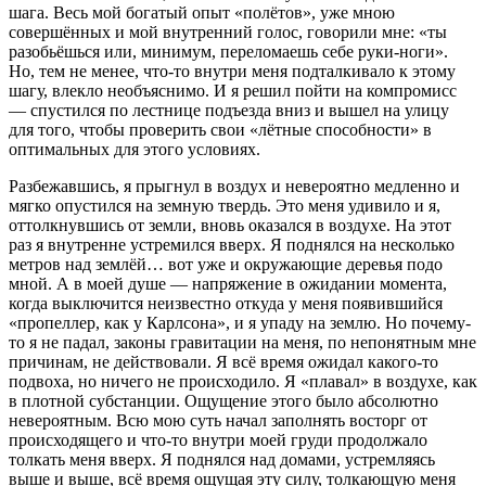
шага. Весь мой богатый опыт «полётов», уже мною
совершённых и мой внутренний голос, говорили мне: «ты
разобьёшься или, минимум, переломаешь себе руки-ноги».
Но, тем не менее, что-то внутри меня подталкивало к этому
шагу, влекло необъяснимо. И я решил пойти на компромисс
— спустился по лестнице подъезда вниз и вышел на улицу
для того, чтобы проверить свои «лётные способности» в
оптимальных для этого условиях.
Разбежавшись, я прыгнул в воздух и невероятно медленно и
мягко опустился на земную твердь. Это меня удивило и я,
оттолкнувшись от земли, вновь оказался в воздухе. На этот
раз я внутренне устремился вверх. Я поднялся на несколько
метров над землёй… вот уже и окружающие деревья подо
мной. А в моей душе — напряжение в ожидании момента,
когда выключится неизвестно откуда у меня появившийся
«пропеллер, как у Карлсона», и я упаду на землю. Но почему-
то я не падал, законы гравитации на меня, по непонятным мне
причинам, не действовали. Я всё время ожидал какого-то
подвоха, но ничего не происходило. Я «плавал» в воздухе, как
в плотной субстанции. Ощущение этого было абсолютно
невероятным. Всю мою суть начал заполнять восторг от
происходящего и что-то внутри моей груди продолжало
толкать меня вверх. Я поднялся над домами, устремляясь
выше и выше, всё время ощущая эту силу, толкающую меня