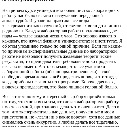
На третьем курсе университета большинство лабораторных
работ у нас было связано с излучающе-передающей
аппаратурой. Изучали на практике все виды
электромагнитных излучений, от световых волн до длинных
радиоволн. Каждая лабораторная работа продолжалась две
пары — четыре академических часа. Это хорошо известно
каждому, кто изучал физику в университетах и институтах. Я
об этом упоминаю только по одной причине. Если по каким-
то причинам экспериментальные данные по лабораторной
работе не позволяют получить желаемые теоретические
результаты, то преподаватели требовали заново проделать
весь эксперимент. А это означало, что все участники
лабораторной работы (обычно два-три человека) в своё
свободное время должны всё проделать вновь, и это тогда,
когда приборы не заняты по программе. Короче, для всех,
включая преподавателя, это было лишней головной болью.
Весь этот мало кому интересный сыр-бор я привёл только
потому, что мне и всем тем, кто делал лабораторную работу
вместе со мной, приходилось делать это очень часто. Дело в
том, что экспериментальные данные, полученные в моём
присутствии, не «лезли ни в какие ворота», хотя все данные
снимались очень аккуратно, я любил делать всё тщательно,