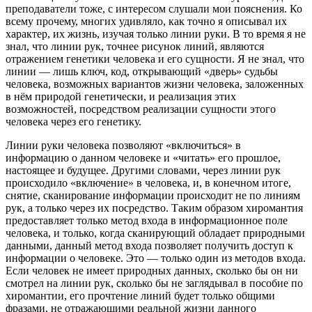
преподаватели тоже, с интересом слушали мои пояснения. Ко
всему прочему, многих удивляло, как точно я описывал их
характер, их жизнь, изучая только линии руки. В то время я не
знал, что линии рук, точнее рисунок линий, являются
отражением генетики человека и его сущности. Я не знал, что
линии — лишь ключ, код, открывающий «дверь» судьбы
человека, возможных вариантов жизни человека, заложенных
в нём природой генетически, и реализация этих
возможностей, посредством реализации сущности этого
человека через его генетику.
Линии руки человека позволяют «включиться» в
информацию о данном человеке и «читать» его прошлое,
настоящее и будущее. Другими словами, через линии рук
происходило «включение» в человека, и, в конечном итоге,
снятие, сканирование информации происходит не по линиям
рук, а только через их посредство. Таким образом хиромантия
предоставляет только метод входа в информационное поле
человека, и только, когда сканирующий обладает природными
данными, данный метод входа позволяет получить доступ к
информации о человеке. Это — только один из методов входа.
Если человек не имеет природных данных, сколько бы он ни
смотрел на линии рук, сколько бы не заглядывал в пособие по
хиромантии, его прочтение линий будет только общими
фразами, не отражающими реальной жизни данного