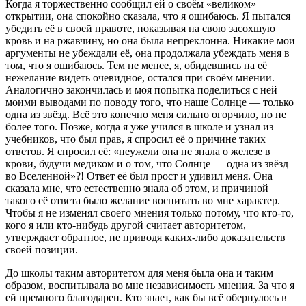
Когда я торжественно сообщил ей о своём «великом»
открытии, она спокойно сказала, что я ошибаюсь. Я пытался
убедить её в своей правоте, показывая на свою засохшую
кровь и на ржавчину, но она была непреклонна. Никакие мои
аргументы не убеждали её, она продолжала убеждать меня в
том, что я ошибаюсь. Тем не менее, я, обидевшись на её
нежелание видеть очевидное, остался при своём мнении.
Аналогично закончилась и моя попытка поделиться с ней
моими выводами по поводу того, что наше Солнце — только
одна из звёзд. Всё это конечно меня сильно огорчило, но не
более того. Позже, когда я уже учился в школе и узнал из
учебников, что был прав, я спросил её о причине таких
ответов. Я спросил её: «неужели она не знала о железе в
крови, будучи медиком и о том, что Солнце — одна из звёзд
во Вселенной»?! Ответ её был прост и удивил меня. Она
сказала мне, что естественно знала об этом, и причиной
такого её ответа было желание воспитать во мне характер.
Чтобы я не изменял своего мнения только потому, что кто-то,
кого я или кто-нибудь другой считает авторитетом,
утверждает обратное, не приводя каких-либо доказательств
своей позиции.
До школы таким авторитетом для меня была она и таким
образом, воспитывала во мне независимость мнения. За что я
ей премного благодарен. Кто знает, как бы всё обернулось в