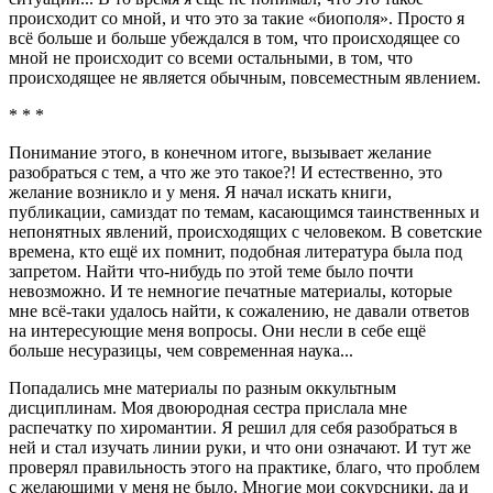
происходит со мной, и что это за такие «биополя». Просто я
всё больше и больше убеждался в том, что происходящее со
мной не происходит со всеми остальными, в том, что
происходящее не является обычным, повсеместным явлением.
* * *
Понимание этого, в конечном итоге, вызывает желание
разобраться с тем, а что же это такое?! И естественно, это
желание возникло и у меня. Я начал искать книги,
публикации, самиздат по темам, касающимся таинственных и
непонятных явлений, происходящих с человеком. В советские
времена, кто ещё их помнит, подобная литература была под
запретом. Найти что-нибудь по этой теме было почти
невозможно. И те немногие печатные материалы, которые
мне всё-таки удалось найти, к сожалению, не давали ответов
на интересующие меня вопросы. Они несли в себе ещё
больше несуразицы, чем современная наука...
Попадались мне материалы по разным оккультным
дисциплинам. Моя двоюродная сестра прислала мне
распечатку по хиромантии. Я решил для себя разобраться в
ней и стал изучать линии руки, и что они означают. И тут же
проверял правильность этого на практике, благо, что проблем
с желающими у меня не было. Многие мои сокурсники, да и