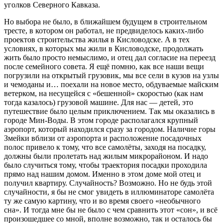
уголков Северного Кавказа.
Но выбора не было, в ближайшем будущем в строительном
тресте, в котором он работал, не предвиделось каких-либо
проектов строительства жилья в Кисловодске. А в тех
условиях, в которых мы жили в Кисловодске, продолжать
жить было просто немыслимо, и отец дал согласие на переезд
после семейного совета. Я ещё помню, как все наши вещи
погрузили на открытый грузовик, мы все сели в кузов на узлы
и чемоданы и… поехали на новое место, обдуваемые майским
ветерком, на несущейся с «бешенной» скоростью (как нам
тогда казалось) грузовой машине. Для нас — детей, это
путешествие было целым приключением. Так мы оказались в
городе Мин-Воды. В этом городе располагался крупный
аэропорт, который находился сразу за городом. Наличие горы
Змейки вблизи от аэропорта и расположение посадочных
полос привело к тому, что все самолёты, заходя на посадку,
должны были пролетать над жилым микрорайоном. И надо
было случиться тому, чтобы траектория посадки проходила
прямо над нашим домом. Именно в этом доме мой отец и
получил квартиру. Случайность? Возможно. Но не будь этой
случайности, я бы не смог увидеть в иллюминаторе самолёта
ту же самую картину, что и во время своего «необычного
сна». И тогда мне бы не было с чем сравнить этот «сон», и всё
произошедшее со мной, вполне возможно, так и осталось бы