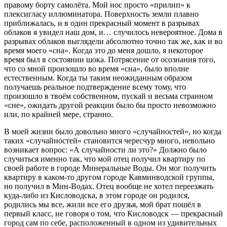
правому борту самолёта. Мой нос просто «прилип» к
плексигласу иллюминатора. Поверхность земли плавно
приближалась, и в один прекрасный момент в разрывах
облаков я увидел наш дом, и… случилось невероятное. Дома в
разрывах облаков выглядели абсолютно точно так же, как и во
время моего «сна». Когда это до меня дошло, я некоторое
время был в состоянии шока. Потрясение от осознания того,
что со мной произошло во время «сна», было вполне
естественным. Когда ты таким неожиданным образом
получаешь реальное подтверждение всему тому, что
произошло в твоём собственном, пускай и весьма странном
«сне», ожидать другой реакции было бы просто невозможно
или, по крайней мере, странно.
В моей жизни было довольно много «случайностей», но когда
таких «случайностей» становится чересчур много, невольно
возникает вопрос: «А случайности ли это?» Должно было
случиться именно так, что мой отец получил квартиру по
своей работе в городе Минеральные Воды. Он мог получить
квартиру в каком-то другом городе Кавминводской группы,
но получил в Мин-Водах. Отец вообще не хотел переезжать
куда-либо из Кисловодска, в этом городе он родился,
родились мы все, жили все его друзья, мой брат пошёл в
первый класс, не говоря о том, что Кисловодск — прекрасный
город сам по себе, расположенный в одном из удивительных