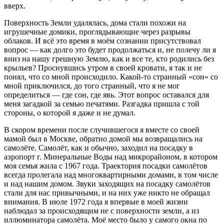
вверх.
Поверхность Земли удалялась, дома стали похожи на
игрушечные домики, проглядывающие через разрывы
облаков. И всё это время в моём сознании присутствовал
вопрос — как долго это будет продолжаться и, не полечу ли я
вниз на нашу грешную Землю, как и все те, кто родились без
крыльев? Проснувшись утром в своей кровати, я так и не
понял, что со мной происходило. Какой-то странный «сон» со
мной приключился, до того странный, что я не мог
определиться — где сон, где явь. Этот вопрос оставался для
меня загадкой за семью печатями. Разгадка пришла с той
стороны, о которой я даже и не думал.
В скором времени после случившегося я вместе со своей
мамой был в Москве, обратно домой мы возвращались на
самолёте. Самолёт, как и обычно, заходил на посадку в
аэропорт г. Минеральные Воды над микрорайоном, в котором
моя семья жила с 1967 года. Траектория посадки самолётов
всегда пролегала над многоквартирными домами, в том числе
и над нашим домом. Звуки заходящих на посадку самолётов
стали для нас привычными, и на них уже никто не обращал
внимания. В июле 1972 года я впервые в моей жизни
наблюдал за происходящим не с поверхности земли, а из
иллюминатора самолёта. Моё место было у самого окна по