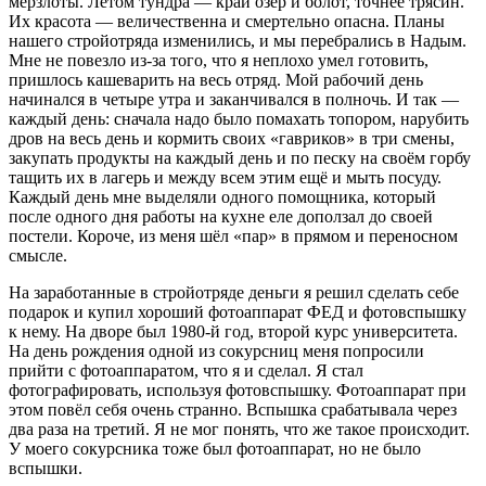
мерзлоты. Летом тундра — край озёр и болот, точнее трясин.
Их красота — величественна и смертельно опасна. Планы
нашего стройотряда изменились, и мы перебрались в Надым.
Мне не повезло из-за того, что я неплохо умел готовить,
пришлось кашеварить на весь отряд. Мой рабочий день
начинался в четыре утра и заканчивался в полночь. И так —
каждый день: сначала надо было помахать топором, нарубить
дров на весь день и кормить своих «гавриков» в три смены,
закупать продукты на каждый день и по песку на своём горбу
тащить их в лагерь и между всем этим ещё и мыть посуду.
Каждый день мне выделяли одного помощника, который
после одного дня работы на кухне еле доползал до своей
постели. Короче, из меня шёл «пар» в прямом и переносном
смысле.
На заработанные в стройотряде деньги я решил сделать себе
подарок и купил хороший фотоаппарат ФЕД и фотовспышку
к нему. На дворе был 1980-й год, второй курс университета.
На день рождения одной из сокурсниц меня попросили
прийти с фотоаппаратом, что я и сделал. Я стал
фотографировать, используя фотовспышку. Фотоаппарат при
этом повёл себя очень странно. Вспышка срабатывала через
два раза на третий. Я не мог понять, что же такое происходит.
У моего сокурсника тоже был фотоаппарат, но не было
вспышки.