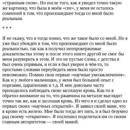
«странным сном». Но после того, как я увидел точно такую
же картинку, что была в моём «сне», у меня не осталось
сомнений в том, что произошедшее тогда со мной было
реальным.
* * *
Я не скажу, что я тогда понял, что же такое было со мной. Но я
уже был убеждён в том, что произошедшее со мной было
реальностью, так как я получил неопровержимые
доказательства этому и после этого никто другой не смог бы
меня разуверить в этом. И это не пустые слова, с детства я
был очень упрямым, и если я был уверен в чём-то, то
простыми словами переубедить меня было просто
невозможно. Помню свои первые «научные умозаключения».
Как и у любого мальчишки, у меня был большой опыт с
порезами, царапинами и т.д. И мне довольно часто
приходилось наблюдать свою засохшую кровь. Как-то я
обратил внимание на то, что ржавчина на металле выглядит
точно так же, как и засохшая кровь. Из чего я и сделал одно из
первых своих «научных открытий». Я заявил своей маме, что
в крови есть железо. Мне было тогда лет пять, и я был безумно
рад своему «открытию». Я поспешил поделиться им со своим
главным авторитетом — своей мамой.