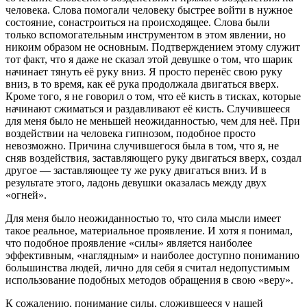
человека. Слова помогали человеку быстрее войти в нужное
состояние, сонастроиться на происходящее. Слова были
только вспомогательным инструментом в этом явлении, но
никоим образом не основным. Подтверждением этому служит
тот факт, что я даже не сказал этой девушке о том, что шарик
начинает тянуть её руку вниз. Я просто перенёс свою руку
вниз, в то время, как её рука продолжала двигаться вверх.
Кроме того, я не говорил о том, что её кисть в тисках, которые
начинают сжиматься и раздавливают её кисть. Случившееся
для меня было не меньшей неожиданностью, чем для неё. При
воздействии на человека гипнозом, подобное просто
невозможно. Причина случившегося была в том, что я, не
сняв воздействия, заставляющего руку двигаться вверх, создал
другое — заставляющее ту же руку двигаться вниз. И в
результате этого, ладонь девушки оказалась между двух
«огней».
Для меня было неожиданностью то, что сила мысли имеет
такое реальное, материальное проявление. И хотя я понимал,
что подобное проявление «силы» является наиболее
эффективным, «наглядным» и наиболее доступно пониманию
большинства людей, лично для себя я считал недопустимым
использование подобных методов обращения в свою «веру».
К сожалению, понимание силы, сложившееся у нашей