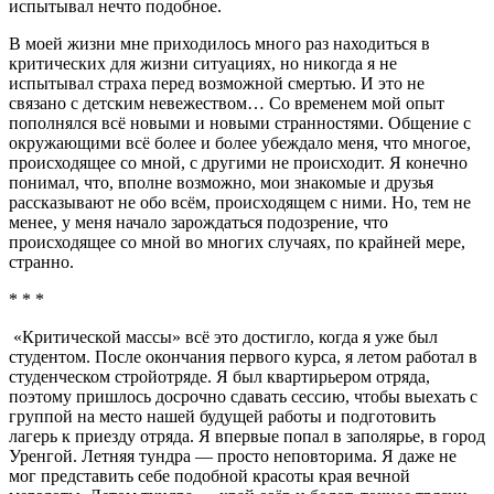
испытывал нечто подобное.
В моей жизни мне приходилось много раз находиться в
критических для жизни ситуациях, но никогда я не
испытывал страха перед возможной смертью. И это не
связано с детским невежеством… Со временем мой опыт
пополнялся всё новыми и новыми странностями. Общение с
окружающими всё более и более убеждало меня, что многое,
происходящее со мной, с другими не происходит. Я конечно
понимал, что, вполне возможно, мои знакомые и друзья
рассказывают не обо всём, происходящем с ними. Но, тем не
менее, у меня начало зарождаться подозрение, что
происходящее со мной во многих случаях, по крайней мере,
странно.
* * *
«Критической массы» всё это достигло, когда я уже был
студентом. После окончания первого курса, я летом работал в
студенческом стройотряде. Я был квартирьером отряда,
поэтому пришлось досрочно сдавать сессию, чтобы выехать с
группой на место нашей будущей работы и подготовить
лагерь к приезду отряда. Я впервые попал в заполярье, в город
Уренгой. Летняя тундра — просто неповторима. Я даже не
мог представить себе подобной красоты края вечной