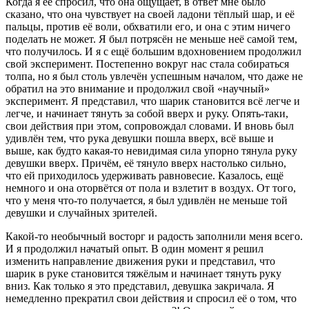
Когда я её спросил, что она ощущает, в ответ мне было
сказано, что она чувствует на своей ладони тёплый шар, и её
пальцы, против её воли, обхватили его, и она с этим ничего
поделать не может. Я был потрясён не меньше неё самой тем,
что получилось. И я с ещё большим вдохновением продолжил
свой эксперимент. Постепенно вокруг нас стала собираться
толпа, но я был столь увлечён успешным началом, что даже не
обратил на это внимание и продолжил свой «научный»
эксперимент. Я представил, что шарик становится всё легче и
легче, и начинает тянуть за собой вверх и руку. Опять-таки,
свои действия при этом, сопровождал словами. И вновь был
удивлён тем, что рука девушки пошла вверх, всё выше и
выше, как будто какая-то невидимая сила упорно тянула руку
девушки вверх. Причём, её тянуло вверх настолько сильно,
что ей приходилось удерживать равновесие. Казалось, ещё
немного и она оторвётся от пола и взлетит в воздух. От того,
что у меня что-то получается, я был удивлён не меньше той
девушки и случайных зрителей.
Какой-то необычный восторг и радость заполнили меня всего.
И я продолжил начатый опыт. В один момент я решил
изменить направление движения руки и представил, что
шарик в руке становится тяжёлым и начинает тянуть руку
вниз. Как только я это представил, девушка закричала. Я
немедленно прекратил свои действия и спросил её о том, что