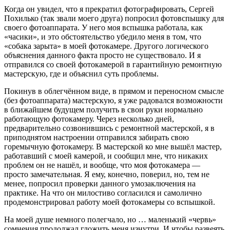
Когда он увидел, что я прекратил фотографировать, Сергей
Похилько (так звали моего друга) попросил фотовспышку для
своего фотоаппарата. У него моя вспышка работала, как
«часики», и это обстоятельство убедило меня в том, что
«собака зарыта» в моей фотокамере. Другого логического
объяснения данного факта просто не существовало. И я
отправился со своей фотокамерой в гарантийную ремонтную
мастерскую, где и объяснил суть проблемы.
Покинув в облегчённом виде, в прямом и переносном смысле
(без фотоаппарата) мастерскую, я уже радовался возможности
в ближайшем будущем получить в свои руки нормально
работающую фотокамеру. Через несколько дней,
предварительно созвонившись с ремонтной мастерской, я в
приподнятом настроении отправился забирать свою
горемычную фотокамеру. В мастерской ко мне вышёл мастер,
работавший с моей камерой, и сообщил мне, что никаких
проблем он не нашёл, и вообще, что моя фотокамера —
просто замечательная. Я ему, конечно, поверил, но, тем не
менее, попросил проверки данного умозаключения на
практике. На что он милостиво согласился и самолично
продемонстрировал работу моей фотокамеры со вспышкой.
На моей душе немного полегчало, но … маленький «червь»
сомнения продолжал гложить меня изнутри. И чтобы развеять