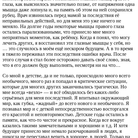
глаза, как выяснилось значительно позже, от напряжения одна
мышца даже лопнула и, на память об этом на ней сохранился
рубец. Врач извинилась перед мамой за последствия её
неправильных действий, но для меня это уже ничего не
меняло. На долгие годы некоторые мышцы правого глаза
остались парализованными, что принесло мне много
неприятных моментов, как ребёнку. Когда я понял, что могу
лечить других, я восстановил эти глазные мышцы у себя, но
… это случилось в моём ещё нескором будущем. А в то время
я тяжело переживал эти последствия ошибки врача. После
этого случая я стал более осторожно давать своё слово, зная,
что я его должен буду выполнять, несмотря ни на что…
Со мной в детстве, да и не только, происходило много всего
необычного, много раз я попадал в критические ситуации,
которые для многих других заканчивались трагически. Но
мне всегда «везло» — и всё обходилось без каких-либо
серьёзных для меня последствий. Я впитывал окружающий
мир, как губка, «жадный» до всего нового и необычного. Я
познавал мир и с деткой непосредственностью восторгался
его красотой и неповторимостью. Детские годы остались в
памяти, как что-то чистое и прекрасное. Когда все вокруг
казались такими замечательными и хорошими и т.д. И хотя
будущее принесло мне немало разочарований в людях, я
никогда не переставал верить в хорошее, в людей. Только на