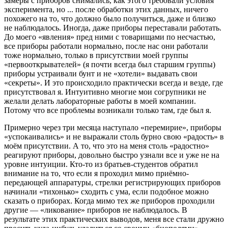
замеры с приборов снимались, как этого требовали условия
эксперимента, но ... после обработки этих данных, ничего
похожего на то, что должно было получиться, даже и близко
не наблюдалось. Иногда, даже приборы переставали работать.
До моего «явления» пред ними с товарищами по несчастью,
все приборы работали нормально, после нас они работали
тоже нормально, только в присутствии моей группы
«первооткрывателей» (я почти всегда был старшим группы)
приборы устраивали бунт и не «хотели» выдавать свои
«секреты». И это происходило практически всегда и везде, где
присутствовал я. Интуитивно многие мои согрупники не
желали делать лабораторные работы в моей компании.
Потому что все проблемы возникали только там, где был я.
Примерно через три месяца наступало «перемирие», приборы
«успокаивались» и не выражали столь бурно свою «радость» в
моём присутствии. А то, что это на меня столь «радостно»
реагируют приборы, довольно быстро узнали все и уже не на
уровне интуиции. Кто-то из братьев-студентов обратил
внимание на то, что если я проходил мимо приёмно-
передающей аппаратуры, стрелки регистрирующих приборов
начинали «тихонько» сходить с ума, если подобное можно
сказать о приборах. Когда мимо тех же приборов проходили
другие — «ликование» приборов не наблюдалось. В
результате этих практических выводов, меня все стали дружно