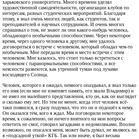
харьковского университета. Много времени уделял
художественной самодеятельности, организации клубов по
интересам, разных студенческих мероприятий. Благодаря
этому, я знал очень многих людей, как студентов, так и
преподавателей и научных сотрудников. И очень многих
спрашивал о том, не знают ли они какого-нибудь человека,
обладающего необычными способностями. Через некоторое
время, через одного человека к другому, мне удалось
договориться о встрече с человеком, который обладал чем-то
необычным. Мне передали время и место встречи с этим
человеком. Мне казалось, что стоит только встретиться с
человеком с паранормальными способностями, и все
неясности развеются, как утренний туман под лучами
восходящего Солнца.
Человек, которого я ожидал, немного опаздывал, я знал только
его имя (если мне не изменяет память, его звали Владимир) и
не имел ни малейшего представления, кто он, как он выглядит
и сколько ему лет. Но тем не менее, когда этот человек всё-
таки появился, я сразу подумал, что это он и подошёл к нему.
Он оказался тем, кого я ждал. Мы поговорили некоторое
время, к сожалению, он ничего внятного на мои вопросы
ответить не смог, говорил загадками и недомолвками. Вполне
возможно, он опасался меня, может быть думал, не являюсь ли
я «подсадной уткой» КГБ. Так или иначе, я был весьма