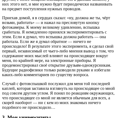
них этого нет, и мне нужно будет периодически названивать
на предмет поступления нужных проводов.
Приехав домой, я в сердцах сказал: «ну, должна же ты, чёрт
возьми, работать» — и нажал на пресловутую кнопку
фотокамеры. К моему великому удивлению, вспышка
сработала. Я немедленно принялся экспериментировать с
этим. Если я думал, что вспышка должна работать — она
работала. Если же я думал обратное — ничего не
происходило! В результате этого эксперимента, я сделал свой
первый, независимый от чьего-либо мнения вывод о том, что
содержание моих мыслей влияют на происходящее вокруг
меня, по крайней мере, на электронные приборы. Я
продемонстрировал своё открытие друзьям-однокурсникам.
Будущие радиофизики только разводили руками и избегали
каких-либо комментариев по существу вопроса.
Случай с фотовспышкой послужил для меня той последней
каплей, которая заставила взглянуть на происходящее со мной
под совсем другим углом. Я понял по реакциям окружающих,
что происходящее со мной не является обычным для всех, а
скорей наоборот — ни с кем из моих знакомых ничего
подобного не происходило…
3. Мои университеты