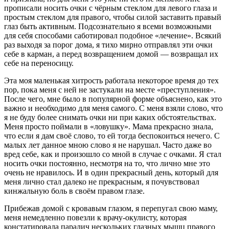
прописали носить очки с чёрным стеклом для левого глаза и
простым стеклом для правого, чтобы силой заставить правый
глаз быть активным. Подсознательно я всеми возможными
для себя способами саботировал подобное «лечение». Всякий
раз выходя за порог дома, я тихо мирно отправлял эти очки
себе в карман, а перед возвращением домой — возвращал их
себе на переносицу.
Эта моя маленькая хитрость работала некоторое время до тех
пор, пока меня с ней не застукали на месте «преступления».
После чего, мне было в популярной форме объяснено, как это
важно и необходимо для меня самого. С меня взяли слово, что
я не буду более снимать очки ни при каких обстоятельствах.
Меня просто поймали в «ловушку». Мама прекрасно знала,
что если я дам своё слово, то ей тогда беспокоиться нечего. С
малых лет данное мною слово я не нарушал. Часто даже во
вред себе, как и произошло со мной в случае с очками. Я стал
носить очки постоянно, несмотря на то, что лично мне это
очень не нравилось. И в один прекрасный день, который для
меня лично стал далеко не прекрасным, я почувствовал
кинжальную боль в своём правом глазе.
Прибежав домой с кровавым глазом, я перепугал свою маму,
меня немедленно повезли к врачу-окулисту, которая
констатировала паралич нескольких глазных мышц правого