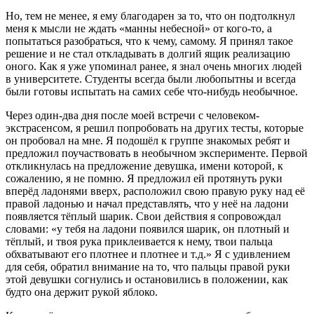
Но, тем не менее, я ему благодарен за то, что он подтолкнул
меня к мысли не ждать «манны небесной» от кого-то, а
попытаться разобраться, что к чему, самому. Я принял такое
решение и не стал откладывать в долгий ящик реализацию
оного. Как я уже упоминал ранее, я знал очень многих людей
в университете. Студенты всегда были любопытны и всегда
были готовы испытать на самих себе что-нибудь необычное.
Через один-два дня после моей встречи с человеком-
экстрасенсом, я решил попробовать на других тесты, которые
он пробовал на мне. Я подошёл к группе знакомых ребят и
предложил поучаствовать в необычном эксперименте. Первой
откликнулась на предложение девушка, имени которой, к
сожалению, я не помню. Я предложил ей протянуть руки
вперёд ладонями вверх, расположил свою правую руку над её
правой ладонью и начал представлять, что у неё на ладони
появляется тёплый шарик. Свои действия я сопровождал
словами: «у тебя на ладони появился шарик, он плотный и
тёплый, и твоя рука приклеивается к нему, твои пальца
обхватывают его плотнее и плотнее и т.д.» Я с удивлением
для себя, обратил внимание на то, что пальцы правой руки
этой девушки согнулись и остановились в положении, как
будто она держит рукой яблоко.