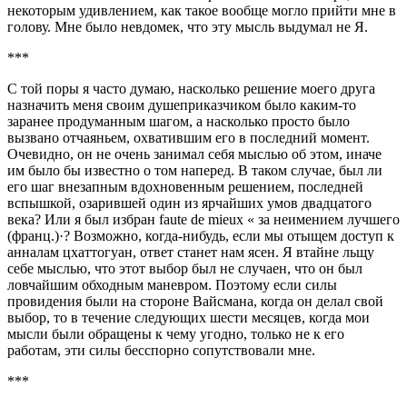
некоторым удивлением, как такое вообще могло прийти мне в
голову. Мне было невдомек, что эту мысль выдумал не Я.
***
С той поры я часто думаю, насколько решение моего друга
назначить меня своим душеприказчиком было каким‑то
заранее продуманным шагом, а насколько просто было
вызвано отчаяньем, охватившим его в последний момент.
Очевидно, он не очень занимал себя мыслью об этом, иначе
им было бы известно о том наперед. В таком случае, был ли
его шаг внезапным вдохновенным решением, последней
вспышкой, озарившей один из ярчайших умов двадцатого
века? Или я был избран faute de mieux « за неимением лучшего
(франц.)·? Возможно, когда‑нибудь, если мы отыщем доступ к
анналам цхаттогуан, ответ станет нам ясен. Я втайне льщу
себе мыслью, что этот выбор был не случаен, что он был
ловчайшим обходным маневром. Поэтому если силы
провидения были на стороне Вайсмана, когда он делал свой
выбор, то в течение следующих шести месяцев, когда мои
мысли были обращены к чему угодно, только не к его
работам, эти силы бесспорно сопутствовали мне.
***