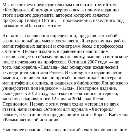
Мы не считаем предосудительным посвятить третий том
«Кембриджской истории ядерного века» новому изданию
этого важного документа, автором которого является
профессор Гилберт Остин, — произведения, известного под
названием «Паразиты мозга».
Эта книга, совершенно определенно, представляет собой
разноплановый документ, составленный из различных работ,
магнитофонных записей и стенограмм бесед с профессором
Остином. Первое издание, в сравнении с настоящим
составляющее по объему лишь половину, вышло в свет вскоре
после исчезновения профессора Остина в 2007 году, — до
того, как корабль «Паллада» был обнаружен космической
экспедицией капитана Рамзея. В основу того издания легли
заметки, составленные по просьбе полковника Спенсера, и
магнитофонная запись, значащаяся в библиотеке Лондонского
университета под индексом «12хм». Повторное издание,
вышедшее в 2012 году, включало в себя запись интервью,
застенографированного 12 января 2004 года Лесли
Первисоном. Наряду с этим туда входил материал из двух
статей, написанных Остином для журнала «Хисторикл
ревью», и частично его предисловие к книге Карела Вайсмана
«Размышление об истории».
Нынешнее издание, сохраняя прежний текст in toto «в полном