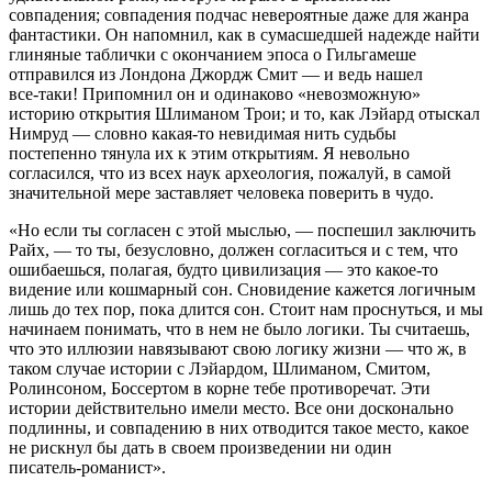
совпадения; совпадения подчас невероятные даже для жанра
фантастики. Он напомнил, как в сумасшедшей надежде найти
глиняные таблички с окончанием эпоса о Гильгамеше
отправился из Лондона Джордж Смит — и ведь нашел
все‑таки! Припомнил он и одинаково «невозможную»
историю открытия Шлиманом Трои; и то, как Лэйард отыскал
Нимруд — словно какая‑то невидимая нить судьбы
постепенно тянула их к этим открытиям. Я невольно
согласился, что из всех наук археология, пожалуй, в самой
значительной мере заставляет человека поверить в чудо.
«Но если ты согласен с этой мыслью, — поспешил заключить
Райх, — то ты, безусловно, должен согласиться и с тем, что
ошибаешься, полагая, будто цивилизация — это какое‑то
видение или кошмарный сон. Сновидение кажется логичным
лишь до тех пор, пока длится сон. Стоит нам проснуться, и мы
начинаем понимать, что в нем не было логики. Ты считаешь,
что это иллюзии навязывают свою логику жизни — что ж, в
таком случае истории с Лэйардом, Шлиманом, Смитом,
Ролинсоном, Боссертом в корне тебе противоречат. Эти
истории действительно имели место. Все они досконально
подлинны, и совпадению в них отводится такое место, какое
не рискнул бы дать в своем произведении ни один
писатель‑романист».