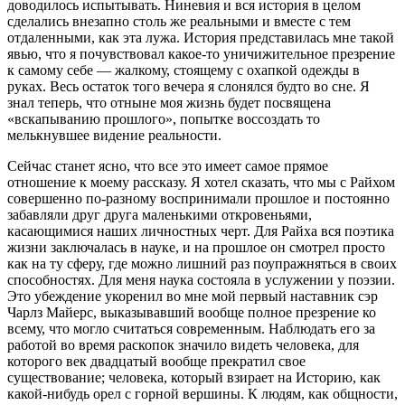
доводилось испытывать. Ниневия и вся история в целом
сделались внезапно столь же реальными и вместе с тем
отдаленными, как эта лужа. История представилась мне такой
явью, что я почувствовал какое‑то уничижительное презрение
к самому себе — жалкому, стоящему с охапкой одежды в
руках. Весь остаток того вечера я слонялся будто во сне. Я
знал теперь, что отныне моя жизнь будет посвящена
«вскапыванию прошлого», попытке воссоздать то
мелькнувшее видение реальности.
Сейчас станет ясно, что все это имеет самое прямое
отношение к моему рассказу. Я хотел сказать, что мы с Райхом
совершенно по‑разному воспринимали прошлое и постоянно
забавляли друг друга маленькими откровеньями,
касающимися наших личностных черт. Для Райха вся поэтика
жизни заключалась в науке, и на прошлое он смотрел просто
как на ту сферу, где можно лишний раз поупражняться в своих
способностях. Для меня наука состояла в услужении у поэзии.
Это убеждение укоренил во мне мой первый наставник сэр
Чарлз Майерс, выказывавший вообще полное презрение ко
всему, что могло считаться современным. Наблюдать его за
работой во время раскопок значило видеть человека, для
которого век двадцатый вообще прекратил свое
существование; человека, который взирает на Историю, как
какой‑нибудь орел с горной вершины. К людям, как общности,