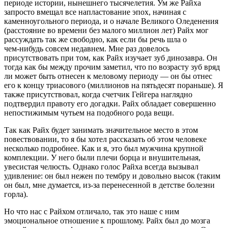
периоде истории, нынешнего тысячелетия. Ум же Райха
запросто вмещал все напластование эпох, начиная с
каменноугольного периода, и о начале Великого Оледенения
(расстояние во времени без малого миллион лет) Райх мог
рассуждать так же свободно, как если бы речь шла о
чем‑нибудь совсем недавнем. Мне раз довелось
присутствовать при том, как Райх изучает зуб динозавра. Он
тогда как бы между прочим заметил, что по возрасту зуб вряд
ли может быть отнесен к меловому периоду — он бы отнес
его к концу триасового (миллионов на пятьдесят пораньше). Я
также присутствовал, когда счетчик Гейгера наглядно
подтвердил правоту его догадки. Райх обладает совершенно
непостижимым чутьем на подобного рода вещи.
Так как Райх будет занимать значительное место в этом
повествовании, то я бы хотел рассказать об этом человеке
несколько подробнее. Как и я, это был мужчина крупной
комплекции. У него были плечи борца и внушительная,
увесистая челюсть. Однако голос Райха всегда вызывал
удивление: он был нежен по тембру и довольно высок (таким
он был, мне думается, из‑за перенесенной в детстве болезни
горла).
Но что нас с Райхом отличало, так это наше с ним
эмоциональное отношение к прошлому. Райх был до мозга