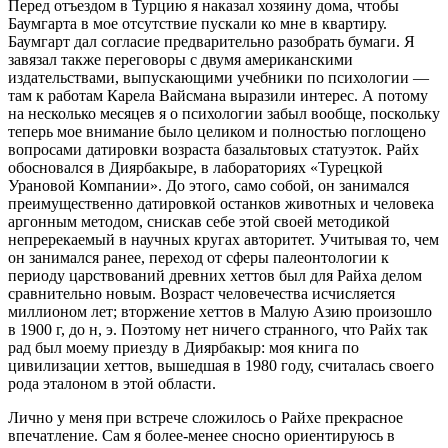
Перед отъездом в Турцию я наказал хозяину дома, чтобы
Баумгарта в мое отсутствие пускали ко мне в квартиру.
Баумгарт дал согласие предварительно разобрать бумаги. Я
завязал также переговоры с двумя американскими
издательствами, выпускающими учебники по психологии —
там к работам Карела Вайсмана выразили интерес. А потому
на несколько месяцев я о психологии забыл вообще, поскольку
теперь мое внимание было целиком и полностью поглощено
вопросами датировки возраста базальтовых статуэток. Райх
обосновался в Диярбакыре, в лабораториях «Турецкой
Урановой Компании». До этого, само собой, он занимался
преимущественно датировкой останков животных и человека
аргонным методом, снискав себе этой своей методикой
непререкаемый в научных кругах авторитет. Учитывая то, чем
он занимался ранее, переход от сферы палеонтологии к
периоду царствований древних хеттов был для Райха делом
сравнительно новым. Возраст человечества исчисляется
миллионом лет; вторжение хеттов в Малую Азию произошло
в 1900 г, до н, э. Поэтому нет ничего странного, что Райх так
рад был моему приезду в Диярбакыр: моя книга по
цивилизации хеттов, вышедшая в 1980 году, считалась своего
рода эталоном в этой области.
Лично у меня при встрече сложилось о Райхе прекрасное
впечатление. Сам я более‑менее сносно ориентируюсь в