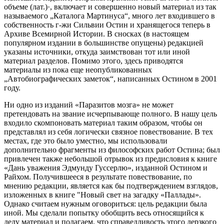
объеме (лат.)·, включает и совершенно новый материал из так
называемого „Каталога Мартинуса“, много лет входившего в
собственность г‑жи Сильвии Остин и хранящегося теперь в
Архиве Всемирной Истории. В сносках (в настоящем
популярном издании в большинстве опущены) редакцией
указаны источники, откуда заимствован тот или иной
материал разделов. Помимо этого, здесь приводятся
материалы из пока еще неопубликованных
„Автобиографических заметок“, написанных Остином в 2001
году.
Ни одно из изданий «Паразитов мозга» не может
претендовать на звание исчерпывающе полного. В нашу цель
входило скомпоновать материал таким образом, чтобы он
представлял из себя логически связное повествование. В тех
местах, где это было уместно, мы использовали
дополнительно фрагменты из философских работ Остина; был
привлечен также небольшой отрывок из предисловия к книге
«Дань уважения Эдмунду Гуссерлю», изданной Остином и
Райхом. Получившееся в результате повествование, по
мнению редакции, является как бы подтверждением взглядов,
изложенных в книге "Новый свет на загадку «Паллады».
Однако считаем нужным оговориться: цель редакции была
иной. Мы сделали попытку обобщить весь относящийся к
делу материал и полагаем, что справедливость этого дерзкого