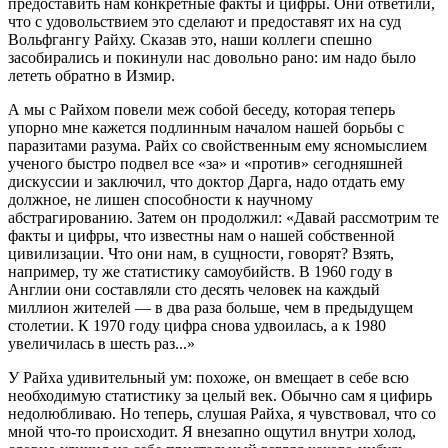
предоставить нам конкретные факты и цифры. Они ответили,
что с удовольствием это сделают и предоставят их на суд
Вольфгангу Райху. Сказав это, наши коллеги спешно
засобирались и покинули нас довольно рано: им надо было
лететь обратно в Измир.
А мы с Райхом повели меж собой беседу, которая теперь
упорно мне кажется подлинным началом нашей борьбы с
паразитами разума. Райх со свойственным ему ясномыслием
ученого быстро подвел все «за» и «против» сегодняшней
дискуссии и заключил, что доктор Дарга, надо отдать ему
должное, не лишен способности к научному
абстрагированию. Затем он продолжил: «Давай рассмотрим те
факты и цифры, что известны нам о нашей собственной
цивилизации. Что они нам, в сущности, говорят? Взять,
например, ту же статистику самоубийств. В 1960 году в
Англии они составляли сто десять человек на каждый
миллион жителей — в два раза больше, чем в предыдущем
столетии. К 1970 году цифра снова удвоилась, а к 1980
увеличилась в шесть раз...»
У Райха удивительный ум: похоже, он вмещает в себе всю
необходимую статистику за целый век. Обычно сам я цифирь
недолюбливаю. Но теперь, слушая Райха, я чувствовал, что со
мной что‑то происходит. Я внезапно ощутил внутри холод,