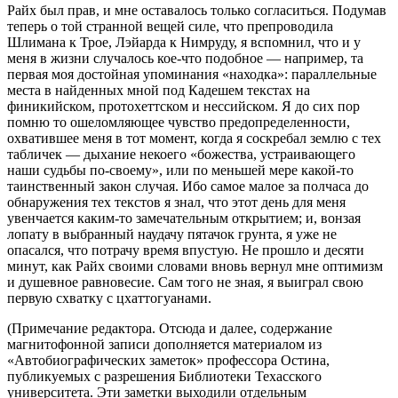
Райх был прав, и мне оставалось только согласиться. Подумав
теперь о той странной вещей силе, что препроводила
Шлимана к Трое, Лэйарда к Нимруду, я вспомнил, что и у
меня в жизни случалось кое‑что подобное — например, та
первая моя достойная упоминания «находка»: параллельные
места в найденных мной под Кадешем текстах на
финикийском, протохеттском и нессийском. Я до сих пор
помню то ошеломляющее чувство предопределенности,
охватившее меня в тот момент, когда я соскребал землю с тех
табличек — дыхание некоего «божества, устраивающего
наши судьбы по‑своему», или по меньшей мере какой‑то
таинственный закон случая. Ибо самое малое за полчаса до
обнаружения тех текстов я знал, что этот день для меня
увенчается каким‑то замечательным открытием; и, вонзая
лопату в выбранный наудачу пятачок грунта, я уже не
опасался, что потрачу время впустую. Не прошло и десяти
минут, как Райх своими словами вновь вернул мне оптимизм
и душевное равновесие. Сам того не зная, я выиграл свою
первую схватку с цхаттогуанами.
(Примечание редактора. Отсюда и далее, содержание
магнитофонной записи дополняется материалом из
«Автобиографических заметок» профессора Остина,
публикуемых с разрешения Библиотеки Техасского
университета. Эти заметки выходили отдельным