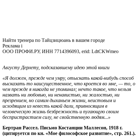
Найти тренера по Тайцзицюань в вашем городе
Реклама
i
ООО ПРОФИ.РУ, ИНН 7714396093, erid: LdtCKWmeo
Августу Дерлету, подсказавшему идею этой книги
«Я должен, прежде чем умру, отыскать какой‑нибудь способ
высказать то наисущественное, что кроется во мне, — то, о
чем прежде я никогда не упоминал; нечто такое, что нельзя
назвать ни любовью, ни ненавистью, ни жалостью, ни
презрением, но самим дыханьем жизни, неистовым и
исходящим из невесть какой дали, привносящим в
человеческую жизнь безбрежность и пугающую своим
беспристрастием силу, не свойственную людям...»
Бертран Рассел. Письмо Костанции Маллесон, 1918 г.
(цитируется по кн. «Мое философское развитие», стр. 261.).