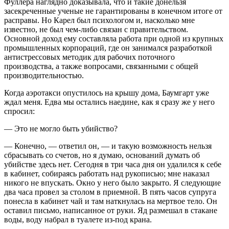
Фуллера наглядно доказывала, что и такие донельзя
засекреченные ученые не гарантированы в конечном итоге от
расправы. Но Карел был психологом и, насколько мне
известно, не был чем‑либо связан с правительством.
Основной доход ему составляла работа при одной из крупных
промышленных корпораций, где он занимался разработкой
антистрессовых методик для рабочих поточного
производства, а также вопросами, связанными с общей
производительностью.
Когда аэротакси опустилось на крышу дома, Баумгарт уже
ждал меня. Едва мы остались наедине, как я сразу же у него
спросил:
— Это не могло быть убийство?
— Конечно, — ответил он, — и такую возможность нельзя
сбрасывать со счетов, но я думаю, оснований думать об
убийстве здесь нет. Сегодня в три часа дня он удалился к себе
в кабинет, собираясь работать над рукописью; мне наказал
никого не впускать. Окно у него было закрыто. Я следующие
два часа провел за столом в приемной. В пять часов супруга
понесла в кабинет чай и там наткнулась на мертвое тело. Он
оставил письмо, написанное от руки. Яд размешал в стакане
воды, воду набрал в туалете из‑под крана.