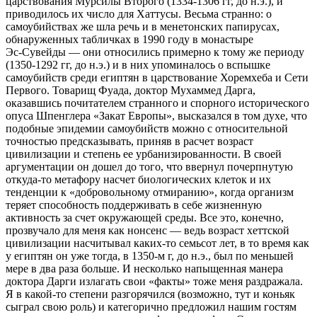
царствования Мурсилы Второго (1334‑1306 гг, до н.э.), и
приводилось их число для Хаттусы. Весьма странно: о
самоубийствах же шла речь и в менетонских папирусах,
обнаруженных табличках в 1990 году в монастыре
Эс‑Сувейды — они относились примерно к тому же периоду
(1350‑1292 гг, до н.э.) и в них упоминалось о вспышке
самоубийств среди египтян в царствование Хоремхеба и Сети
Первого. Товарищ Фуада, доктор Мухаммед Дарга,
оказавшись почитателем странного и спорного исторического
опуса Шпенглера «Закат Европы», высказался в том духе, что
подобные эпидемии самоубийств можно с относительной
точностью предсказывать, приняв в расчет возраст
цивилизации и степень ее урбанизированности. В своей
аргументации он дошел до того, что ввернул почерпнутую
откуда‑то метафору насчет биологических клеток и их
тенденции к «добровольному отмиранию», когда организм
теряет способность поддерживать в себе жизненную
активность за счет окружающей среды. Все это, конечно,
прозвучало для меня как нонсенс — ведь возраст хеттской
цивилизации насчитывал каких‑то семьсот лет, в то время как
у египтян он уже тогда, в 1350‑м г, до н.э., был по меньшей
мере в два раза больше. И несколько напыщенная манера
доктора Дарги излагать свои «факты» тоже меня раздражала.
Я в какой‑то степени разгорячился (возможно, тут и коньяк
сыграл свою роль) и категорично предложил нашим гостям