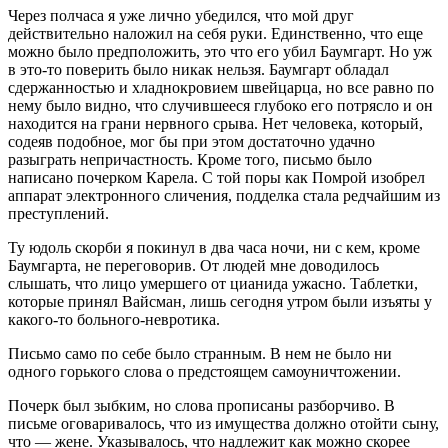
Через полчаса я уже лично убедился, что мой друг
действительно наложил на себя руки. Единственно, что еще
можно было предположить, это что его убил Баумгарт. Но уж
в это‑то поверить было никак нельзя. Баумгарт обладал
сдержанностью и хладнокровием швейцарца, но все равно по
нему было видно, что случившееся глубоко его потрясло и он
находится на грани нервного срыва. Нет человека, который,
содеяв подобное, мог бы при этом достаточно удачно
разыграть непричастность. Кроме того, письмо было
написано почерком Карела. С той поры как Помрой изобрел
аппарат электронного сличения, подделка стала редчайшим из
преступлений.
Ту юдоль скорби я покинул в два часа ночи, ни с кем, кроме
Баумгарта, не переговорив. От людей мне доводилось
слышать, что лицо умершего от цианида ужасно. Таблетки,
которые принял Вайсман, лишь сегодня утром были изъяты у
какого‑то больного‑невротика.
Письмо само по себе было странным. В нем не было ни
одного горького слова о предстоящем самоуничтожении.
Почерк был зыбким, но слова прописаны разборчиво. В
письме оговаривалось, что из имущества должно отойти сыну,
что — жене. Указывалось, что надлежит как можно скорее