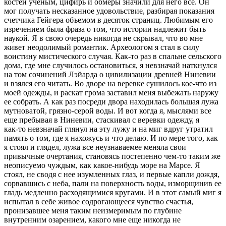
костей ученым, цифирь и обмеры значили для него все. Он
мог получать несказанное удовольствие, разбирая показания
счетчика Гейгера объемом в десяток страниц. Любимым его
изречением была фраза о том, что истории надлежит быть
наукой. Я в свою очередь никогда не скрывал, что во мне
живет неодолимый романтик. Археологом я стал в силу
воистину мистического случая. Как‑то раз в спальне сельского
дома, где мне случилось остановиться, я невзначай наткнулся
на том сочинений Лэйарда о цивилизации древней Ниневии
и взялся его читать. Во дворе на веревке сушилось кое‑что из
моей одежды, и раскат грома заставил меня выбежать наружу
ее собрать. А как раз посреди двора находилась большая лужа
мутноватой, грязно‑серой воды. И вот когда я, мыслями все
еще пребывая в Ниневии, стаскивал с веревки одежду, я
как‑то невзначай глянул на эту лужу и на миг вдруг утратил
память о том, где я нахожусь и что делаю. И по мере того, как
я стоял и глядел, лужа все неузнаваемее меняла свои
привычные очертания, становясь постепенно чем‑то таким же
неописуемо чуждым, как какое‑нибудь море на Марсе. Я
стоял, не сводя с нее изумленных глаз, и первые капли дождя,
сорвавшись с неба, пали на поверхность воды, изморщинив ее
гладь медленно расходящимися кругами. И в этот самый миг я
испытал в себе живое содрогающееся чувство счастья,
пронизавшее меня таким неизмеримым по глубине
внутренним озарением, какого мне еще никогда не