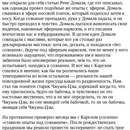
мы открыли для себя статью Рене Домаля, где тот описывал,
как однажды провел подобные же опыты с эфиром. Домаль
смачивал в эфире носовой платок, который подносил затем к
носу. Когда сознание пропадало, рука у Домаля падала, и он
быстро приходил в чувство. Домаль пытался живописать свои
видения, навеянные эфирным наркозом, и его писания
впечатляли нас и взбудораживали. В целом идеи Домаля
совпадали с мыслями, которые вот уж столько раз
декларировали мистики: хотя он, дескать, и находился «без
сознания», будучи под эфирным наркозом, тем не менее у него
возникало ощущение, что переживаемое им в минуты
забвения было неизмеримо реальнее, чем то, что он
испытывает, находясь в сознании. И вот мы с Карелом
сошлись в мнении: как бы ни различались наши
темпераменты во всем остальном — реальности нашей
повседневной жизни присуща какая‑то раздвоенность. Нам
стал так понятен старик Чжуань‑Цзы, изрекший когда‑то, что
ему приснилось, будто он бабочка, и чувствовал он это
настолько явственно, что и не мог определить, то ли он
Чжуань‑Цзы, во сне мнящий себя бабочкой, то ли он бабочка,
мнящая себя Чжуань‑Цзы.
На протяжении примерно месяца мы с Карелом усиленно
«ставили опыты над сознанием». После рождественских
праздников мы решили провести эксперимент: не спать трое