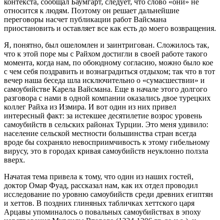
контекста, сообщал Баумгарт, следует, что слово «они» не
относится к людям. Поэтому он решает дальнейшие
переговоры насчет публикации работ Вайсмана
приостановить и оставляет все как есть до моего возвращения.
Я, понятно, был ошеломлен и заинтригован. Сложилось так,
что к этой поре мы с Райхом достигли в своей работе такого
момента, когда нам, по обоюдному согласию, можно было кое
с чем себя поздравить и вознаградиться отдыхом; так что в тот
вечер наша беседа шла исключительно о «сумасшествии» и
самоубийстве Карела Вайсмана. Еще в начале этого долгого
разговора с нами в одной компании оказались двое турецких
коллег Райха из Измира. И вот один из них привел
интересный факт: за истекшее десятилетие возрос уровень
самоубийств в сельских районах Турции. Это меня удивило:
население сельской местности большинства стран всегда
вроде бы сохраняло невосприимчивость к этому гибельному
вирусу, это в городах кривая самоубийств неуклонно ползла
вверх.
Начатая тема привела к тому, что один из наших гостей,
доктор Омар Фуад, рассказал нам, как их отдел проводил
исследование по уровню самоубийств среди древних египтян
и хеттов. В поздних глиняных табличках хеттского царя
Арцавы упоминалось о повальных самоубийствах в эпоху