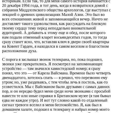
историкам. Если так, то для меня самого история начинается с
20 декабря 1994 года, в тот день, когда я возвратился домой с
собрания Миддлсекского общества археологов, где выступал с
лекцией о древних цивилизациях Малой Азии. Это был во
всех отношениях живой и запоминающийся вечер. Ничто не
доставляет такого удовольствия, как рассуждать на близкую
твоему сердцу тему перед неподдельно внимательной
аудиторией. А добавить к этому еще и обед, после которого
нам подали отменный кларет восьмидесятых годов, то тогда
сразу станет ясно, что, вставляя ключ в двери своей квартиры
на Ковент Гарден, я находился в самом веселом и благостном
расположении духа.
С порога я заслышал звонок телекрана, но, пока подошел,
звонки уже прекратились. Я посмотрел на запоминающее
устройство — там значился хамистедский номер; я сразу
понял, что это — от Карела Вайсмана. Времени было четверть
двенадцатого, хотелось спать — я решил, что перезвоню ему
утром; но, уже раздеваясь, с тем чтобы лечь в постель, как‑то
усовестился. Мы с Вайсманом были друзьями с самых давних
пор, и он нередко будил меня среди ночи звонками с просьбой
навести те или иные справки в Британском музее (я там бывал
едва не каждое утро). И вот тут словно какой‑то отдаленный
сигнал тревоги вселил в меня беспокойство. Я, как был в
домашнем халате, подошел к телекрану и набрал номер моего