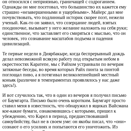
он относился с неприязнью, граничащей с содроганием.
Однажды он мне посетовал, что большинство их кажется ему
страшно «незавершенными и ущербными». Майерс дал мне
почувствовать, что подлинный историк скорее поэт, нежели
ученый. Как‑то он заявил, что созерцание людей, взятых
поодиночке, вызывает у него желание наложить на себя руки;
единственное, что заставляет его смиряться с мыслью, что он
человек, это сознавание масштабов подъема и падения
цивилизаций.
Те первые недели в Диярбакыре, когда беспрерывный дождь
делал невозможной всякую работу под открытым небом в
окрестностях Каратепе, мы с Райхом устраивали по вечерам
затяжные беседы, во время которых Райх пинта за пинтой
поглощал пиво, а я потягивал великолепнейший местный
коньяк (различие в темпераментах проявлялось у нас даже
здесь!).
И вот случилось так, что в один из вечеров я получил письмо
от Баумгарта. Письмо было очень коротким. Баумгарт просто
ставил меня в известность, что обнаружил в ящиках Вайсмана
кое‑какие бумаги, ознакомившись с которыми, пришел к
убеждению, что Карел в период, предшествовавший
самоубийству, был не в своем уме: он якобы писал, что «они»
сознают о его усилиях и попытаются его уничтожить. Из