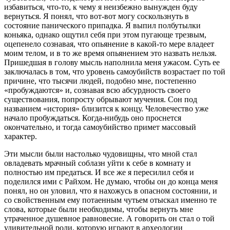
избавиться, что‑то, к чему я неизбежно вынужден буду
вернуться. Я понял, что вот‑вот могу соскользнуть в
состояние панического припадка. Я выпил полбутылки
коньяка, однако ощутил себя при этом пугающе трезвым,
оцепенело сознавая, что опьянение в какой‑то мере владеет
моим телом, и в то же время опьянением это назвать нельзя.
Пришедшая в голову мысль наполнила меня ужасом. Суть ее
заключалась в том, что уровень самоубийств возрастает по той
причине, что тысячи людей, подобно мне, постепенно
«пробуждаются» и, сознавая всю абсурдность своего
существования, попросту обрывают мучения. Сон под
названием «история» близится к концу. Человечество уже
начало пробуждаться. Когда‑нибудь оно проснется
окончательно, и тогда самоубийство примет массовый
характер.
Эти мысли были настолько чудовищны, что мной стал
овладевать мрачный соблазн уйти к себе в комнату и
полностью им предаться. И все же я пересилил себя и
поделился ими с Райхом. Не думаю, чтобы он до конца меня
понял, но он уловил, что я нахожусь в опасном состоянии, и
со свойственным ему потаенным чутьем отыскал именно те
слова, которые были необходимы, чтобы вернуть мне
утраченное душевное равновесие. А говорить он стал о той
удивительной роли, которую играют в археологии