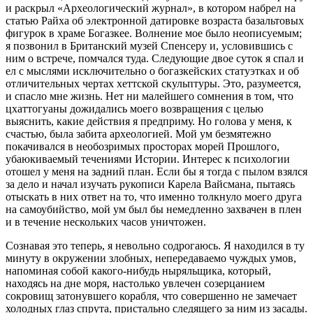
и раскрыл «Археологический журнал», в котором набрел на
статью Райха об электронной датировке возраста базальтовых
фигурок в храме Богазкее. Волнение мое было неописуемым;
я позвонил в Британский музей Спенсеру и, условившись с
ним о встрече, помчался туда. Следующие двое суток я спал и
ел с мыслями исключительно о богазкейских статуэтках и об
отличительных чертах хеттской скульптуры. Это, разумеется,
и спасло мне жизнь. Нет ни малейшего сомнения в том, что
цхаттогуаны дожидались моего возвращения с целью
выяснить, какие действия я предприму. Но голова у меня, к
счастью, была забита археологией. Мой ум безмятежно
покачивался в необозримых просторах морей Прошлого,
убаюкиваемый течениями Истории. Интерес к психологии
отошел у меня на задний план. Если бы я тогда с пылом взялся
за дело и начал изучать рукописи Карела Вайсмана, пытаясь
отыскать в них ответ на то, что именно толкнуло моего друга
на самоубийство, мой ум был бы немедленно захвачен в плен
и в течение нескольких часов уничтожен.
Сознавая это теперь, я невольно содрогаюсь. Я находился в ту
минуту в окружении злобных, непередаваемо чуждых умов,
напоминая собой какого‑нибудь ныряльщика, который,
находясь на дне моря, настолько увлечен созерцанием
сокровищ затонувшего корабля, что совершенно не замечает
холодных глаз спрута, пристально следящего за ним из засады.