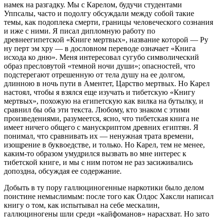
намек на разгадку. Мы с Карелом, будучи студентами
Уппсалы, часто и подолгу обсуждали между собой такие
темы, как подоплека смерти, границы человеческого сознания
и иже с ними. Я писал дипломную работу по
древнеегипетской «Книге мертвых», название которой — Ру
ну перт эм хру — в дословном переводе означает «Книга
исхода ко дню». Меня интересовал сугубо символический
образ пресловутой «темной ночи души»; опасностей, что
подстерегают отрешенную от тела душу на ее долгом,
длинною в ночь пути в Аментет, Царство мертвых. Но Карел
настоял, чтобы я взялся еще изучать и тибетскую «Книгу
мертвых», похожую на египетскую как вилка на бутылку, и
сравнил бы оба эти текста. Любому, кто знаком с этими
произведениями, разумеется, ясно, что тибетская книга не
имеет ничего общего с манускриптом древних египтян. Я
понимал, что сравнивать их — ненужная трата времени,
изощрение в буквоедстве, и только. Но Карел, тем не менее,
каким‑то образом умудрился вызвать во мне интерес к
тибетской книге, и мы с ним потом не раз засиживались
допоздна, обсуждая ее содержание.
Добыть в ту пору галлюциногенные наркотики было делом
поистине немыслимым: после того как Олдос Хаксли написал
книгу о том, как испытывал на себе мескалин,
галлюциногены шли среди «кайфоманов» нарасхват. Но зато