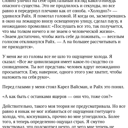
словно уличил на себе пристальный взгляд какого‑нибудь
опасного существа. Это не продлилось и секунды, но все
равно я передернул плечами как от озноба. «Холодно?» —
удивился Райх. Я помотал головой. И когда он, засмотревшись
в окно на лежащую внизу освещенную улицу, сделал паузу, я
неожиданно промолвил: «Послушать все это, так получается,
что мы толком ничего и не знаем о человеческой жизни».
«Знаем достаточно, чтобы жить себе да поживать, — веселым
голосом откликнулся Райх. — А на большее рассчитывать и
не приходится».
У меня же из головы все не шло то ощущение холода. Я
сказал: «Все же цивилизация имеет какое‑то сходство со
сновидением. Ты вот представь: человек вдруг неожиданно
просыпается. Ему, наверное, одного этого уже хватит, чтобы
наложить на себя руки».
Перед глазами у меня стоял Карел Вайсман, и Райх это понял.
«А как быть с останками ящеров — они что, тоже сон?»
Действительно, такого моя теория не предусматривала. Но все
равно я никак не мог избавиться от ощущения гнетущего
холода, что, коснувшись, прочно во мне угнездилось. Более
того, я теперь определенно ощущал страх. Я смутно
чувствовал, что подсмотрел нечто, от чего мне теперь не