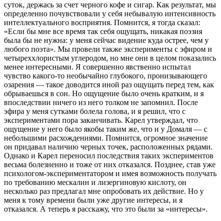
суток, держась за счет черного кофе и сигар. Как результат, мы
определенно почувствовали у себя небывалую интенсивность
интеллектуального восприятия. Помнится, я тогда сказал:
«Если бы мне все время так себя ощущать, никакая поэзия
была бы не нужна: у меня сейчас видение куда острее, чем у
любого поэта». Мы провели также эксперименты с эфиром и
четыреххлористым углеродом, но мне они в целом показались
менее интересными. Я совершенно явственно испытал
чувство какого‑то необычайно глубокого, пронизывающего
озарения — такое доводится иной раз ощущать перед тем, как
обрываешься в сон. Но ощущение было очень кратким, и я
впоследствии ничего из него толком не запомнил. После
эфира у меня сутками болела голова, и я решил, что с
экспериментами пора заканчивать. Карел утверждал, что
ощущение у него было якобы таким же, что и у Домаля — с
небольшими расхождениями. Помнится, огромное значение
он придавал наличию черных точек, расположенных рядами.
Однако и Карел переносил последствия таких экспериментов
весьма болезненно и тоже от них отказался. Позднее, став уже
психологом‑экспериментатором и имея возможность получать
по требованию мескалин и лизергиновую кислоту, он
несколько раз предлагал мне опробовать их действие. Но у
меня к тому времени были уже другие интересы, и я
отказался. А теперь я расскажу, что это были за «интересы».