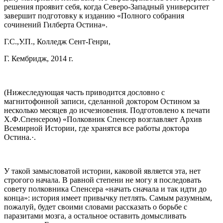
решения проявит себя, когда Северо‑Западный университет
завершит подготовку к изданию «Полного собрания
сочинений Гилберта Остина».
Г.С.,У.П., Колледж Сент‑Генри,
Г. Кембридж, 2014 г.
(Нижеследующая часть приводится дословно с
магнитофонной записи, сделанной доктором Остином за
несколько месяцев до исчезновения. Подготовлено к печати
Х.Ф.Спенсером) «Полковник Спенсер возглавляет Архив
Всемирной Истории, где хранятся все работы доктора
Остина.·.
У такой замысловатой истории, каковой является эта, нет
строгого начала. В равной степени не могу я последовать
совету полковника Спенсера «начать сначала и так идти до
конца»: история имеет привычку петлять. Самым разумным,
пожалуй, будет своими словами рассказать о борьбе с
паразитами мозга, а остальное оставить домысливать