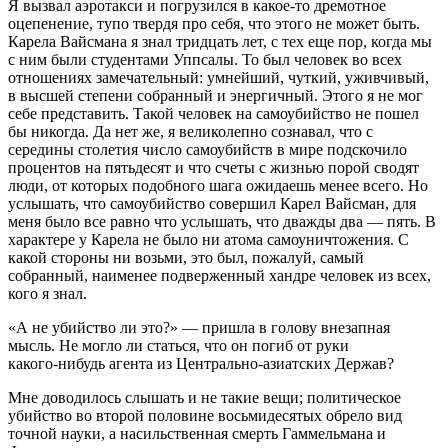
Я вызвал аэротакси и погрузился в какое‑то дремотное
оцепенение, тупо твердя про себя, что этого не может быть.
Карела Вайсмана я знал тридцать лет, с тех еще пор, когда мы
с ним были студентами Уппсалы. То был человек во всех
отношениях замечательный: умнейший, чуткий, уживчивый,
в высшей степени собранный и энергичный. Этого я не мог
себе представить. Такой человек на самоубийство не пошел
бы никогда. Да нет же, я великолепно сознавал, что с
середины столетия число самоубийств в мире подскочило
процентов на пятьдесят и что счеты с жизнью порой сводят
люди, от которых подобного шага ожидаешь менее всего. Но
услышать, что самоубийство совершил Карел Вайсман, для
меня было все равно что услышать, что дважды два — пять. В
характере у Карела не было ни атома самоуничтожения. С
какой стороны ни возьми, это был, пожалуй, самый
собранный, наименее подверженный хандре человек из всех,
кого я знал.
«А не убийство ли это?» — пришла в голову внезапная
мысль. Не могло ли статься, что он погиб от руки
какого‑нибудь агента из Центрально‑азиатских Держав?
Мне доводилось слышать и не такие вещи; политическое
убийство во второй половине восьмидесятых обрело вид
точной науки, а насильственная смерть Гаммельмана и