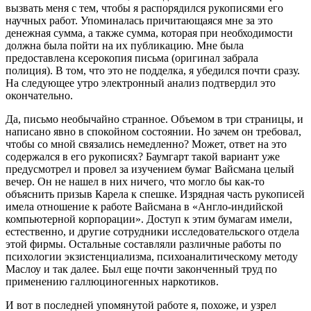
вызвать меня с тем, чтобы я распорядился рукописями его
научных работ. Упоминалась причитающаяся мне за это
денежная сумма, а также сумма, которая при необходимости
должна была пойти на их публикацию. Мне была
предоставлена ксерокопия письма (оригинал забрала
полиция). В том, что это не подделка, я убедился почти сразу.
На следующее утро электронный анализ подтвердил это
окончательно.
Да, письмо необычайно странное. Объемом в три страницы, и
написано явно в спокойном состоянии. Но зачем он требовал,
чтобы со мной связались немедленно? Может, ответ на это
содержался в его рукописях? Баумгарт такой вариант уже
предусмотрел и провел за изучением бумаг Вайсмана целый
вечер. Он не нашел в них ничего, что могло бы как‑то
объяснить призыв Карела к спешке. Изрядная часть рукописей
имела отношение к работе Вайсмана в «Англо‑индийской
компьютерной корпорации». Доступ к этим бумагам имели,
естественно, и другие сотрудники исследовательского отдела
этой фирмы. Остальные составляли различные работы по
психологии экзистенциализма, психоаналитическому методу
Маслоу и так далее. Был еще почти законченный труд по
применению галлюциногенных наркотиков.
И вот в последней упомянутой работе я, похоже, и узрел