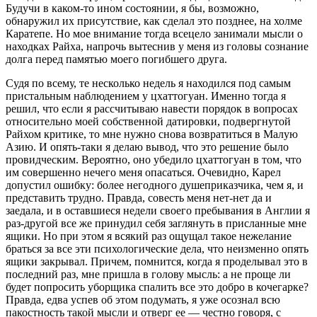
Будучи в каком‑то ином состоянии, я бы, возможно,
обнаружил их присутствие, как сделал это позднее, на холме
Каратепе. Но мое внимание тогда всецело занимали мысли о
находках Райха, напрочь вытеснив у меня из головы сознание
долга перед памятью моего погибшего друга.
Судя по всему, те несколько недель я находился под самым
пристальным наблюдением у цхаттогуан. Именно тогда я
решил, что если я рассчитываю навести порядок в вопросах
относительно моей собственной датировки, подвергнутой
Райхом критике, то мне нужно снова возвратиться в Малую
Азию. И опять‑таки я делаю вывод, что это решение было
провидческим. Вероятно, оно убедило цхаттогуан в том, что
им совершенно нечего меня опасаться. Очевидно, Карел
допустил ошибку: более негодного душеприказчика, чем я, и
представить трудно. Правда, совесть меня нет‑нет да и
заедала, и в оставшиеся недели своего пребывания в Англии я
раз‑другой все же принудил себя заглянуть в присланные мне
ящики. Но при этом я всякий раз ощущал такое нежелание
браться за все эти психологические дела, что неизменно опять
ящики закрывал. Причем, помнится, когда я проделывал это в
последний раз, мне пришла в голову мысль: а не проще ли
будет попросить уборщика спалить все это добро в кочегарке?
Правда, едва успев об этом подумать, я уже осознал всю
пакостность такой мысли и отверг ее — честно говоря, с