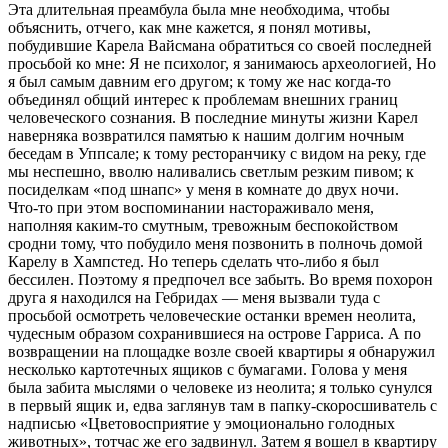
Эта длительная преамбула была мне необходима, чтобы
объяснить, отчего, как мне кажется, я понял мотивы,
побудившие Карела Вайсмана обратиться со своей последней
просьбой ко мне: Я не психолог, я занимаюсь археологией, Но
я был самым давним его другом; к тому же нас когда‑то
объединял общий интерес к проблемам внешних границ
человеческого сознания. В последние минуты жизни Карел
наверняка возвратился памятью к нашим долгим ночным
беседам в Уппсале; к тому ресторанчику с видом на реку, где
мы неспешно, вволю наливались светлым резким пивом; к
посиделкам «под шнапс» у меня в комнате до двух ночи.
Что‑то при этом воспоминании настораживало меня,
наполняя каким‑то смутным, тревожным беспокойством
сродни тому, что побудило меня позвонить в полночь домой
Карелу в Хампстед. Но теперь сделать что‑либо я был
бессилен. Поэтому я предпочел все забыть. Во время похорон
друга я находился на Гебридах — меня вызвали туда с
просьбой осмотреть человеческие останки времен неолита,
чудесным образом сохранившиеся на острове Гарриса. А по
возвращении на площадке возле своей квартиры я обнаружил
несколько картотечных ящиков с бумагами. Голова у меня
была забита мыслями о человеке из неолита; я только сунулся
в первый ящик и, едва заглянув там в папку‑скоросшиватель с
надписью «Цветовосприятие у эмоционально голодных
животных», тотчас же его задвинул. Затем я вошел в квартиру