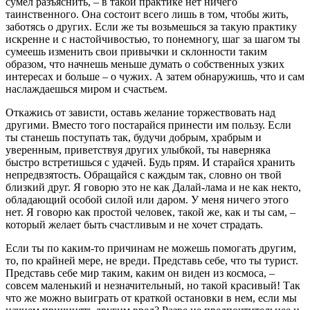
сумел разъяснить, – в такой практике нет ничего
таинственного. Она состоит всего лишь в том, чтобы жить,
заботясь о других. Если же ты возьмешься за такую практику
искренне и с настойчивостью, то понемногу, шаг за шагом ты
сумеешь изменить свои привычки и склонности таким
образом, что начнешь меньше думать о собственных узких
интересах и больше – о чужих. А затем обнаружишь, что и сам
наслаждаешься миром и счастьем.
Откажись от зависти, оставь желание торжествовать над
другими. Вместо того постарайся принести им пользу. Если
ты станешь поступать так, будучи добрым, храбрым и
уверенным, приветствуя других улыбкой, ты наверняка
быстро встретишься с удачей. Будь прям. И старайся хранить
непредвзятость. Обращайся с каждым так, словно он твой
близкий друг. Я говорю это не как Далай-лама и не как некто,
обладающий особой силой или даром. У меня ничего этого
нет. Я говорю как простой человек, такой же, как и ты сам, –
который желает быть счастливым и не хочет страдать.
Если ты по каким-то причинам не можешь помогать другим,
то, по крайней мере, не вреди. Представь себе, что ты турист.
Представь себе мир таким, каким он виден из космоса, –
совсем маленький и незначительный, но такой красивый! Так
что же можно выиграть от краткой остановки в нем, если мы