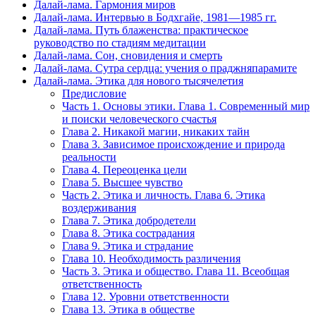
Далай-лама. Гармония миров
Далай-лама. Интервью в Бодхгайе, 1981—1985 гг.
Далай-лама. Путь блаженства: практическое
руководство по стадиям медитации
Далай-лама. Сон, сновидения и смерть
Далай-лама. Сутра сердца: учения о праджняпарамите
Далай-лама. Этика для нового тысячелетия
Предисловие
Часть 1. Основы этики. Глава 1. Современный мир
и поиски человеческого счастья
Глава 2. Никакой магии, никаких тайн
Глава 3. Зависимое происхождение и природа
реальности
Глава 4. Переоценка цели
Глава 5. Высшее чувство
Часть 2. Этика и личность. Глава 6. Этика
воздерживания
Глава 7. Этика добродетели
Глава 8. Этика сострадания
Глава 9. Этика и страдание
Глава 10. Необходимость различения
Часть 3. Этика и общество. Глава 11. Всеобщая
ответственность
Глава 12. Уровни ответственности
Глава 13. Этика в обществе