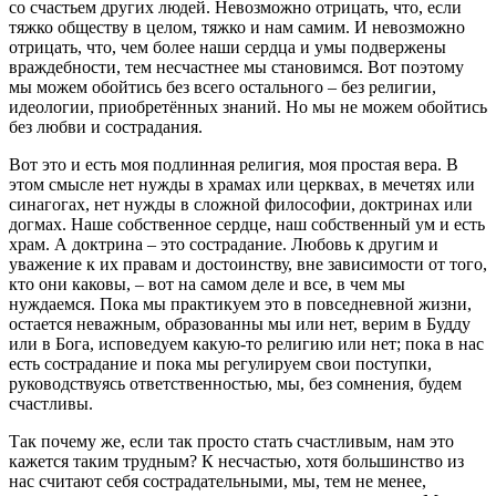
со счастьем других людей. Невозможно отрицать, что, если
тяжко обществу в целом, тяжко и нам самим. И невозможно
отрицать, что, чем более наши сердца и умы подвержены
враждебности, тем несчастнее мы становимся. Вот поэтому
мы можем обойтись без всего остального – без религии,
идеологии, приобретённых знаний. Но мы не можем обойтись
без любви и сострадания.
Вот это и есть моя подлинная религия, моя простая вера. В
этом смысле нет нужды в храмах или церквах, в мечетях или
синагогах, нет нужды в сложной философии, доктринах или
догмах. Наше собственное сердце, наш собственный ум и есть
храм. А доктрина – это сострадание. Любовь к другим и
уважение к их правам и достоинству, вне зависимости от того,
кто они каковы, – вот на самом деле и все, в чем мы
нуждаемся. Пока мы практикуем это в повседневной жизни,
остается неважным, образованны мы или нет, верим в Будду
или в Бога, исповедуем какую-то религию или нет; пока в нас
есть сострадание и пока мы регулируем свои поступки,
руководствуясь ответственностью, мы, без сомнения, будем
счастливы.
Так почему же, если так просто стать счастливым, нам это
кажется таким трудным? К несчастью, хотя большинство из
нас считают себя сострадательными, мы, тем не менее,