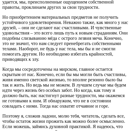
удается, мы, преисполненные ощущением собственной
правоты, проклинаем других за свои трудности.
Но приобретением материальных предметов не получить
устойчивого удовлетворения. Неважно также, как много у нас
друзей, – они не сделают нас счастливыми. И чувственные
удовольствия – это всего лишь путь к новым страданиям. Они
подобны слизыванию мёда с острого лезвия меча. Конечно,
это не значит, что нам следует пренебрегать собственными
телами. Наоборот, не будь у нас тела, мы бы и не смогли
помогать другим. Но необходимо избегать крайностей,
приводящих к злу.
Когда мы сосредоточены на мирском, главное остается
скрытым от нас. Конечно, если бы мы могли быть счастливы,
живя именно светской жизнью, то вполне резонно было бы
так и жить. Но ведь мы не можем. В лучшем случае мы будем
идти через жизнь без особых забот. Но когда, как тому и
должно быть, нас настигнут разные трудности, мы окажемся
не готовыми к ним. И обнаружим, что не в состоянии
совладать с ними. Тогда нас охватят отчаяние и горе.
Поэтому я, сложив ладони, молю тебя, читатель, сделать все,
чтобы остаток жизни прожить как можно более осмысленно.
Если можешь, займись духовной практикой. Я надеюсь, что