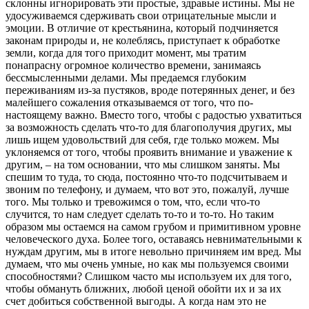
склонны игнорировать эти простые, здравые истины. Мы не
удосуживаемся сдерживать свои отрицательные мысли и
эмоции. В отличие от крестьянина, который подчиняется
законам природы и, не колеблясь, приступает к обработке
земли, когда для того приходит момент, мы тратим
понапрасну огромное количество времени, занимаясь
бессмысленными делами. Мы предаемся глубоким
переживаниям из-за пустяков, вроде потерянных денег, и без
малейшего сожаления отказываемся от того, что по-
настоящему важно. Вместо того, чтобы с радостью ухватиться
за возможность сделать что-то для благополучия других, мы
лишь ищем удовольствий для себя, где только можем. Мы
уклоняемся от того, чтобы проявить внимание и уважение к
другим, – на том основании, что мы слишком заняты. Мы
спешим то туда, то сюда, постоянно что-то подсчитываем и
звоним по телефону, и думаем, что вот это, пожалуй, лучше
того. Мы только и тревожимся о том, что, если что-то
случится, то нам следует сделать то-то и то-то. Но таким
образом мы остаемся на самом грубом и примитивном уровне
человеческого духа. Более того, оставаясь невнимательными к
нуждам другим, мы в итоге невольно причиняем им вред. Мы
думаем, что мы очень умные, но как мы пользуемся своими
способностями? Слишком часто мы используем их для того,
чтобы обмануть ближних, любой ценой обойти их и за их
счет добиться собственной выгоды. А когда нам это не