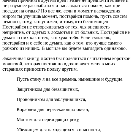
начнем причинять другим вред? Разве не предпочтительнее и
не разумнее расслабиться и наслаждаться покоем, как при
поездке на отдых? Но все же, если в момент наслаждения
миром ты улучишь момент, постарайся помочь, пусть совсем
немного, тому, кто унижен, и тому, кто беспомощен.
Постарайся не отворачиваться от тех, чья внешность
неприятна, от одетых в лохмотья и от больных. Постарайся не
думать о них как о тех, кто хуже тебя. Если сможешь,
постарайся и о себе не думать как о том, кто лучше самого
робкого из нищих. В могиле вы будете выглядеть одинаково.
Заканчивая книгу, я хотел бы поделиться с читателем короткой
молитвой, которая постоянно вдохновляет меня в моих
стараниях приносить пользу другим.
Пусть стану я на все времена, нынешние и будущие,
Защитником для беззащитных,
Проводником для заблудившихся,
Кораблем для пересекающих океан,
Мостом для переходящих реку,
Убежищем для находящихся в опасности,