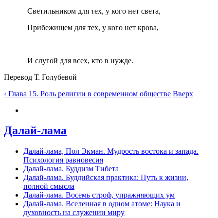
Светильником для тех, у кого нет света,
Прибежищем для тех, у кого нет крова,
И слугой для всех, кто в нужде.
Перевод Т. Голубевой
‹ Глава 15. Роль религии в современном обществе
Вверх
Далай-лама
Далай-лама, Пол Экман. Мудрость востока и запада.
Психология равновесия
Далай-лама. Буддизм Тибета
Далай-лама. Буддийская практика: Путь к жизни,
полной смысла
Далай-лама. Восемь строф, упражняющих ум
Далай-лама. Вселенная в одном атоме: Наука и
духовность на служении миру