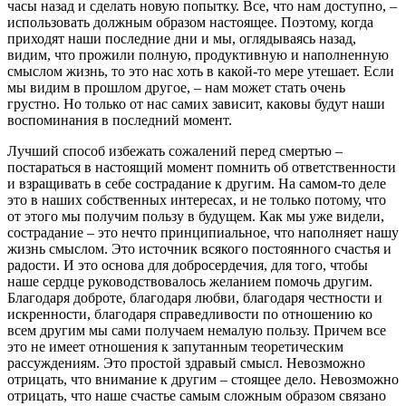
часы назад и сделать новую попытку. Все, что нам доступно, –
использовать должным образом настоящее. Поэтому, когда
приходят наши последние дни и мы, оглядываясь назад,
видим, что прожили полную, продуктивную и наполненную
смыслом жизнь, то это нас хоть в какой-то мере утешает. Если
мы видим в прошлом другое, – нам может стать очень
грустно. Но только от нас самих зависит, каковы будут наши
воспоминания в последний момент.
Лучший способ избежать сожалений перед смертью –
постараться в настоящий момент помнить об ответственности
и взращивать в себе сострадание к другим. На самом-то деле
это в наших собственных интересах, и не только потому, что
от этого мы получим пользу в будущем. Как мы уже видели,
сострадание – это нечто принципиальное, что наполняет нашу
жизнь смыслом. Это источник всякого постоянного счастья и
радости. И это основа для добросердечия, для того, чтобы
наше сердце руководствовалось желанием помочь другим.
Благодаря доброте, благодаря любви, благодаря честности и
искренности, благодаря справедливости по отношению ко
всем другим мы сами получаем немалую пользу. Причем все
это не имеет отношения к запутанным теоретическим
рассуждениям. Это простой здравый смысл. Невозможно
отрицать, что внимание к другим – стоящее дело. Невозможно
отрицать, что наше счастье самым сложным образом связано