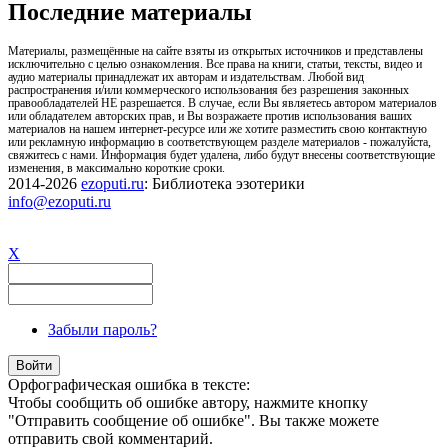
Последние материалы
Материалы, размещённые на сайте взяты из открытых источников и представлены
исключительно с целью ознакомления. Все права на книги, статьи, тексты, видео и
аудио материалы принадлежат их авторам и издательствам. Любой вид
распространения и/или коммерческого использования без разрешения законных
правообладателей НЕ разрешается. В случае, если Вы являетесь автором материалов
или обладателем авторских прав, и Вы возражаете против использования ваших
материалов на нашем интернет-ресурсе или же хотите разместить свою контактную
или рекламную информацию в соответствующем разделе материалов - пожалуйста,
свяжитесь с нами. Информация будет удалена, либо будут внесены соответствующие
изменения, в максимально короткие сроки.
2014-2026
ezoputi.ru
: Библиотека эзотерики
info@ezoputi.ru
X
Забыли пароль?
Орфографическая ошибка в тексте:
Чтобы сообщить об ошибке автору, нажмите кнопку
"Отправить сообщение об ошибке". Вы также можете
отправить свой комментарий.