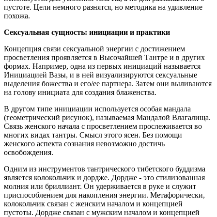
пустоте. Цели немного разнятся, но методика на удивление
похожа.
Сексуальная сущность: инициации и практики
Концепция связи сексуальной энергии с достижением
просветления проявляется в Высочайшей Тантре и в других
формах. Например, одна из первых инициаций называется
Инициацией Вазы, и в ней визуализируются сексуальные
выделения божества и его/ее партнера. Затем они выливаются
на голову инициата для создания блаженства.
В другом типе инициации используется особая мандала
(геометрический рисунок), называемая Мандалой Влагалища.
Связь женского начала с просветлением прослеживается во
многих видах тантры. Смысл этого ясен. Без помощи
женского аспекта сознания невозможно достичь
освобождения.
Одним из инструментов тантрического тибетского буддизма
является колокольчик и дордже. Дордже - это стилизованная
молния или бриллиант. Он удерживается в руке и служит
приспособлением для накопления энергии. Метафорически,
колокольчик связан с женским началом и концепцией
пустоты. Дордже связан с мужским началом и концепцией