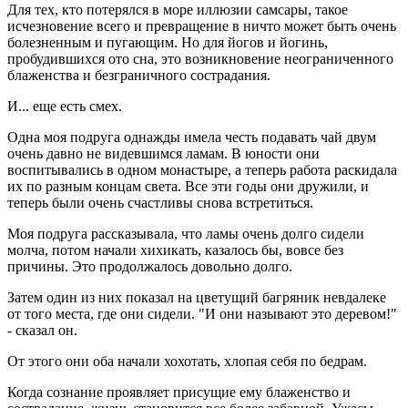
Для тех, кто потерялся в море иллюзии самсары, такое
исчезновение всего и превращение в ничто может быть очень
болезненным и пугающим. Но для йогов и йогинь,
пробудившихся ото сна, это возникновение неограниченного
блаженства и безграничного сострадания.
И... еще есть смех.
Одна моя подруга однажды имела честь подавать чай двум
очень давно не видевшимся ламам. В юности они
воспитывались в одном монастыре, а теперь работа раскидала
их по разным концам света. Все эти годы они дружили, и
теперь были очень счастливы снова встретиться.
Моя подруга рассказывала, что ламы очень долго сидели
молча, потом начали хихикать, казалось бы, вовсе без
причины. Это продолжалось довольно долго.
Затем один из них показал на цветущий багряник невдалеке
от того места, где они сидели. "И они называют это деревом!"
- сказал он.
От этого они оба начали хохотать, хлопая себя по бедрам.
Когда сознание проявляет присущие ему блаженство и