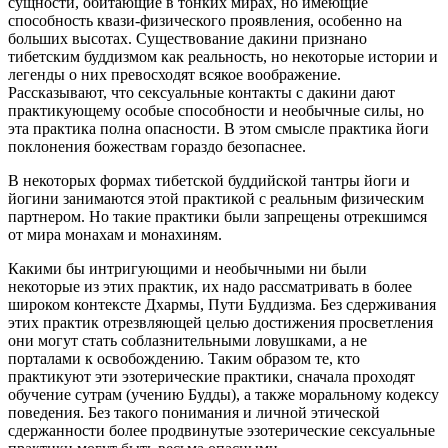
сущности, обитающие в тонких мирах, но имеющие
способность квази-физического проявления, особенно на
больших высотах. Существование дакини признано
тибетским буддизмом как реальность, но некоторые истории и
легенды о них превосходят всякое воображение.
Рассказывают, что сексуальные контакты с дакини дают
практикующему особые способности и необычные силы, но
эта практика полна опасности. В этом смысле практика йоги
поклонения божествам гораздо безопаснее.
В некоторых формах тибетской буддийской тантры йоги и
йогини занимаются этой практикой с реальным физическим
партнером. Но такие практики были запрещены отрекшимся
от мира монахам и монахиням.
Какими бы интригующими и необычными ни были
некоторые из этих практик, их надо рассматривать в более
широком контексте Дхармы, Пути Буддизма. Без сдерживания
этих практик отрезвляющей целью достижения просветления
они могут стать соблазнительными ловушками, а не
порталами к освобождению. Таким образом те, кто
практикуют эти эзотерические практики, сначала проходят
обучение сутрам (учению Будды), а также моральному кодексу
поведения. Без такого понимания и личной этической
сдержанности более продвинутые эзотерические сексуальные