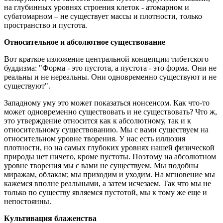
на глубинных уровнях строения клеток - атомарном и
субатомарном – не существует массы и плотности, только
пространство и пустота.
Относительное и абсолютное существование
Вот краткое изложение центральной концепции тибетского
буддизма: "Форма - это пустота, а пустота - это форма. Они не
реальны и не нереальны. Они одновременно существуют и не
существуют".
Западному уму это может показаться нонсенсом. Как что-то
может одновременно существовать и не существовать? Что ж,
это утверждение относится как к абсолютному, так и к
относительному существованию. Мы с вами существуем на
относительном уровне творения. У нас есть иллюзия
плотности, но на самых глубоких уровнях нашей физической
природы нет ничего, кроме пустоты. Поэтому на абсолютном
уровне творения мы с вами не существуем. Мы подобны
миражам, облакам; мы приходим и уходим. На мгновение мы
кажемся вполне реальными, а затем исчезаем. Так что мы не
только по существу являемся пустотой, мы к тому же еще и
непостоянны.
Культивация блаженства