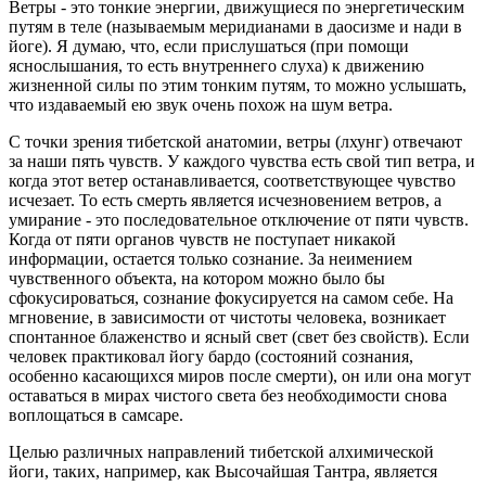
Ветры - это тонкие энергии, движущиеся по энергетическим
путям в теле (называемым меридианами в даосизме и нади в
йоге). Я думаю, что, если прислушаться (при помощи
яснослышания, то есть внутреннего слуха) к движению
жизненной силы по этим тонким путям, то можно услышать,
что издаваемый ею звук очень похож на шум ветра.
С точки зрения тибетской анатомии, ветры (лхунг) отвечают
за наши пять чувств. У каждого чувства есть свой тип ветра, и
когда этот ветер останавливается, соответствующее чувство
исчезает. То есть смерть является исчезновением ветров, а
умирание - это последовательное отключение от пяти чувств.
Когда от пяти органов чувств не поступает никакой
информации, остается только сознание. За неимением
чувственного объекта, на котором можно было бы
сфокусироваться, сознание фокусируется на самом себе. На
мгновение, в зависимости от чистоты человека, возникает
спонтанное блаженство и ясный свет (свет без свойств). Если
человек практиковал йогу бардо (состояний сознания,
особенно касающихся миров после смерти), он или она могут
оставаться в мирах чистого света без необходимости снова
воплощаться в самсаре.
Целью различных направлений тибетской алхимической
йоги, таких, например, как Высочайшая Тантра, является