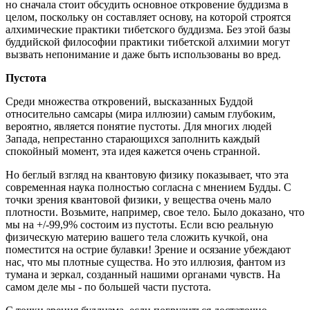
но сначала стоит обсудить основное откровение буддизма в
целом, поскольку он составляет основу, на которой строятся
алхимические практики тибетского буддизма. Без этой базы
буддийской философии практики тибетской алхимии могут
вызвать непонимание и даже быть использованы во вред.
Пустота
Среди множества откровений, высказанных Буддой
относительно самсары (мира иллюзии) самым глубоким,
вероятно, является понятие пустоты. Для многих людей
Запада, непрестанно старающихся заполнить каждый
спокойный момент, эта идея кажется очень странной.
Но беглый взгляд на квантовую физику показывает, что эта
современная наука полностью согласна с мнением Будды. С
точки зрения квантовой физики, у вещества очень мало
плотности. Возьмите, например, свое тело. Было доказано, что
мы на +/-99,9% состоим из пустоты. Если всю реальную
физическую материю вашего тела сложить кучкой, она
поместится на острие булавки! Зрение и осязание убеждают
нас, что мы плотные существа. Но это иллюзия, фантом из
тумана и зеркал, созданный нашими органами чувств. На
самом деле мы - по большей части пустота.