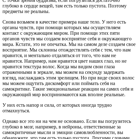
С точки зрения буддизма, если погрузиться достаточно
глубоко в сердце вещей, там есть только пустота. Поэтому
предметы не реальны.
Снова возьмем в качестве примера наше тело. У него есть
органы чувств, при помощи которых мы осуществляем
контакт с окружающим миром. При помощи этих пяти
органов чувств мы создаем восприятие себя и окружающего
мира. Кстати, это не опечатка. Мы на самом деле создаем свое
восприятие. Мы склонны отождествлять себя с тем, что нам
нравится, и ментально отдаляться от того, что нам не
нравится. Например, нам нравится цвет наших глаз, но не
нравится текстура волос. Когда мы видим свои глаза
отраженными в зеркале, мы можем на секунду задержать
взгляд, наслаждаясь этим зрелищем. Но при виде своих волос
мы можем ощутить дискомфорт или поймать себя на
самокритике. Такие эмоциональные реакции на самих себя и
окружающий мир воспринимаются как вполне реальные.
У них есть напор и сила, от которых иногда трудно
отмахнуться.
Однако все это ни на чем не основано. Если вы погрузитесь
глубоко в мозг, например, в нейроны, ответственные за
самокритичные мысли и эмоции самовлюбленности, вы
обнаружите, что там есть только пустота. Другими словами,