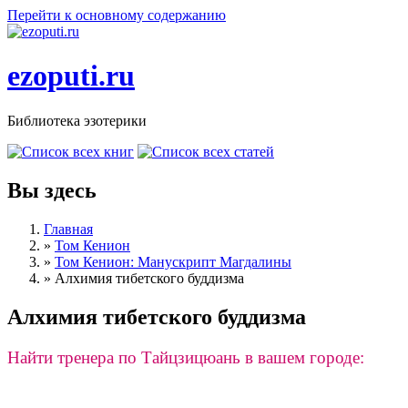
Перейти к основному содержанию
ezoputi.ru
Библиотека эзотерики
Вы здесь
Главная
»
Том Кенион
»
Том Кенион: Манускрипт Магдалины
»
Алхимия тибетского буддизма
Алхимия тибетского буддизма
Найти тренера по Тайцзицюань в вашем городе: