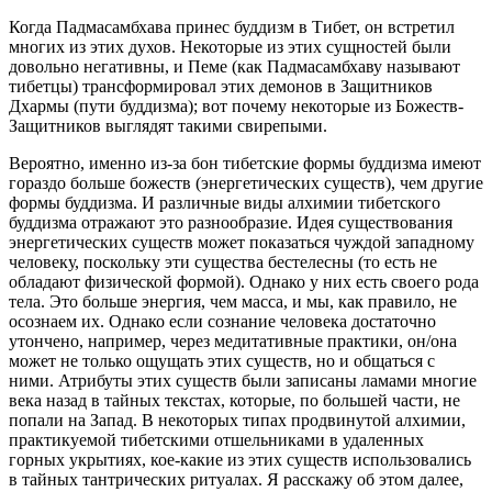
Когда Падмасамбхава принес буддизм в Тибет, он встретил
многих из этих духов. Некоторые из этих сущностей были
довольно негативны, и Пеме (как Падмасамбхаву называют
тибетцы) трансформировал этих демонов в Защитников
Дхармы (пути буддизма); вот почему некоторые из Божеств-
Защитников выглядят такими свирепыми.
Вероятно, именно из-за бон тибетские формы буддизма имеют
гораздо больше божеств (энергетических существ), чем другие
формы буддизма. И различные виды алхимии тибетского
буддизма отражают это разнообразие. Идея существования
энергетических существ может показаться чуждой западному
человеку, поскольку эти существа бестелесны (то есть не
обладают физической формой). Однако у них есть своего рода
тела. Это больше энергия, чем масса, и мы, как правило, не
осознаем их. Однако если сознание человека достаточно
утончено, например, через медитативные практики, он/она
может не только ощущать этих существ, но и общаться с
ними. Атрибуты этих существ были записаны ламами многие
века назад в тайных текстах, которые, по большей части, не
попали на Запад. В некоторых типах продвинутой алхимии,
практикуемой тибетскими отшельниками в удаленных
горных укрытиях, кое-какие из этих существ использовались
в тайных тантрических ритуалах. Я расскажу об этом далее,