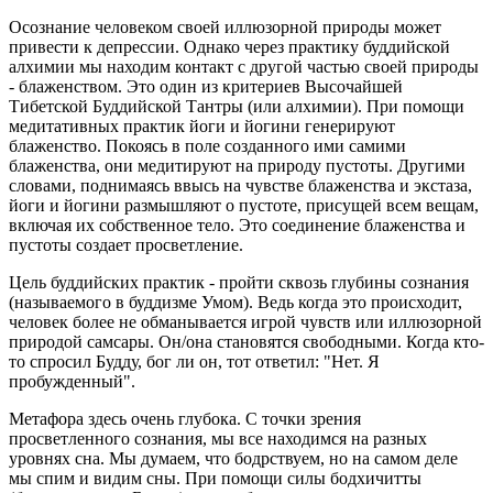
Осознание человеком своей иллюзорной природы может
привести к депрессии. Однако через практику буддийской
алхимии мы находим контакт с другой частью своей природы
- блаженством. Это один из критериев Высочайшей
Тибетской Буддийской Тантры (или алхимии). При помощи
медитативных практик йоги и йогини генерируют
блаженство. Покоясь в поле созданного ими самими
блаженства, они медитируют на природу пустоты. Другими
словами, поднимаясь ввысь на чувстве блаженства и экстаза,
йоги и йогини размышляют о пустоте, присущей всем вещам,
включая их собственное тело. Это соединение блаженства и
пустоты создает просветление.
Цель буддийских практик - пройти сквозь глубины сознания
(называемого в буддизме Умом). Ведь когда это происходит,
человек более не обманывается игрой чувств или иллюзорной
природой самсары. Он/она становятся свободными. Когда кто-
то спросил Будду, бог ли он, тот ответил: "Нет. Я
пробужденный".
Метафора здесь очень глубока. С точки зрения
просветленного сознания, мы все находимся на разных
уровнях сна. Мы думаем, что бодрствуем, но на самом деле
мы спим и видим сны. При помощи силы бодхичитты