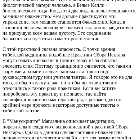
биологической матери человека, а Белые Капли -
биологического отца. Когда эти два вида капель смешиваются,
возникает блаженство. Чем дольше практикуется это
упражнение, тем мощнее становится блаженство. Когда в
сознании человека возникает блаженство, он/она медитирует
на присущую всем вещам пустоту. Это соединение
блаженства и пустоты создает простветление.
С этой практикой связана опасность. С точки зрения
тибетской медицины подобные Практики Сбора Нектара
могут создать дисбаланс в тонких телах из-за избытка
элемента огня. Поэтому традиционно считается, что такими
формами алхимии следует заниматься только под
руководством гуру или учителя тантры. Я говорю это не для
того, чтобы отпугнуть вас, но чтобы вы ответственно
относились к такого рода практикам. Если вы хотите
попробовать эту практику и не знаете, где найти
квалифицированного мастера тантры, я рекомендую по
крайней мере прочесть некоторые доступные тексты о
тибетской тантре.
В "Манускрипте" Магдалина описывает медитацию,
поразительно сходную с вышеописанной практикой Сбора
Нектара. Однако в данном случае состояние блаженства
используется для усиления тела Ка, а не для размышлений о