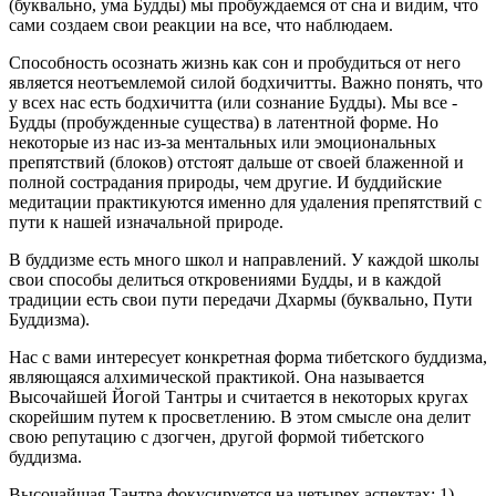
(буквально, ума Будды) мы пробуждаемся от сна и видим, что
сами создаем свои реакции на все, что наблюдаем.
Способность осознать жизнь как сон и пробудиться от него
является неотъемлемой силой бодхичитты. Важно понять, что
у всех нас есть бодхичитта (или сознание Будды). Мы все -
Будды (пробужденные существа) в латентной форме. Но
некоторые из нас из-за ментальных или эмоциональных
препятствий (блоков) отстоят дальше от своей блаженной и
полной сострадания природы, чем другие. И буддийские
медитации практикуются именно для удаления препятствий с
пути к нашей изначальной природе.
В буддизме есть много школ и направлений. У каждой школы
свои способы делиться откровениями Будды, и в каждой
традиции есть свои пути передачи Дхармы (буквально, Пути
Буддизма).
Нас с вами интересует конкретная форма тибетского буддизма,
являющаяся алхимической практикой. Она называется
Высочайшей Йогой Тантры и считается в некоторых кругах
скорейшим путем к просветлению. В этом смысле она делит
свою репутацию с дзогчен, другой формой тибетского
буддизма.
Высочайшая Тантра фокусируется на четырех аспектах: 1)