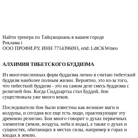
Найти тренера по Тайцзицюань в вашем городе
Реклама
i
ООО ПРОФИ.РУ, ИНН 7714396093, erid: LdtCKWmeo
АЛХИМИЯ ТИБЕТСКОГО БУДДИЗМА
Из многочисленных форм буддизма лично я считаю тибетский
буддизм наиболее полным жизни. Вероятно, это из-за того,
что тибесткий буддизм - это на самом деле смесь буддизма с
религией бон. Когда Сиддхартха стал Буддой, бон
существовала уже много веков.
Последователи бон были известны как великие маги и
колдуны, и сегодня все еще есть люди, практикующие эту
древнюю религию. Бон много говорит о духах первичных
элементов (земли, воздуха, неба и воды), а также о духах и
сущностях, обитающих в местах силы, например в горах и
входах в землю.