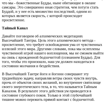
что мы - божественные Будды, ныне обитающие в океане
самсары. Это совершенно иная стратегия, чем потуги стать
Буддой, и у нее есть множество последствий, одним из
которых является скорость, с которой происходит
просветление.
Тайный Канал
Давайте поговорим об алхимических медитациях
Высочайшей Тантры. Цель этого алхимического метода -
просветление, что требует освобождения ума от чувственных
иллюзий этого мира. Другими словами, пока мы ослеплены
чувственной игрой нашего воплощения, мы не сможем выйти
на связь с врожденной бодхичиттой (сознанием Будды). Для
того, чтобы это произошло, наш ум должен находиться в
состоянии молчания и бездействия.
В Высочайшей Тантре йоги и йогини совершают эту
труднейшую задачу, направляя ветры своих чувств внутрь,
прочь от объектов своих желаний, во внутреннее святилище
своего энергетического тела, в то, что называется Тайным
Каналом. В результате этого действия ум приводится в
состояние глубокого покоя. Только в этой глубочайшей
тишине можно пережить прямой контакт с бодхичиттой.