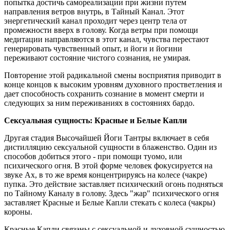
попытка достичь самореализации при жизни путем
направления ветров внутрь, в Тайный Канал. Этот
энергетический канал проходит через центр тела от
промежности вверх в голову. Когда ветры при помощи
медитации направляются в этот канал, чувства перестают
генерировать чувственный опыт, и йоги и йогини
переживают состояние чистого сознания, не умирая.
Повторение этой радикальной смены восприятия приводит в
конце концов к высоким уровням духовного простветления и
дает способность сохранить сознание в момент смерти и
следующих за ним переживаниях в состояниях бардо.
Сексуальная сущность: Красные и Белые Капли
Другая стадия Высочайшей Йоги Тантры включает в себя
дистилляцию сексуальной сущности в блаженство. Один из
способов добиться этого - при помощи туомо, или
психического огня. В этой форме человек фокусируется на
звуке Ах, в то же время концентрируясь на колесе (чакре)
пупка. Это действие заставляет психический огонь подняться
по Тайному Каналу в голову. Здесь "жар" психического огня
заставляет Красные и Белые Капли стекать с колеса (чакры)
короны.
Красные Капли связаны с сексуальной и духовной сущностью