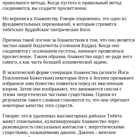
правильного метода. Когда пустота и правильный метод
соединяются, вы создаете просветление.
Но вернемся к блаженству. Говоря откровенно, это одно из
фундаментальных переживаний, к которым стремятся
тибетские буддийские тантрические йоги.
Причина такой погони за блаженством в том, что оно является
частью нашей бодхичитты (сознания Будды). Когда оно
соединяется с осознанием пустоты, начинает проявляться
просветление. Таким образом, блаженство ищут не ради него
самого, а как часть большей алхимической задачи.
В экзотической форме генерации блаженства (аспекте Йоги
Поклонения Божествам) некоторые йоги и йогини призывают
избранное ими божество появиться перед их мысленным
взором. Затем они воображают, что занимаются сексом с
этими энергетически чистыми существами. Одним из
результатов такого слияния становится то, что они обретают
некоторые качества этих существ.
Говорят, что в удаленных высокогорных районах Тибета
живут отшельники, культивирующие блаженство через
разновидность сексуальных контактов с энергетическими
существами, называемыми дакини. Дакини - женские