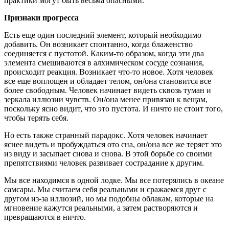
практики могут быть весьма опасными.
Признаки прогресса
Есть еще один последний элемент, который необходимо
добавить. Он возникает спонтанно, когда блаженство
соединяется с пустотой. Каким-то образом, когда эти два
элемента смешиваются в алхимическом сосуде сознания,
происходит реакция. Возникает что-то новое. Хотя человек
все еще воплощен и обладает телом, он/она становится все
более свободным. Человек начинает видеть сквозь туман и
зеркала иллюзии чувств. Он/она менее привязан к вещам,
поскольку ясно видит, что это пустота. И ничто не стоит того,
чтобы терять себя.
Но есть также странный парадокс. Хотя человек начинает
яснее видеть и пробуждаться ото сна, он/она все же теряет это
из виду и засыпает снова и снова. В этой борьбе со своими
препятствиями человек развивает сострадание к другим.
Мы все находимся в одной лодке. Мы все потерялись в океане
самсары. Мы считаем себя реальными и сражаемся друг с
другом из-за иллюзий, но мы подобны облакам, которые на
мгновение кажутся реальными, а затем растворяются и
превращаются в ничто.