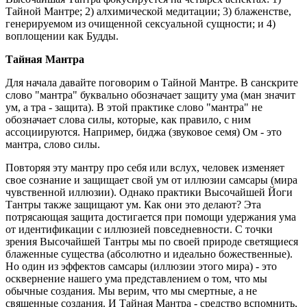
Тайной Мантре; 2) алхимической медитации; 3) блаженстве,
генерируемом из очищенной сексуальной сущности; и 4)
воплощении как Будды.
Тайная Мантра
Для начала давайте поговорим о Тайной Мантре. В санскрите
слово "мантра" буквально обозначает защиту ума (ман значит
ум, а тра - защита). В этой практике слово "мантра" не
обозначает слова силы, которые, как правило, с ним
ассоциируются. Например, биджа (звуковое семя) Ом - это
мантра, слово силы.
Повторяя эту мантру про себя или вслух, человек изменяет
свое сознание и защищает свой ум от иллюзии самсары (мира
чувственной иллюзии). Однако практики Высочайшей Йоги
Тантры также защищают ум. Как они это делают? Эта
потрясающая защита достигается при помощи удержания ума
от идентификации с иллюзией повседневности. С точки
зрения Высочайшей Тантры мы по своей природе светящиеся
блаженные существа (абсолютно и идеально божественные).
Но один из эффектов самсары (иллюзии этого мира) - это
осквернение нашего ума представлением о том, что мы
обычные создания. Мы верим, что мы смертные, а не
священные создания. И Тайная Мантра - средство вспомнить,