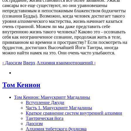
сострадание, жизнь становится все более забавной. Ужасы
самсары все еще существуют, но они уравновешены
непредставимым и непостижимым блаженством бодхичитты
(сознания Будды). Возможно, когда человек достигает такого
уровня алхимического мастерства, жизнь начинает казаться
очень странной. Можем ли мы даже представить себе
внутреннюю жизнь такого человека? Каково это - осознавать
себя как неограниченное сознание, продолжая жить в теле,
привязанном ко времени и пространству? Если посмотреть на
буддистов, достигших Высочайшей Йоги Тантры, иногда
можно найти намек на это. Они очень часто улыбаются.
‹ Даосизм
Вверх
Алхимия взаимоотношений ›
Том Кенион
Том Кенион: Манускрипт Магдалины
Вступление Джуди
Часть 1. Манускрипт Магдалины
Краткое сравнение систем внутренней алхимии
Тантрическая йога
Даосизм
Алхимия тибетского буддизма