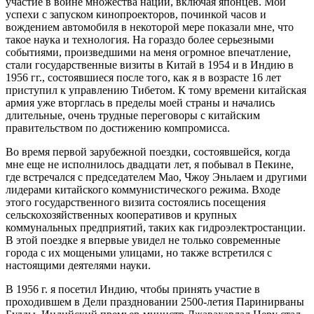
участие в войне множества наций, включая японцев. Мои
успехи с запуском кинопроекторов, починкой часов и
вождением автомобиля в некоторой мере показали мне, что
такое наука и технология. На гораздо более серьезными
событиями, произведшими на меня огромное впечатление,
стали государственные визиты в Китай в 1954 и в Индию в
1956 гг., состоявшиеся после того, как я в возрасте 16 лет
приступил к управлению Тибетом. К тому времени китайская
армия уже вторглась в пределы моей страны и начались
длительные, очень трудные переговоры с китайским
правительством по достижению компромисса.
Во время первой зарубежной поездки, состоявшейся, когда
мне еще не исполнилось двадцати лет, я побывал в Пекине,
где встречался с председателем Мао, Чжоу Эньлаем и другими
лидерами китайского коммунистического режима. Входе
этого государственного визита состоялись посещения
сельскохозяйственных кооперативов и крупных
коммунальных предприятий, таких как гидроэлектростанции.
В этой поездке я впервые увидел не только современные
города с их мощеными улицами, но также встретился с
настоящими деятелями науки.
В 1956 г. я посетил Индию, чтобы принять участие в
проходившем в Дели праздновании 2500-летия Паринирваны