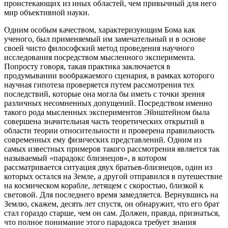
проистекающих из иных областей, чем привычный для него
мир объективной науки.
Одним особым качеством, характеризующим Бома как
ученого, был применяемый им замечательный и в основе
своей чисто философский метод проведения научного
исследования посредством мысленного эксперимента.
Попросту говоря, такая практика заключается в
продумывании воображаемого сценария, в рамках которого
научная гипотеза проверяется путем рассмотрения тех
последствий, которые она могла бы иметь с точки зрения
различных несомненных допущений. Посредством именно
такого рода мысленных экспериментов Эйнштейном была
совершена значительная часть теоретических открытий в
области теории относительности и проверена правильность
современных ему физических представлений. Одним из
самых известных примеров такого рассмотрения является так
называемый «парадокс близнецов», в котором
рассматривается ситуация двух братьев-близнецов, один из
которых остался на Земле, а другой отправился в путешествие
на космическом корабле, летящем с скоростью, близкой к
световой. Для последнего время замедляется. Вернувшись на
Землю, скажем, десять лет спустя, он обнаружит, что его брат
стал гораздо старше, чем он сам. Должен, правда, признаться,
что полное понимание этого парадокса требует знания