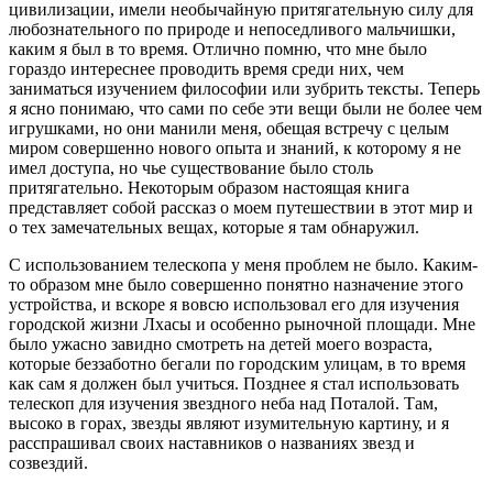
цивилизации, имели необычайную притягательную силу для
любознательного по природе и непоседливого мальчишки,
каким я был в то время. Отлично помню, что мне было
гораздо интереснее проводить время среди них, чем
заниматься изучением философии или зубрить тексты. Теперь
я ясно понимаю, что сами по себе эти вещи были не более чем
игрушками, но они манили меня, обещая встречу с целым
миром совершенно нового опыта и знаний, к которому я не
имел доступа, но чье существование было столь
притягательно. Некоторым образом настоящая книга
представляет собой рассказ о моем путешествии в этот мир и
о тех замечательных вещах, которые я там обнаружил.
С использованием телескопа у меня проблем не было. Каким-
то образом мне было совершенно понятно назначение этого
устройства, и вскоре я вовсю использовал его для изучения
городской жизни Лхасы и особенно рыночной площади. Мне
было ужасно завидно смотреть на детей моего возраста,
которые беззаботно бегали по городским улицам, в то время
как сам я должен был учиться. Позднее я стал использовать
телескоп для изучения звездного неба над Поталой. Там,
высоко в горах, звезды являют изумительную картину, и я
расспрашивал своих наставников о названиях звезд и
созвездий.