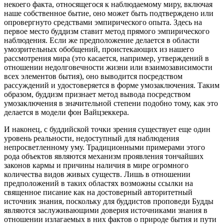
некоего факта, относящегося к наблюдаемому миру, включая
наше собственное бытие, оно может быть подтверждено или
опровергнуто средствами эмпирического опыта. Здесь на
первое место буддизм ставит метод прямого эмпирического
наблюдения. Если же предположение делается в области
умозрительных обобщений, проистекающих из нашего
рассмотрения мира (это касается, например, утверждений в
отношении недолговечности жизни или взаимозависимости
всех элементов бытия), оно выводится посредством
рассуждений и удостоверяется в форме умозаключения. Таким
образом, буддизм признает метод вывода посредством
умозаключения в значительной степени подобно тому, как это
делается в модели фон Вайцзеккера.
И наконец, с буддийской точки зрения существует еще один
уровень реальности, недоступный для наблюдения
непросветленному уму. Традиционными примерами этого
рода объектов являются механизм проявления тончайших
законов кармы и причины наличия в мире огромного
количества видов живых существ. Лишь в отношении
предположений в таких областях возможны ссылки на
священное писание как на достоверный авторитетный
источник знания, поскольку для буддистов проповеди Будды
являются заслуживающими доверия источниками знания в
отношении излагаемых в них фактов о природе бытия и пути