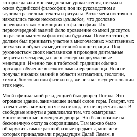
которые давали мне ежедневные уроки чтения, письма и
основ буддийской философии; под их руководством я
заучивал различные тексты и ритуалы. Возле меня постоянно
находились также несколько
ценшабов,
что дословно
переводится как «помощник по философии». Их
первоочередной задачей было проведение со мной диспутов
по различным темам философии буддизма. Помимо этого, я
должен был принимать участие в многочасовых молитвенных
ритуалах и обучаться медитативной концентрации. Под
руководством своих наставников я проводил длительные
ретриты и четырежды в день совершал двухчасовые
медитации. Именно так в тибетской традиции обычно
проходит обучение высокого ламы-перерожденца. Но я не
получал никаких знаний в области математики, геологии,
химии, биологии или физики и даже не знал о существовании
этих наук.
Моей официальной резиденцией был дворец Потала. Это
огромное здание, занимающее целый склон горы. Говорят, что
в нем тысяча комнат, но я сам никогда их не пересчитывал. В
свободные минуты я развлекался тем, что осматривал
многочисленные помещения дворца. Это было похоже на
бесконечную охоту за сокровищами. Там можно было
обнаружить самые разнообразные предметы, многие из
которых принадлежали предыдущим Далай Ламам, в