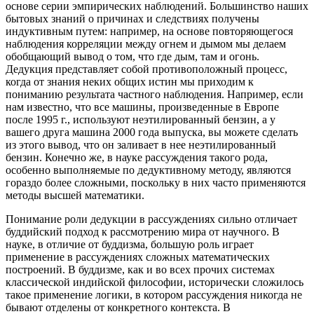
основе серии эмпирических наблюдений. Большинство наших
бытовых знаний о причинах и следствиях получены
индуктивным путем: например, на основе повторяющегося
наблюдения корреляции между огнем и дымом мы делаем
обобщающий вывод о том, что где дым, там и огонь.
Дедукция представляет собой противоположный процесс,
когда от знания неких общих истин мы приходим к
пониманию результата частного наблюдения. Например, если
нам известно, что все машины, произведенные в Европе
после 1995 г., используют неэтилированный бензин, а у
вашего друга машина 2000 года выпуска, вы можете сделать
из этого вывод, что он заливает в нее неэтилированный
бензин. Конечно же, в науке рассуждения такого рода,
особенно выполняемые по дедуктивному методу, являются
гораздо более сложными, поскольку в них часто применяются
методы высшей математики.
Понимание роли дедукции в рассуждениях сильно отличает
буддийский подход к рассмотрению мира от научного. В
науке, в отличие от буддизма, большую роль играет
применение в рассуждениях сложных математических
построений. В буддизме, как и во всех прочих системах
классической индийской философии, исторически сложилось
такое применение логики, в котором рассуждения никогда не
бывают отделены от конкретного контекста. В