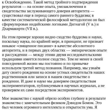
к Освобождению. Такой метод тройного подтверждения
результатов — на основе опыта, умозаключения и
свидетельства заслуживающего доверия авторитета —
существовал еще в период самого раннего буддизма; в
качестве систематической философской методологии он был
сформулирован индийскими логиками Дигнагой (V в.) и
Дхармакирти (VII в.).
На этом примере хорошо видно сходство буддизма и науки,
поскольку наука, по крайней мере, в принципе, не признает
никакое «священное писание» в качестве абсолютного
авторитета, и в первых двух областях — эмпирическом опыте
и рассуждении — между этими двумя исследовательскими
традициями имеется полное сходство. Тем не менее в своей
повседневной жизни мы постоянно и по привычке
используем третий метод познания. Например, мы узнаём
дату своего рождения на основе устных свидетельств наших
родственников или записи в нашем свидетельстве о
рождении. И даже в науке мы доверяем свидетельствам
экспериментаторов, публикуемым в научных журналах, а не
проверяем их сами посредством экспериментов.
Мое знакомство с наукой обрело особую глубину в результате
знакомства с замечательным физиком Дэвидом Бомом. Это
был человек огромного интеллекта и открытости ума. Я