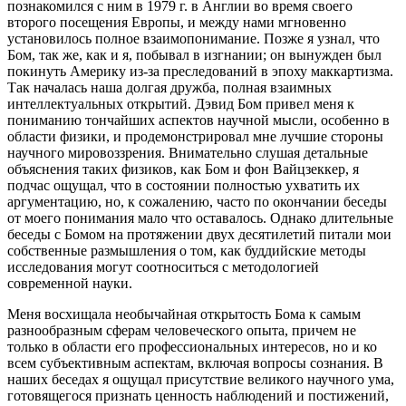
познакомился с ним в 1979 г. в Англии во время своего
второго посещения Европы, и между нами мгновенно
установилось полное взаимопонимание. Позже я узнал, что
Бом, так же, как и я, побывал в изгнании; он вынужден был
покинуть Америку из-за преследований в эпоху маккартизма.
Так началась наша долгая дружба, полная взаимных
интеллектуальных открытий. Дэвид Бом привел меня к
пониманию тончайших аспектов научной мысли, особенно в
области физики, и продемонстрировал мне лучшие стороны
научного мировоззрения. Внимательно слушая детальные
объяснения таких физиков, как Бом и фон Вайцзеккер, я
подчас ощущал, что в состоянии полностью ухватить их
аргументацию, но, к сожалению, часто по окончании беседы
от моего понимания мало что оставалось. Однако длительные
беседы с Бомом на протяжении двух десятилетий питали мои
собственные размышления о том, как буддийские методы
исследования могут соотноситься с методологией
современной науки.
Меня восхищала необычайная открытость Бома к самым
разнообразным сферам человеческого опыта, причем не
только в области его профессиональных интересов, но и ко
всем субъективным аспектам, включая вопросы сознания. В
наших беседах я ощущал присутствие великого научного ума,
готовящегося признать ценность наблюдений и постижений,