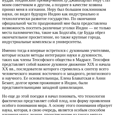
Будды. Индийский премьер-министр Джавахарлал Неру стал
моим советчиком и другом, а позднее в качестве хозяина
принял меня в изгнании. Неру был большим поклонником
науки, он видел будущую Индию как индустриально и
технологически развитое государство. По окончании
официальной части празднований мне была предоставлена
возможность посетить различные уголки Индии — не только
места паломничества, такие как Бодхгайя, где Будда обрел
окончательное просветление, но также крупные города,
индустриальные комплексы и университеты.
Именно тогда я впервые встретился с духовными учителями,
которые искали методы интеграции науки и духовности,
таких как члены Теософского общества в Мадрасе. Теософия
представляет собой важное духовное движение XIX и начала
XX вв., последователи которого стремились к синтезу всего
человеческого знания: восточного и западного, религиозного
и научного. Ее основательницы, Елена Блаватская и Анни
Безант, долгое время прожившие в Индии, были
представительницами западной цивилизации.
Но еще до этой поездки я начал понимать, что технология
фактически представляет собой плод, или форму проявления
особого понимания мира. А основу этого понимания образует
наука, которая, в свою очередь, является особым способом
изучения мира; знание, проистекающее из такого метода