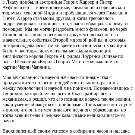
в Лхасу прибыли австрийцы Генрих Харрер и Питер
Ауфшнайтер — военнопленные, сбежавшие из британской
тюрьмы в северной Индии и пробравшиеся через Гималаи в
Тибет. Харрер стал моим другом, и когда требовалось
подрегулировать кинопроектор, я часто обращался к нему за
помощью. Мы не могли раздобыть много фильмов, но через
Индию до нас дошло несколько документальных лент о
значительных событиях Второй мировой войны, в которых
история подавалась с точки зрения союзнической коалиции.
Были у нас также документальные кадры коронации
английского короля Георга VI, фильм Лоуренса Оливье по
пьесе Шекспира «Король Генрих V» и несколько немых
картин Чарли Чаплина.
Моя зачарованность наукой началась со знакомства с
продуктами технологии, и в действительности разницы
между технологией и наукой я не понимал. Познакомившись с
Генрихом, который лучше всех в Лхасе разбирался в
механизмах, я решил, что его познания в науке так же велики,
как и умение обращаться с приборами. Лишь много лет спустя
я понял, что он не имел никакого научного образования, но
тогда всякий белый человек казался мне великим знатоком
науки.
Вдохновленный своим успехом в собирании часов и наладке