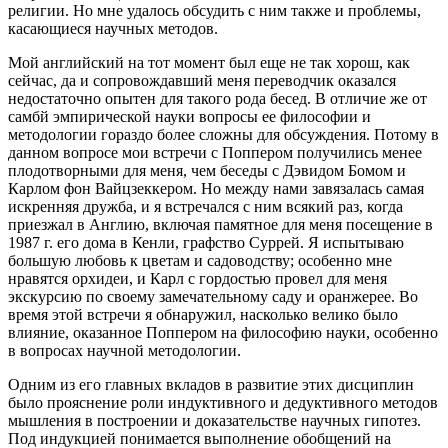
религии. Но мне удалось обсудить с ним также и проблемы,
касающиеся научных методов.
Мой английский на тот момент был еще не так хорош, как
сейчас, да и сопровождавший меня переводчик оказался
недостаточно опытен для такого рода бесед. В отличие же от
самбй эмпирической науки вопросы ее философии и
методологии гораздо более сложны для обсуждения. Потому в
данном вопросе мои встречи с Поппером получились менее
плодотворными для меня, чем беседы с Дэвидом Бомом и
Карлом фон Вайцзеккером. Но между нами завязалась самая
искренняя дружба, и я встречался с ним всякий раз, когда
приезжал в Англию, включая памятное для меня посещение в
1987 г. его дома в Кенли, графство Суррей. Я испытываю
большую любовь к цветам и садоводству; особенно мне
нравятся орхидеи, и Карл с гордостью провел для меня
экскурсию по своему замечательному саду и оранжерее. Во
время этой встречи я обнаружил, насколько велико было
влияние, оказанное Поппером на философию науки, особенно
в вопросах научной методологии.
Одним из его главных вкладов в развитие этих дисциплин
было прояснение роли индуктивного и дедуктивного методов
мышления в построении и доказательстве научных гипотез.
Под индукцией понимается выполнение обобщений на