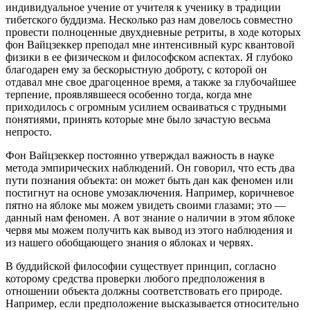
индивидуальное учение от учителя к ученику в традиции
тибетского буддизма. Несколько раз нам довелось совместно
провести полноценные двухдневные ретриты, в ходе которых
фон Вайцзеккер преподал мне интенсивный курс квантовой
физики в ее физическом и философском аспектах. Я глубоко
благодарен ему за бескорыстную доброту, с которой он
отдавал мне свое драгоценное время, а также за глубочайшее
терпение, проявлявшееся особенно тогда, когда мне
приходилось с огромным усилием осваиваться с трудными
понятиями, принять которые мне было зачастую весьма
непросто.
Фон Вайцзеккер постоянно утверждал важность в науке
метода эмпирических наблюдений. Он говорил, что есть два
пути познания объекта: он может быть дан как феномен или
постигнут на основе умозаключения. Например, коричневое
пятно на яблоке мы можем увидеть своими глазами; это —
данный нам феномен. А вот знание о наличии в этом яблоке
червя мы можем получить как вывод из этого наблюдения и
из нашего обобщающего знания о яблоках и червях.
В буддийской философии существует принцип, согласно
которому средства проверки любого предположения в
отношении объекта должны соответствовать его природе.
Например, если предположение высказывается относительно