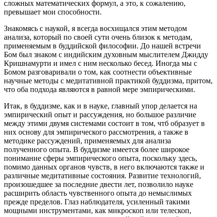
сложных математических формул, а это, к сожалению,
превышает мои способности.
Знакомясь с наукой, я всегда восхищался этим методом
анализа, который по своей сути очень близок к методам,
применяемым в буддийской философии. До нашей встречи
Бом был знаком с индийским духовным мыслителем Джидду
Кришнамурти и имел с ним несколько бесед. Иногда мы с
Бомом разговаривали о том, как соотнести объективные
научные методы с медитативной практикой буддизма, притом,
что оба подхода являются в равной мере эмпирическими.
Итак, в буддизме, как и в науке, главный упор делается на
эмпирический опыт и рассуждения, но большое различие
между этими двумя системами состоит в том, чтб образует в
них основу для эмпирического рассмотрения, а также в
методике рассуждений, применяемых для анализа
полученного опыта. В буддизме имеется более широкое
понимание сферы эмпирического опыта, поскольку здесь,
помимо данных органов чувств, в него включаются также и
различные медитативные состояния. Развитие технологий,
произошедшее за последние двести лет, позволило науке
расширить область чувственного опыта до немыслимых
прежде пределов. Глаз наблюдателя, усиленный такими
мощными инструментами, как микроскоп или телескоп,