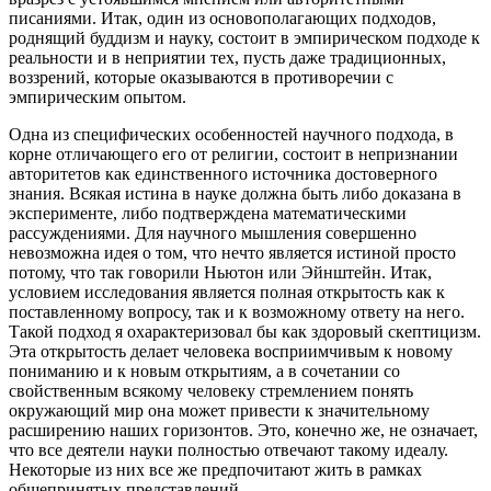
писаниями. Итак, один из основополагающих подходов,
роднящий буддизм и науку, состоит в эмпирическом подходе к
реальности и в неприятии тех, пусть даже традиционных,
воззрений, которые оказываются в противоречии с
эмпирическим опытом.
Одна из специфических особенностей научного подхода, в
корне отличающего его от религии, состоит в непризнании
авторитетов как единственного источника достоверного
знания. Всякая истина в науке должна быть либо доказана в
эксперименте, либо подтверждена математическими
рассуждениями. Для научного мышления совершенно
невозможна идея о том, что нечто является истиной просто
потому, что так говорили Ньютон или Эйнштейн. Итак,
условием исследования является полная открытость как к
поставленному вопросу, так и к возможному ответу на него.
Такой подход я охарактеризовал бы как здоровый скептицизм.
Эта открытость делает человека восприимчивым к новому
пониманию и к новым открытиям, а в сочетании со
свойственным всякому человеку стремлением понять
окружающий мир она может привести к значительному
расширению наших горизонтов. Это, конечно же, не означает,
что все деятели науки полностью отвечают такому идеалу.
Некоторые из них все же предпочитают жить в рамках
общепринятых представлений.