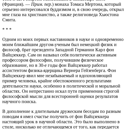
(Франция). —
Прим. пер.
) монаха Томаса Мертона, который
серьезно интересовался буддизмом и, в свою очередь, открыл
мне глаза на христианство, а также религиоведа Хьюстона
Смита.
* * *
Одним из моих первых наставников в науке и одновременно
моим ближайшим другом-ученым был немецкий физик и
философ, брат президента Западной Германии Карл фон
Вайцзеккер. Сам он называл себя политически активным
профессором философии, получившим физическое
образование, но в 30-е годы фон Вайцзеккер работал
ассистентом физика-ядерщика Вернера Гейзенберга. Фон
Вайцзеккер явил мне незабываемый и вдохновляющий
пример человека, крайне обеспокоенного результатами
деятельности науки, особенно в политической и моральной
областях. Он непрестанно искал пути применения строгой
философской мысли для всесторонней оценки результатов
научного поиска.
В дополнение к длительным дружеским беседам по разным
поводам я имел счастье получить от фон Вайцзеккера
настоящий урок в научной области. Это было выполнено в
стиле, нисколько не отличающемся от того, как передается