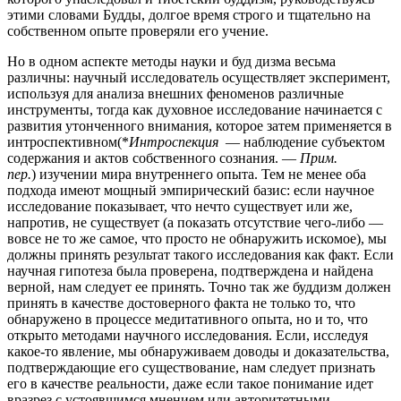
этими словами Будды, долгое время строго и тщательно на
собственном опыте проверяли его учение.
Но в одном аспекте методы науки и буд дизма весьма
различны: научный исследователь осуществляет эксперимент,
используя для анализа внешних феноменов различные
инструменты, тогда как духовное исследование начинается с
развития утонченного внимания, которое затем применяется в
интроспективном(*
Интроспекция
— наблюдение субъектом
содержания и актов собственного сознания. —
Прим.
пер.
) изучении мира внутреннего опыта. Тем не менее оба
подхода имеют мощный эмпирический базис: если научное
исследование показывает, что нечто существует или же,
напротив, не существует (а показать отсутствие чего-либо —
вовсе не то же самое, что просто не обнаружить искомое), мы
должны принять результат такого исследования как факт. Если
научная гипотеза была проверена, подтверждена и найдена
верной, нам следует ее принять. Точно так же буддизм должен
принять в качестве достоверного факта не только то, что
обнаружено в процессе медитативного опыта, но и то, что
открыто методами научного исследования. Если, исследуя
какое-то явление, мы обнаруживаем доводы и доказательства,
подтверждающие его существование, нам следует признать
его в качестве реальности, даже если такое понимание идет
вразрез с устоявшимся мнением или авторитетными