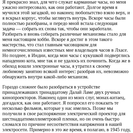
Я прекрасно знал, для чего служат карманные часы, но меня
ужасно интересовало, как они работают. Долгое время я
мучился этой загадкой, но наконец любопытство взяло верх, и
я вскрыл корпус, чтобы заглянуть внутрь. Вскоре часы были
полностью разобраны, и передо мной встала следующая
задача — собрать их снова так, чтобы они заработали.
Разбирать и вновь собирать различные механизмы стало для
меня настоящим хобби. Вскоре я достиг в этом такого
мастерства, что стал главным часовщиком для
немногочисленных известных мне владельцев часов в Лхасе.
Но позднее, в Индии, когда мои часы с кукушкой подверглись
нападению кота, мне так и не удалось их починить. Когда же в
обиход вошли электронные часы, я утратил к своему
любимому занятию всякий интерес: разобрав их, невозможно
обнаружить внутри какой-либо механизм.
Гораздо сложнее было разобраться в устройстве
принадлежавших тринадцатому Далай Ламе двух ручных
кинопроекторов. Наконец один из моих слуг, монах-китаец,
догадался, как они работают. Я попросил его показать те
несколько фильмов, которые у нас имелись. Позже мы
получили в свое распоряжение электрический проектор для
шестнадцатимиллиметровой пленки, но он очень быстро
сломался по причине несоответствия напряжения в нашей
электросети. Примерно в это же время, я полагаю, в 1945 году,