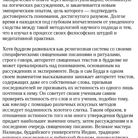
на логических рассуждениях, и заканчивается новым
эмпирическим опытом, цель которого — подтвердить
достоверность понимания, достигнутого разумом. Долгое
время я находился под глубоким впечатлением от увиденного
сходства между такой методологией научного подхода и тем,
что я изучал в процессе своих философских штудий и
медитативной практики.
Хотя буддизм развивался как религиозная система со своими
специфическими священными писаниями и ритуалами,
строго говоря, авторитет священных текстов в буддизме не
может превалировать над пониманием, основанным на
рассуждениях и эксперименте. Ведь и сам Будда в одном
своем знаменитом высказывании занижает авторитет текстов,
содержащих даже его собственные слова, призывая
последователей не признавать их истинность из одного лишь
почтения к нему. Он советует своим ученикам самим
проверять истинность его слов и его учения, подобно тому,
как ювелир с помощью различных искусных методов
исследует подлинность золотого слитка. Таким образом, в
отношении истинности того или иного утверждения буддизм
придает наибольшее значение опыту, затем рассуждениям и в
последнюю очередь священному писанию. Великие мастера
Наланды, буддийского университета Индии, традицию
которого унаследовал и тибетский буддизм, руководствуясь