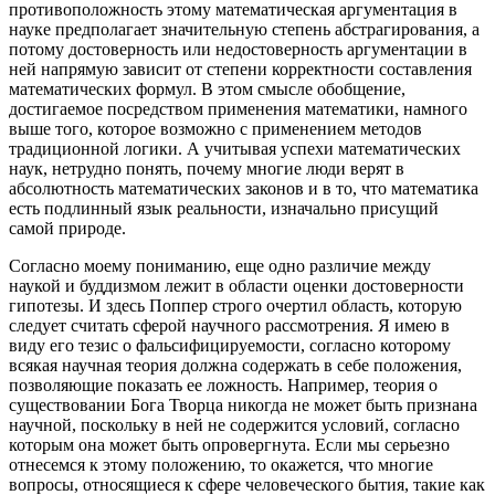
противоположность этому математическая аргументация в
науке предполагает значительную степень абстрагирования, а
потому достоверность или недостоверность аргументации в
ней напрямую зависит от степени корректности составления
математических формул. В этом смысле обобщение,
достигаемое посредством применения математики, намного
выше того, которое возможно с применением методов
традиционной логики. А учитывая успехи математических
наук, нетрудно понять, почему многие люди верят в
абсолютность математических законов и в то, что математика
есть подлинный язык реальности, изначально присущий
самой природе.
Согласно моему пониманию, еще одно различие между
наукой и буддизмом лежит в области оценки достоверности
гипотезы. И здесь Поппер строго очертил область, которую
следует считать сферой научного рассмотрения. Я имею в
виду его тезис о фальсифицируемости, согласно которому
всякая научная теория должна содержать в себе положения,
позволяющие показать ее ложность. Например, теория о
существовании Бога Творца никогда не может быть признана
научной, поскольку в ней не содержится условий, согласно
которым она может быть опровергнута. Если мы серьезно
отнесемся к этому положению, то окажется, что многие
вопросы, относящиеся к сфере человеческого бытия, такие как