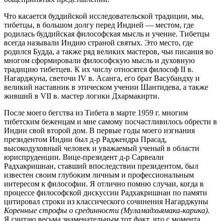
Что касается буддийской исследовательской традиции, мы,
тибетцы, в большом долгу перед Индией — местом, где
родилась буддийская философская мысль и учение. Тибетцы
всегда называли Индию страной святых. Это место, где
родился Будда, а также ряд великих мастеров, чьи писания во
многом сформировали философскую мысль и духовную
традицию тибетцев. К их числу относятся философ II в.
Нагарджуна, светочи IV в. Асанга, его брат Васубандху и
великий наставник в этическом учении Шантидева, а также
живший в VII в. мастер логики Дхармакирти.
После моего бегства из Тибета в марте 1959 г. многим
тибетским беженцам и мне самому посчастливилось обрести в
Индии свой второй дом. В первые годы моего изгнания
президентом Индии был д-р Раджендра Прасад,
высокодуховный человек и уважаемый ученый в области
юриспруденции. Вице-президент д-р Сарвеали
Радхакришнан, ставший впоследствии президентом, был
известен своим глубоким личным и профессиональным
интересом к философии. Я отлично помню случаи, когда в
процессе философской дискуссии Радхакришнан по памяти
цитировал строки из классического сочинения Нагарджуны
Коренные строфы о срединности (Муламадхьямака-карика).
Я считаю весьма знаменательным тот факт, что с момента