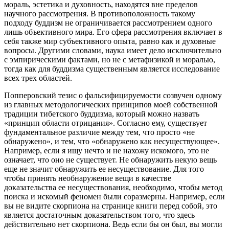
мораль, эстетика и духовность, находятся вне пределов
научного рассмотрения. В противоположность такому
подходу буддизм не ограничивается рассмотрением одного
лишь объективного мира. Его сфера рассмотрения включает в
себя также мир субъективного опыта, равно как и духовные
вопросы. Другими словами, наука имеет дело исключительно
с эмпирическими фактами, но не с метафизикой и моралью,
тогда как для буддизма существенным является исследование
всех трех областей.
Попперовский тезис о фальсифицируемости созвучен одному
из главных методологических принципов моей собственной
традиции тибетского буддизма, который можно назвать
«принцип области отрицания». Согласно ему, существует
фундаментальное различие между тем, что просто «не
обнаружено», и тем, что «обнаружено как несуществующее».
Например, если я ищу нечто и не нахожу искомого, это не
означает, что оно не существует. Не обнаружить некую вещь
еще не значит обнаружить ее несуществование. Для того
чтобы принять необнаружение вещи в качестве
доказательства ее несуществования, необходимо, чтобы метод
поиска и искомый феномен были соразмерны. Например, если
вы не видите скорпиона на странице книги перед собой, это
является достаточным доказательством того, что здесь
действительно нет скорпиона. Ведь если бы он был, вы могли