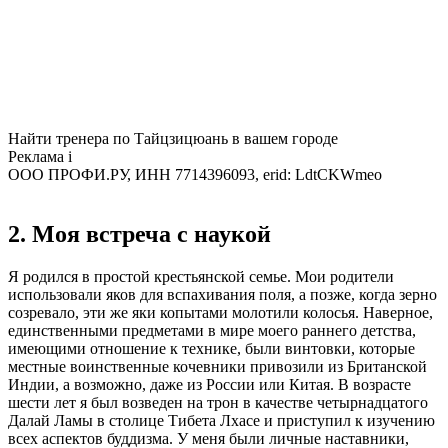
Найти тренера по Тайцзицюань в вашем городе
Реклама
i
ООО ПРОФИ.РУ, ИНН 7714396093, erid: LdtCKWmeo
2. Моя встреча с наукой
Я родился в простой крестьянской семье. Мои родители
использовали яков для вспахивания поля, а позже, когда зерно
созревало, эти же яки копытами молотили колосья. Наверное,
единственными предметами в мире моего раннего детства,
имеющими отношение к технике, были винтовки, которые
местные воинственные кочевники привозили из Британской
Индии, а возможно, даже из России или Китая. В возрасте
шести лет я был возведен на трон в качестве четырнадцатого
Далай Ламы в столице Тибета Лхасе и приступил к изучению
всех аспектов буддизма. У меня были личные наставники,