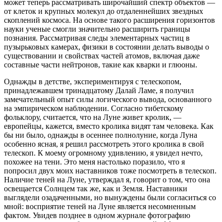
может теперь рассматривать широчайший спектр объектов —
от клеток и крупных молекул до отдаленнейших звездных
скоплений космоса. На основе такого расширения горизонтов
науки ученые смогли значительно расширить границы
познания. Рассматривая следы элементарных частиц в
пузырьковых камерах, физики в состоянии делать выводы о
существовании и свойствах частей атомов, включая даже
составные части нейтронов, такие как кварки и глюоны.
Однажды в детстве, экспериментируя с телескопом,
принадлежавшем тринадцатому Далай Ламе, я получил
замечательный опыт силы логического вывода, основанного
на эмпирическом наблюдении. Согласно тибетскому
фольклору, считается, что на Луне живет кролик, —
европейцы, кажется, вместо кролика видят там человека. Как
бы ни было, однажды в осеннее полнолуние, когда Луна
особенно ясная, я решил рассмотреть этого кролика в свой
телескоп. К моему огромному удивлению, я увидел нечто,
похожее на тени. Это меня настолько поразило, что я
попросил двух моих наставников тоже посмотреть в телескоп.
Наличие теней на Луне, утверждал я, говорит о том, что она
освещается Солнцем так же, как и Земля. Наставники
выглядели озадаченными, но вынуждены были согласиться со
мной: восприятие теней на Луне является несомненным
фактом. Увидев позднее в одном журнале фотографию