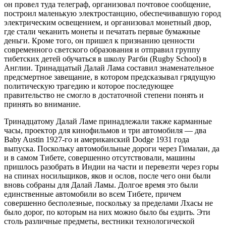
он провел туда телеграф, организовал почтовое сообщение,
построил маленькую электростанцию, обеспечивавшую город
электрическим освещением, и организовал монетный двор,
где стали чеканить монеты и печатать первые бумажные
деньги. Кроме того, он пришел к признанию ценности
современного светского образования и отправил группу
тибетских детей обучаться в школу Рагби (Rugby School) в
Англии. Тринадцатый Далай Лама составил знаменательное
предсмертное завещание, в котором предсказывал грядущую
политическую трагедию и которое последующее
правительство не смогло в достаточной степени понять и
принять во внимание.
Тринадцатому Далай Ламе принадлежали также карманные
часы, проектор для кинофильмов и три автомобиля — два
Baby Austin 1927-го и американский Dodge 1931 года
выпуска. Поскольку автомобильные дороги через Гималаи, да
и в самом Тибете, совершенно отсутствовали, машины
пришлось разобрать в Индии на части и перевезти через горы
на спинах носильщиков, яков и ослов, после чего они были
вновь собраны для Далай Ламы. Долгое время это были
единственные автомобили во всем Тибете, причем
совершенно бесполезные, поскольку за пределами Лхасы не
было дорог, по которым на них можно было бы ездить. Эти
столь различные предметы, вестники технологической