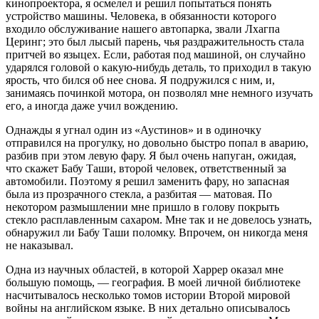
кинопроектора, я осмелел и решил попытаться понять
устройство машины. Человека, в обязанности которого
входило обслуживание нашего автопарка, звали Лхагпа
Церинг; это был лысый парень, чья раздражительность стала
притчей во языцех. Если, работая под машиной, он случайно
ударялся головой о какую-нибудь деталь, то приходил в такую
ярость, что бился об нее снова. Я подружился с ним, и,
занимаясь починкой мотора, он позволял мне немного изучать
его, а иногда даже учил вождению.
Однажды я угнал один из «Аустинов» и в одиночку
отправился на прогулку, но довольно быстро попал в аварию,
разбив при этом левую фару. Я был очень напуган, ожидая,
что скажет Бабу Таши, второй человек, ответственный за
автомобили. Поэтому я решил заменить фару, но запасная
была из прозрачного стекла, а разбитая — матовая. По
некотором размышлении мне пришло в голову покрыть
стекло расплавленным сахаром. Мне так и не довелось узнать,
обнаружил ли Бабу Таши поломку. Впрочем, он никогда меня
не наказывал.
Одна из научных областей, в которой Харрер оказал мне
большую помощь, — география. В моей личной библиотеке
насчитывалось несколько томов истории Второй мировой
войны на английском языке. В них детально описывалось