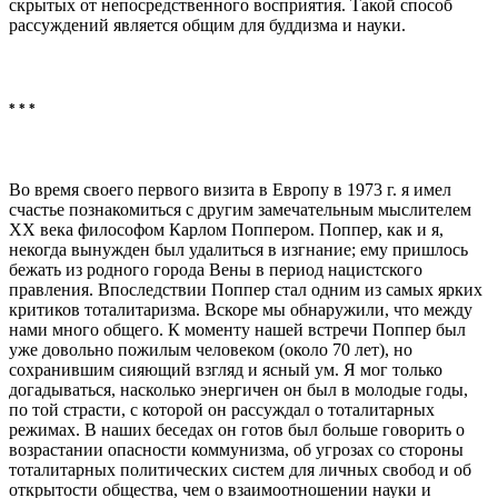
скрытых от непосредственного восприятия. Такой способ
рассуждений является общим для буддизма и науки.
* * *
Во время своего первого визита в Европу в 1973 г. я имел
счастье познакомиться с другим замечательным мыслителем
XX века философом Карлом Поппером. Поппер, как и я,
некогда вынужден был удалиться в изгнание; ему пришлось
бежать из родного города Вены в период нацистского
правления. Впоследствии Поппер стал одним из самых ярких
критиков тоталитаризма. Вскоре мы обнаружили, что между
нами много общего. К моменту нашей встречи Поппер был
уже довольно пожилым человеком (около 70 лет), но
сохранившим сияющий взгляд и ясный ум. Я мог только
догадываться, насколько энергичен он был в молодые годы,
по той страсти, с которой он рассуждал о тоталитарных
режимах. В наших беседах он готов был больше говорить о
возрастании опасности коммунизма, об угрозах со стороны
тоталитарных политических систем для личных свобод и об
открытости общества, чем о взаимоотношении науки и