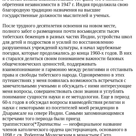
обретения независимости в 1947 г. Индия продолжила свою
благородную традицию назначения на высшие
государственные должности мыслителей и ученых.
После трудного десятилетия освоения на новом месте,
полного забот о размещении почти восьмидесяти тысяч
тибетских беженцев в разных частях Индии, устройства школ
для детей и подростков и усилий по восстановлению
разрушенных учреждений культуры, я начал зарубежные
поездки, которые продолжались до конца 1960-х годов. В них
я старался делиться своим пониманием важности базовых
общечеловеческих ценностей, поддерживать
взаимопонимание и гармонию между религиями и отстаивать
права и свободы тибетского народа. Одновременно в этих
путешествиях у меня появилась возможность встречаться с
замечательными учеными и обсуждать с ними интересующие
меня вопросы, совершенствовать свои знания и углублять
понимание сущности науки и ее методологии. Еще в период
60-х годов я обсуждал вопросы взаимодействия религии и
науки с некоторыми из посетителей моей резиденции в
Дхарамсале на севере Индии. Самыми запоминающимися
встречами того периода были приезд
траппистского(*
Трапписты
— неофициальное название
членов католического ордена цистерцианцев, основаного в
1098 г. св. Робертом Молесмским в монастыре Сито