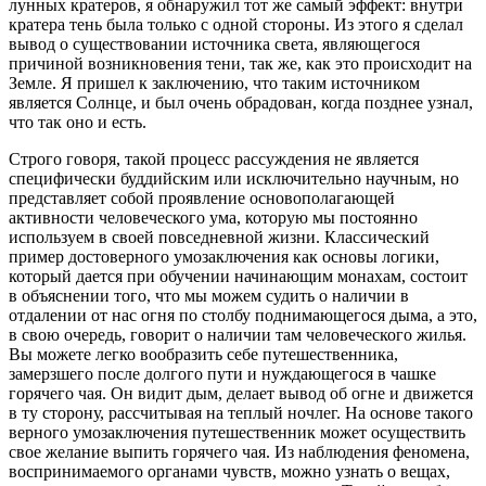
лунных кратеров, я обнаружил тот же самый эффект: внутри
кратера тень была только с одной стороны. Из этого я сделал
вывод о существовании источника света, являющегося
причиной возникновения тени, так же, как это происходит на
Земле. Я пришел к заключению, что таким источником
является Солнце, и был очень обрадован, когда позднее узнал,
что так оно и есть.
Строго говоря, такой процесс рассуждения не является
специфически буддийским или исключительно научным, но
представляет собой проявление основополагающей
активности человеческого ума, которую мы постоянно
используем в своей повседневной жизни. Классический
пример достоверного умозаключения как основы логики,
который дается при обучении начинающим монахам, состоит
в объяснении того, что мы можем судить о наличии в
отдалении от нас огня по столбу поднимающегося дыма, а это,
в свою очередь, говорит о наличии там человеческого жилья.
Вы можете легко вообразить себе путешественника,
замерзшего после долгого пути и нуждающегося в чашке
горячего чая. Он видит дым, делает вывод об огне и движется
в ту сторону, рассчитывая на теплый ночлег. На основе такого
верного умозаключения путешественник может осуществить
свое желание выпить горячего чая. Из наблюдения феномена,
воспринимаемого органами чувств, можно узнать о вещах,