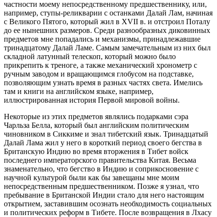
частности моему непосредственному предшественнику, или,
например, ступы-реликварии с останками Далай Лам, начиная
с Великого Пятого, который жил в XVII в. и отстроил Поталу
до ее нынешних размеров. Среди разнообразных диковинных
предметов мне попадались и механизмы, принадлежавшие
тринадцатому Далай Ламе. Самым замечательным из них был
складной латунный телескоп, который можно было
прикрепить к треноге, а также механический хронометр с
ручным заводом и вращающимся глобусом на подставке,
позволяющим узнать время в разных частях света. Имелись
там и книги на английском языке, например,
иллюстрированная история Первой мировой войны.
Некоторые из этих предметов являлись подарками сэра
Чарльза Белла, который был английским политическим
чиновником в Сиккиме и знал тибетский язык. Тринадцатый
Далай Лама жил у него в короткий период своего бегства в
Британскую Индию во время вторжения в Тибет войск
последнего императорского правительства Китая. Весьма
знаменательно, что бегство в Индию и соприкосновение с
научной культурой были как бы завещаны мне моим
непосредственным предшественником. Позже я узнал, что
пребывание в Британской Индии стало для него настоящим
открытием, заставившим осознать необходимость социальных
и политических реформ в Тибете. После возвращения в Лхасу