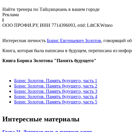
Найти тренера по Тайцзицюань в вашем городе
Реклама
i
ООО ПРОФИ.РУ, ИНН 7714396093, erid: LdtCKWmeo
Интересная личность
Борис Евгеньевич Золотов
, говорящий о
Книга, которая была написана в будущем, переписана из инфо
Книга Бориса Золотова "Память будущего"
Борис Золотов. Память будущего, часть 1
Борис Золотов. Память будущего, часть 2
Борис Золотов. Память будущего, часть 3
Борис Золотов. Память будущего, часть 4
Борис Золотов. Память будущего, часть 5
Интересные материалы
Глава 21. Духовная цель и духовная жизнь