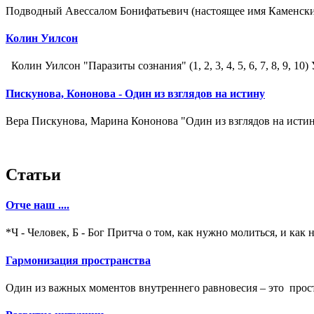
Подводный Авессалом Бонифатьевич (настоящее имя Каменски
Колин Уилсон
Колин Уилсон "Паразиты сознания" (1, 2, 3, 4, 5, 6, 7, 8, 9, 10
Пискунова, Кононова - Один из взглядов на истину
Вера Пискунова, Марина Кононова "Один из взглядов на истин
Статьи
Отче наш ....
*Ч - Человек, Б - Бог Притча о том, как нужно молиться, и как не
Гармонизация пространства
Один из важных моментов внутреннего равновесия – это простр