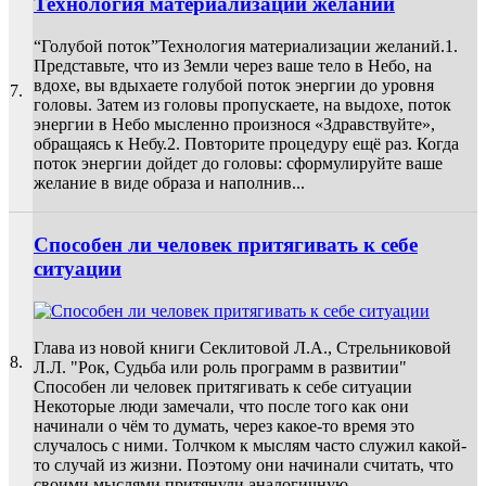
Технология материализации желаний
“Голубой поток”Технология материализации желаний.1.
Представьте, что из Земли через ваше тело в Небо, на
вдохе, вы вдыхаете голубой поток энергии до уровня
7.
головы. Затем из головы пропускаете, на выдохе, поток
энергии в Небо мысленно произнося «Здравствуйте»,
обращаясь к Небу.2. Повторите процедуру ещё раз. Когда
поток энергии дойдет до головы: сформулируйте ваше
желание в виде образа и наполнив...
Способен ли человек притягивать к себе
ситуации
Глава из новой книги Секлитовой Л.А., Стрельниковой
8.
Л.Л. "Рок, Судьба или роль программ в развитии"
Способен ли человек притягивать к себе ситуации
Некоторые люди замечали, что после того как они
начинали о чём то думать, через какое-то время это
случалось с ними. Толчком к мыслям часто служил какой-
то случай из жизни. Поэтому они начинали считать, что
своими мыслями притянули аналогичную...