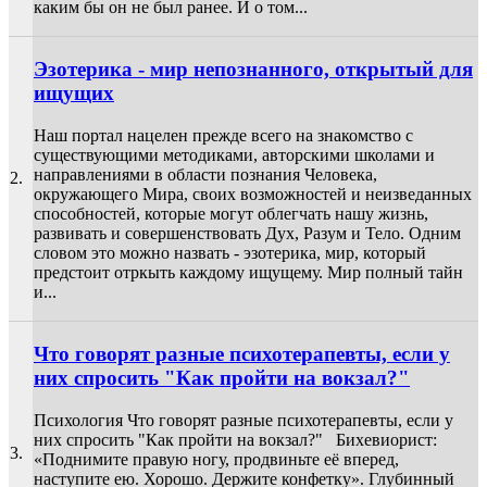
каким бы он не был ранее. И о том...
Эзотерика - мир непознанного, открытый для
ищущих
Наш портал нацелен прежде всего на знакомство с
существующими методиками, авторскими школами и
направлениями в области познания Человека,
2.
окружающего Мира, своих возможностей и неизведанных
способностей, которые могут облегчать нашу жизнь,
развивать и совершенствовать Дух, Разум и Тело. Одним
словом это можно назвать - эзотерика, мир, который
предстоит отркыть каждому ищущему. Мир полный тайн
и...
Что говорят разные психотерапевты, если у
них спросить "Как пройти на вокзал?"
Психология Что говорят разные психотерапевты, если у
них спросить "Как пройти на вокзал?" Бихевиорист:
3.
«Поднимите правую ногу, продвиньте её вперед,
наступите ею. Хорошо. Держите конфетку». Глубинный