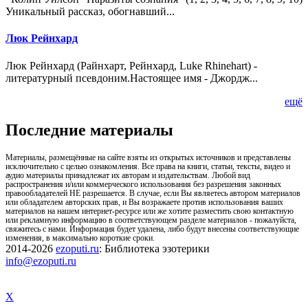
Уникальный рассказ, обогнавший...
Люк Рейнхард
Люк Рейнхард (Райнхарт, Рейнхард, Luke Rhinehart) -
литературный псевдоним.Настоящее имя - Джордж...
ещё
Последние материалы
Материалы, размещённые на сайте взяты из открытых источников и представлены
исключительно с целью ознакомления. Все права на книги, статьи, тексты, видео и
аудио материалы принадлежат их авторам и издательствам. Любой вид
распространения и/или коммерческого использования без разрешения законных
правообладателей НЕ разрешается. В случае, если Вы являетесь автором материалов
или обладателем авторских прав, и Вы возражаете против использования ваших
материалов на нашем интернет-ресурсе или же хотите разместить свою контактную
или рекламную информацию в соответствующем разделе материалов - пожалуйста,
свяжитесь с нами. Информация будет удалена, либо будут внесены соответствующие
изменения, в максимально короткие сроки.
2014-2026
ezoputi.ru
: Библиотека эзотерики
info@ezoputi.ru
X