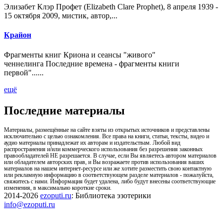
Элизабет Клэр Профет (Elizabeth Clare Prophet), 8 апреля 1939 -
15 октября 2009, мистик, автор,...
Крайон
Фрагменты книг Криона и сеансы "живого"
ченнелинга Последние времена - фрагменты книги
первой"......
ещё
Последние материалы
Материалы, размещённые на сайте взяты из открытых источников и представлены
исключительно с целью ознакомления. Все права на книги, статьи, тексты, видео и
аудио материалы принадлежат их авторам и издательствам. Любой вид
распространения и/или коммерческого использования без разрешения законных
правообладателей НЕ разрешается. В случае, если Вы являетесь автором материалов
или обладателем авторских прав, и Вы возражаете против использования ваших
материалов на нашем интернет-ресурсе или же хотите разместить свою контактную
или рекламную информацию в соответствующем разделе материалов - пожалуйста,
свяжитесь с нами. Информация будет удалена, либо будут внесены соответствующие
изменения, в максимально короткие сроки.
2014-2026
ezoputi.ru
: Библиотека эзотерики
info@ezoputi.ru