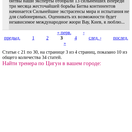
битвы наши эксперты отобрали 13 сильнейших Впереди
три месяца жесточайшей борьбы Битва континентов
начинается Сильнейшие экстрасенсы мира и испытания не
для слабонервных. Оценивать их возможности будет
независимое международное жюри Вау, Киев, я люблю...
« перв.
‹
предыд.
1
2
3
4
след. ›
послед.
Страницы
»
Статьи с 21 по 30, на странице 3 из 4 страниц, показано 10 из
общего количества 34 статей.
Найти тренера по Цигун в вашем городе: