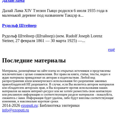
Далай-лама
Далай Лама XIV Тэнзин Гьяцо родился 6 июля 1935 года в
маленькой деревне под названием Такцэр в...
Рудольф Штейнер
Рудольф Штейнер (Штайнер) (нем. Rudolf Joseph Lorenz
Steiner, 27 февраля 1861 — 30 марта 1925) —...
ещё
Последние материалы
Материалы, размещённые на сайте взяты из открытых источников и представлены
исключительно с целью ознакомления. Все права на книги, статьи, тексты, видео и
аудио материалы принадлежат их авторам и издательствам. Любой вид
распространения и/или коммерческого использования без разрешения законных
правообладателей НЕ разрешается. В случае, если Вы являетесь автором материалов
или обладателем авторских прав, и Вы возражаете против использования ваших
материалов на нашем интернет-ресурсе или же хотите разместить свою контактную
или рекламную информацию в соответствующем разделе материалов - пожалуйста,
свяжитесь с нами. Информация будет удалена, либо будут внесены соответствующие
изменения, в максимально короткие сроки.
2014-2026
ezoputi.ru
: Библиотека эзотерики
info@ezoputi.ru