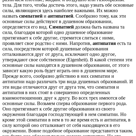
тела. Для того, чтобы достичь этого, надо узнать обе основные
силы, являющиеся здесь наиболее важными. Их можно
назвать
симпатией
и
антипатией
. Сообразно тому, как эти
основные силы действуют в душевном образовании,
определяется его вид.
Симпатией
должна быть названа та
сила, благодаря которой одно душевное образование
притягивает к себе другие, стремится слиться с ними,
проявляет свое родство с ними. Напротив,
антипатия
есть та
сила, посредством которой душевные образования
отталкиваются друг от друга, исключают одно другое,
утверждают свое собственное (Eigenheit). В какой степени эти
основные силы находятся в душевном образовании, от этого
зависит какую роль будет играть оно в душевном мире.
Прежде всего, сообразно действию в них симпатии и
антипатии надо различать три вида душевных образований. И
эти виды отличаются друг от друга тем, что симпатия и
антипатия в них стоят в совершенно определенных
взаимоотношениях друг к другу. Во всех трех имеются обе
основные силы. Возьмем сперва образование первого рода.
Оно притягивает к себе другие образования из своего
окружения благодаря господствующей в нем симпатии. Но
кроме этой симпатии в нем в то же время есть и антипатия, в
силу которой оно отталкивает от себя находящееся в его
окружении. Вовне подобное образование представится таким,