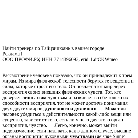
Найти тренера по Тайцзицюань в вашем городе
Реклама
i
ООО ПРОФИ.РУ, ИНН 7714396093, erid: LdtCKWmeo
Рассмотрение человека показало, что он принадлежит к трем
мирам. Из мира физической телесности берутся те вещества и
силы, которые строят его тело. Он познает этот мир через
восприятия своих внешних физических чувств. Тот, кто
доверяет
лишь этим
чувствам и развивает в себе только их
способности восприятия, тот не может достичь понимания
двух других миров,
душевного и духовного
. — Может ли
человек убедиться в действительности какой-либо вещи или
существа, зависит от того, есть ли у него для этого орган
восприятия, чувство. — Легко, конечно, может выйти
недоразумение, если называть, как в данном случае, высшие
органы восприятия духовными
чувствами
(geistige Sinne).