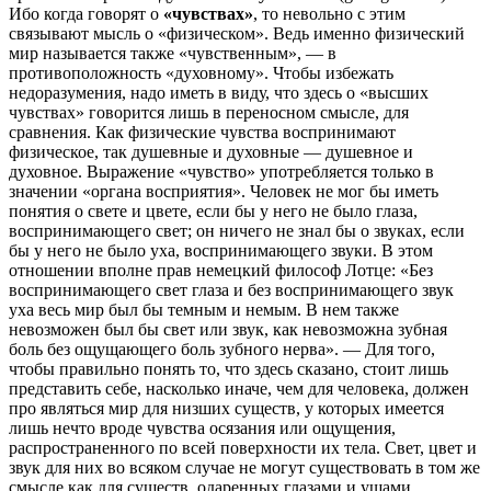
Ибо когда говорят о
«чувствах»
, то невольно с этим
связывают мысль о «физическом». Ведь именно физический
мир называется также «чувственным», — в
противоположность «духовному». Чтобы избежать
недоразумения, надо иметь в виду, что здесь о «высших
чувствах» говорится лишь в переносном смысле, для
сравнения. Как физические чувства воспринимают
физическое, так душевные и духовные — душевное и
духовное. Выражение «чувство» употребляется только в
значении «органа восприятия». Человек не мог бы иметь
понятия о свете и цвете, если бы у него не было глаза,
воспринимающего свет; он ничего не знал бы о звуках, если
бы у него не было уха, воспринимающего звуки. В этом
отношении вполне прав немецкий философ Лотце: «Без
воспринимающего свет глаза и без воспринимающего звук
уха весь мир был бы темным и немым. В нем также
невозможен был бы свет или звук, как невозможна зубная
боль без ощущающего боль зубного нерва». — Для того,
чтобы правильно понять то, что здесь сказано, стоит лишь
представить себе, насколько иначе, чем для человека, должен
про являться мир для низших существ, у которых имеется
лишь нечто вроде чувства осязания или ощущения,
распространенного по всей поверхности их тела. Свет, цвет и
звук для них во всяком случае не могут существовать в том же
смысле как для существ, одаренных глазами и ушами.