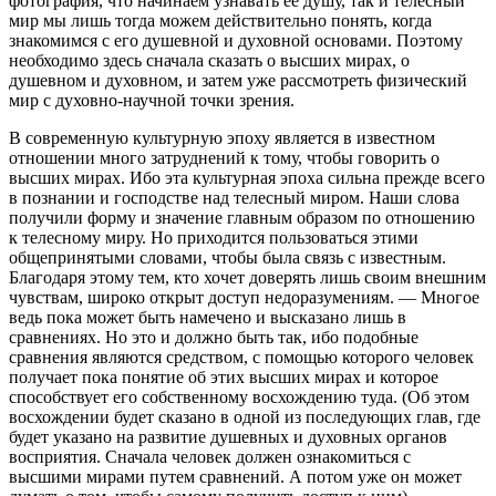
фотография, что начинаем узнавать ее душу, так и телесный
мир мы лишь тогда можем действительно понять, когда
знакомимся с его душевной и духовной основами. Поэтому
необходимо здесь сначала сказать о высших мирах, о
душевном и духовном, и затем уже рассмотреть физический
мир с духовно-научной точки зрения.
В современную культурную эпоху является в известном
отношении много затруднений к тому, чтобы говорить о
высших мирах. Ибо эта культурная эпоха сильна прежде всего
в познании и господстве над телесный миром. Наши слова
получили форму и значение главным образом по отношению
к телесному миру. Но приходится пользоваться этими
общепринятыми словами, чтобы была связь с известным.
Благодаря этому тем, кто хочет доверять лишь своим внешним
чувствам, широко открыт доступ недоразумениям. — Многое
ведь пока может быть намечено и высказано лишь в
сравнениях. Но это и должно быть так, ибо подобные
сравнения являются средством, с помощью которого человек
получает пока понятие об этих высших мирах и которое
способствует его собственному восхождению туда. (Об этом
восхождении будет сказано в одной из последующих глав, где
будет указано на развитие душевных и духовных органов
восприятия. Сначала человек должен ознакомиться с
высшими мирами путем сравнений. А потом уже он может