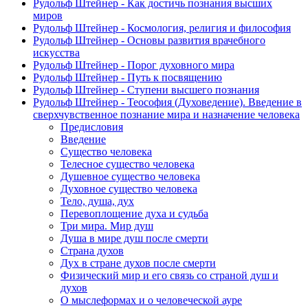
Рудольф Штейнер - Как достичь познания высших
миров
Рудольф Штейнер - Космология, религия и философия
Рудольф Штейнер - Основы развития врачебного
искусства
Рудольф Штейнер - Порог духовного мира
Рудольф Штейнер - Путь к посвящению
Рудольф Штейнер - Ступени высшего познания
Рудольф Штейнер - Теософия (Духоведение). Введение в
сверхчувственное познание мира и назначение человека
Предисловия
Введение
Существо человека
Телесное существо человека
Душевное существо человека
Духовное существо человека
Тело, душа, дух
Перевоплощение духа и судьба
Три мира. Мир душ
Душа в мире душ после смерти
Страна духов
Дух в стране духов после смерти
Физический мир и его связь со страной душ и
духов
О мыслеформах и о человеческой ауре