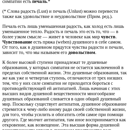
симпатии есть
печаль
.*
(* Слова радость (Lust) и печаль (Unlust) можно перевести
также как удовольствие и неудовольствие (Прим. ред.).
Печаль есть лишь уменьшенная радость, как холод есть лишь
уменьшенное тепло. Радость и печаль это есть то, что — в
более узком смысле — живет в человеке как мир
чувств
.
Чувствование
есть пряжа (weben) душевного в себе самом.
От того, как в душевном прядутся чувства радости и печали,
зависит то, что мы называем его
довольством
.
К более высокой ступени принадлежат те душевные
образования, у которых симпатия не остается заключенной в
пределах собственной жизни. Эти душевные образования, так
же как уже и четвертая ступень, отличаются от трех низших
тем, что у них силе симпатии не приходится бороться с
противодействующей ей антипатией. Лишь начиная с этих
высших видов душевной вещественности многообразие
душевных образований сливается в один общий душевный
мир. Поскольку существует антипатия, душевное образование
стремится к чему-либо иному ради своей собственной жизни,
для того, чтобы усилить и обогатить себя самое при помощи
другого. Где молчит антипатия, там иное воспринимается как
откровение, как возвещение. Эта высшая форма душевной