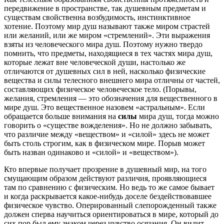
передвижение в пространстве, так душевным предметам и
существам свойственна возбудимость, инстинктивное
хотение. Поэтому мир душ называют также миром страстей
или желаний, или же миром «стремлений». Эти выражения
взяты из человеческого мира душ. Поэтому нужно твердо
помнить, что предметы, находящиеся в тех частях мира душ,
которые лежат вне человеческой души, настолько же
отличаются от душевных сил в ней, насколько физические
вещества и силы телесного внешнего мира отличны от частей,
составляющих физическое человеческое тело. (Порывы,
желания, стремления — это обозначения для вещественного в
мире душ. Это вещественное назовем «астральным». Если
обращается больше внимания на
силы
мира душ, тогда можно
говорить о «существе вожделения». Но не должно забывать,
что различие между «веществом» и «силой» здесь не может
быть столь строгим, как в физическом мире. Порыв может
быть назван одинаково и «силой» и «веществом»).
Кто впервые получает прозрение в душевный мир, на того
смущающим образом действуют различия, проявляющиеся
там по сравнению с физическим. Но ведь то же самое бывает
и когда раскрывается какое-нибудь доселе бездействовавшее
физическое чувство. Оперированный слепорожденный также
должен сперва научиться ориентироваться в мире, который до
сих пор был ему знаком через чувство осязания. Он видит,