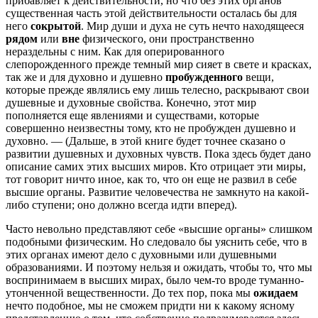
прибавляет к действительности, но что без этих органов
существенная часть этой действительности осталась бы для
него
сокрытой
. Мир души и духа не суть нечто находящееся
рядом
или
вне
физического, они пространственно
нераздельны с ним. Как для оперированного
слепорожденного прежде темный мир сияет в свете и красках,
так же и для духовно и душевно
пробужденного
вещи,
которые прежде являлись ему лишь телесно, раскрывают свои
душевные и духовные свойства. Конечно, этот мир
пополняется еще явлениями и существами, которые
совершенно неизвестны тому, кто не пробужден душевно и
духовно. — (Дальше, в этой книге будет точнее сказано о
развитии душевных и духовных чувств. Пока здесь будет дано
описание самих этих высших миров. Кто отрицает эти миры,
тот говорит ничто иное, как то, что он еще не развил в себе
высшие органы. Развитие человечества не замкнуто на какой-
либо ступени; оно должно всегда идти вперед).
Часто невольно представляют себе «высшие органы» слишком
подобными физическим. Но следовало бы уяс­нить себе, что в
этих органах имеют дело с духовными или душевными
образованиями. И поэтому нельзя и ожидать, чтобы то, что мы
воспринимаем в высших мирах, было чем-то вроде туманно-
утонченной вещественности. До тех пор, пока мы
ожидаем
нечто подобное, мы не сможем придти ни к какому ясному