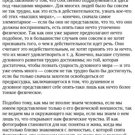
представлению о том, что собственно подразумевается здесь
под «высшими мирами». Для многих людей было бы совсем
не так трудно, как это есть в действительности, узнать кое-что
об этих «высших мирах», — конечно, сначала самое
элементарное — если бы они не представляли, что то, что они
должны воспринимать, есть опять-таки нечто утонченно
физическое. Так как они уже заранее предполагают нечто
подобное, то в большинстве случаев они совсем и не хотят
признавать того, о чем в действительности идет речь. Они
считают это недействительным, не хотят принять это за нечто,
что их может удовлетворить и т. д. Конечно, высшие ступени
духовного развития трудно достижимы; но той, которая
достаточна, чтобы познать сущность духовного мира — и это
уже очень много — совсем не так трудно было бы достигнуть,
если бы только сначала захотели освободиться от
предрассудка, заключающегося в том, что душевное и
духовное представляют себе опять-таки лишь как нечто более
тонкое физическое.
Подобно тому, как мы не вполне знаем человека, если мы
имеем представление только о его физической внешности, так
не ведаем мы и окружающего нас мира, если мы знаем о нем
лишь то, что открывают нам физические чувства. И как
фотография становится для нас понятна и жива, когда мы
настолько близко знакомимся с личностью, с которой снята