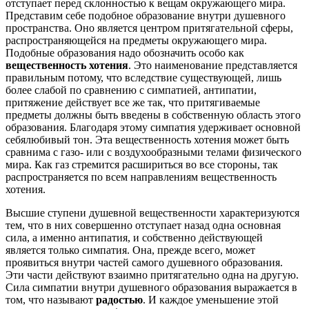
отступает перед склонностью к вещам окружающего мира.
Представим себе подобное образование внутри душевного
пространства. Оно является центром притягательной сферы,
распространяющейся на предметы окружающего мира.
Подобные образования надо обозначить особо как
вещественность хотения
. Это наименование представляется
правильным потому, что вследствие существующей, лишь
более слабой по сравнению с симпатией, антипатии,
притяжение действует все же так, что притягиваемые
предметы должны быть введены в собственную область этого
образования. Благодаря этому симпатия удерживает основной
себялюбивый тон. Эта вещественность хотения может быть
сравнима с газо- или с воздухообразными телами физического
мира. Как газ стремится расшириться во все стороны, так
распространяется по всем направлениям вещественность
хотения.
Высшие ступени душевной вещественности характеризуются
тем, что в них совершенно отступает назад одна основная
сила, а именно антипатия, и собственно действующей
является только симпатия. Она, прежде всего, может
проявиться внутри частей самого душевного образования.
Эти части действуют взаимно притягательно одна на другую.
Сила симпатии внутри душевного образования выражается в
том, что называют
радостью
. И каждое уменьшение этой