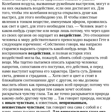
Колебания воздуха, вызванные ружейным выстрелом, могут и
на них оказывать воздействие, если они достигают их. Для
того, чтобы эти колебания воздуха открылись душе как
выстрел, для этого необходимо ухо. И чтобы известные
явления в тонком веществе, именуемым эфиром, проявились
как свет и цвет, для этого необходим глаз. — Человек знает о
каком-нибудь существе или вещи лишь потому, что через один
из своих органов он ощущает их
воздействие
. Это отношение
человека к миру действительного превосходно выразил Гете в
следующем изречении: «Собственно говоря, мы напрасно
стараемся выразить сущность какой-нибудь вещи. Мы
воспринимаем
воздействия
, и полная история этих
воздействий могла бы, пожалуй, обнять собой сущность этой
вещи. Мы тщетно пытаемся описать характер человека:
напротив, сопоставим его поступки, его действия, и перед
нами выступит картина его характера. Цвета суть Деяния
света, деяния и страдания. ... Хотя свет и цвет и стоят в
ближайшем соотношении друг с другом, но мы должны
мыслить обоих как принадлежащих всей природе; потому что
это целиком она, которая тем самым хочет особливо
раскрыться чувству глаза. Так же точно раскрывается природа
какому-либо другому чувству ... Так говорит природа, нисходя
к
иным чувствам
, к известным,
непризнанным,
неизвестным чувствам
; так говорит она сама с собой и с
нами, через тысячи явлений.
Для внимательного глаза она