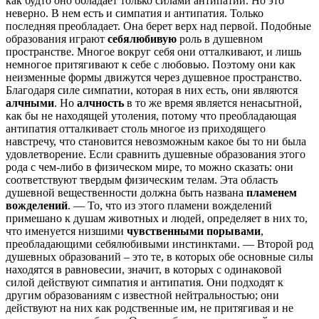
как будто оно обладает только силами антипатии. Но это
неверно. В нем есть и симпатия и антипатия. Только
последняя преобладает. Она берет верх над первой. Подобные
образования играют
себялюбивую
роль в душевном
пространстве. Многое вокруг себя они отталкивают, и лишь
немногое притягивают к себе с любовью. Поэтому они как
неизменные формы движутся через душевное пространство.
Благодаря силе симпатии, которая в них есть, они являются
алчными
. Но
алчность
в то же время является ненасытной,
как бы не находящей утоления, потому что преобладающая
антипатия отталкивает столь многое из приходящего
навстречу, что становится невозможным какое бы то ни была
удовлетворение. Если сравнить душевные образования этого
рода с чем-либо в физическом мире, то можно сказать: они
соответствуют твердым физическим телам. Эта область
душевной вещественности должна быть названа
пламенем
вожделений
. — То, что из этого пламени вожделений
примешано к душам животных и людей, определяет в них то,
что именуется низшими
чувственными порывами
,
преобладающими себялюбивыми инстинктами. — Второй род
душевных образований – это те, в которых обе основные силы
находятся в равновесии, значит, в которых с одинаковой
силой действуют симпатия и антипатия. Они подходят к
другим образованиям с известной нейтральностью; они
действуют на них как родственные им, не притягивая и не