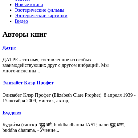
Новые книги
Эзотерические фильмы
Эзотерические картинки
Видео
Авторы книг
Датре
ДАТРЕ - это имя, составленное из особых
взаимодействующих друг с другом вибраций. Мы
многочисленны...
Элизабет Клэр Профет
Элизабет Клэр Профет (Elizabeth Clare Prophet), 8 апреля 1939 -
15 октября 2009, мистик, автор,...
Буддизм
Будди́зм (санскр. बुद्ध धर्म, buddha dharma IAST; пали बुद्ध धम्म,
buddha dhamma, «Учение...