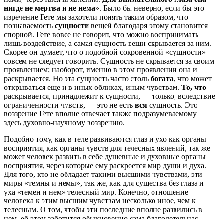
нигде не мертва и не нема
». Было бы неверно, если бы это
изречение Гете мы захотели понять таким образом, что
познаваемость
сущности
вещей благодаря этому становится
спорной. Гете вовсе не говорит, что можно воспринимать
лишь воздействие, а самая сущность вещи скрывается за ним.
Скорее он думает, что о подобной сокровенной «сущности»
совсем не следует говорить. Сущность не скрывается за своим
проявлением; наоборот, именно в этом проявлении она и
раскрывается. Но эта сущность часто столь
богата
, что может
открываться еще и в иных обликах, иным чувствам.
То, что
раскрывается, принадлежит к сущности, — только, вследствие
ограниченности чувств, — это не есть
вся
сущность. Это
воззрение Гете вполне отвечает также подразумеваемому
здесь духовно-научному воззрению.
Подобно тому, как в теле развиваются глаз и ухо как органы
восприятия, как органы чувств для телесных явлений, так же
может человек развить в себе душевные и духовные органы
восприятия, через которые ему раскроется мир души и духа.
Для того, кто не обладает такими высшими чувствами, эти
миры «темны и немы», так же, как для существа без глаза и
уха «темен и нем» телесный мир. Конечно, отношение
человека к этим высшим чувствам несколько иное, чем к
телесным. О том, чтобы эти последние вполне развились в
нем, об этом заботится обыкновенно сама благодетельная