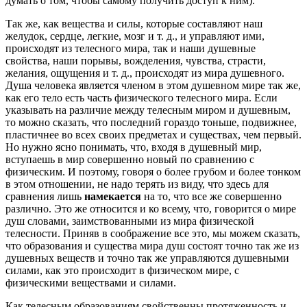
думать о том, чтобы самому получить доступ к ним).
Так же, как вещества и силы, которые составляют наш
желудок, сердце, легкие, мозг и т. д., и управляют ими,
происходят из телесного мира, так и наши душевные
свойства, наши порывы, вожделения, чувства, страсти,
желания, ощущения и т. д., происходят из мира душевного.
Душа человека является членом в этом душевном мире так же,
как его тело есть часть физического телесного мира. Если
указывать на различие между телесным миром и душевным,
то можно сказать, что последний гораздо тоньше, подвижнее,
пластичнее во всех своих предметах и существах, чем первый.
Но нужно ясно понимать, что, входя в душевный мир,
вступаешь в мир совершенно новый по сравнению с
физическим. И поэтому, говоря о более грубом и более тонком
в этом отношении, не надо терять из виду, что здесь для
сравнения лишь
намекается
на то, что все же совершенно
различно. Это же относится и ко всему, что, говорится о мире
душ словами, заимствованными из мира физической
телесности. Приняв в соображение все это, мы можем сказать,
что образования и существа мира душ состоят точно так же из
душевных веществ и точно так же управляются душевными
силами, как это происходит в физическом мире, с
физическими веществами и силами.
Как телесным образованиям свойственны протяженность и