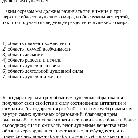
душевным существам.
Таким образом мы должны различать три нижние и три
верхние области душевного мира, и обе связаны четвертой,
так что получается следующее разделение душевного мира:
1) область пламени вожделений
2) область текучей возбудимости
3) область желаний
4) область радости и печали
5) область душевного света
6) область деятельной душевной силы
7) область душевной жизни.
Благодаря первым трем областям душевные образования
получают свои свойства в силу соотношения антипатии и
симпатии; благодаря четвертой области ткет (webt) симпатия
внутри самих душевных образований; благодаря трем
высшим областям сила симпатии становится все более и более
свободной; сияя и оживляя, реют душевные вещества этой
области через душевное пространство, пробуждая то, что
иначе без них должно было бы потерять себя в замкнутости