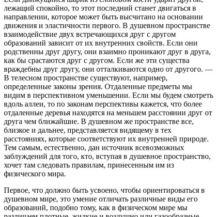
лежащий спокойно, то этот последний станет двигаться в
направлении, которое может быть высчитано на основании
движения и эластичности первого. В душевном пространстве
взаимодействие двух встречающихся друг с другом
образований зависит от их внутренних свойств. Если они
родственны друг другу, они взаимно проникают друг в друга,
как бы срастаются друг с другом. Если же эти существа
враждебны друг другу, они отталкиваются одно от другого. —
В телесном пространстве существуют, например,
определенные законы зрения. Отдаленные предметы мы
видим в перспективном уменьшении. Если мы будем смотреть
вдоль аллеи, то по законам перспективы кажется, что более
отдаленные деревья находятся на меньшем расстоянии друг от
друга чем ближайшие. В душевном же пространстве все,
близкое и дальнее, представляется видящему в тех
расстояниях, которые соответствуют их внутренней природе.
Тем самым, естественно, дан источник всевозможных
заблуждений для того, кто, вступая в душевное пространство,
хочет там следовать правилам, принесенным им из
физического мира.
Первое, что должно быть усвоено, чтобы ориентироваться в
душевном мире, это умение отличать различные виды его
образований, подобно тому, как в физическом мире мы
различаем плотные, жидкие и воздушно или газообразные