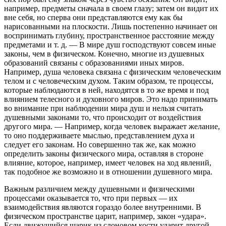
например, предметы сначала в своем глазу; затем он видит их
вне себя, но сперва они представляются ему как бы
нарисованными на плоскости. Лишь постепенно начинает он
воспринимать глубину, пространственное расстояние между
предметами и т. д. — В мире душ господствуют совсем иные
законы, чем в физическом. Конечно, многие из душевных
образований связаны с образованиями иных миров.
Например, душа человека связана с физическим человеческим
телом и с человеческим духом. Таким образом, те процессы,
которые наблюдаются в ней, находятся в то же время и под
влиянием телесного и духовного миров. Это надо принимать
во внимание при наблюдении мира душ и нельзя считать
душевными законами то, что происходит от воздействия
другого мира. — Например, когда человек выражает желание,
то оно поддерживаете мыслью, представлением духа и
следует его законам. Но совершенно так же, как можно
определить законы физического мира, оставляя в стороне
влияние, которое, например, имеет человек на ход явлений,
так подобное же возможно и в отношении душевного мира.
Важным различием между душевными и физическими
процессами оказывается то, что при первых — их
взаимодействия являются гораздо более внутренними. В
физическом пространстве царит, например, закон «удара».
Если движущийся шарик из слоновом кости ударит другой,