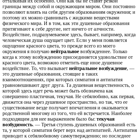
отталкивая их особенно. Они как бы не ставят резкой
границы между собой и окружающим миром. Они постоянно
позволяют влиять на себя другим образованиям окружения; и
поэтому их можно сравнивать с жидкими веществами
физического мира. И в том, как эти душевные образования
притягивают к себе другие, нет ничего от алчности.
Воздействие, подразумеваемое здесь, бывает, например, когда
человеческая душа ощущает цвет. Если у меня появляется
ощущение красного цвета, то прежде всего из моего
окружения я получаю
нейтральное
возбужденнее. Только
когда к этому возбуждению присоединяется удовольствие от
красного цвета, возможно отметить еще иное душевное
воздействие. То, что вызывает
нейтральное возбуждение
, —
это душевные образования, стоящие в таких
взаимоотношениях, при которых симпатия и антипатия
уравновешивают друг друга. Та душевная вещественность, о
которой здесь идет речь может быть обозначена как
совершенно пластичная, текучая. Не себялюбиво, как первая,
движется она через душевное пространство, но так, что ее
существование везде получает впечатления и оказывается
родственной многому из того, что ей встречается. Наиболее
подходящим для нее выражением было бы:
текучая
возбудимость
. — Третья ступень душевных образований есть
та, у которой симпатия берет верх над антипатией. Антипатия
приводит к себялюбивому самоутверждению; но последнее