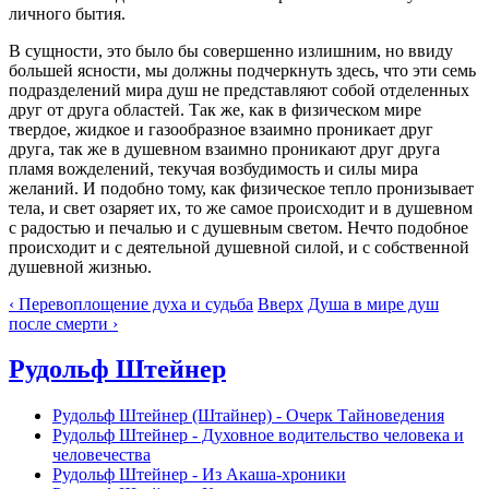
личного бытия.
В сущности, это было бы совершенно излишним, но ввиду
большей ясности, мы должны подчеркнуть здесь, что эти семь
подразделений мира душ не представляют собой отделенных
друг от друга областей. Так же, как в физическом мире
твердое, жидкое и газообразное взаимно проникает друг
друга, так же в душевном взаимно проникают друг друга
пламя вожделений, текучая возбудимость и силы мира
желаний. И подобно тому, как физическое тепло пронизывает
тела, и свет озаряет их, то же самое происходит и в душевном
с радостью и печалью и с душевным светом. Нечто подобное
происходит и с деятельной душевной силой, и с собственной
душевной жизнью.
‹ Перевоплощение духа и судьба
Вверх
Душа в мире душ
после смерти ›
Рудольф Штейнер
Рудольф Штейнер (Штайнер) - Очерк Тайноведения
Рудольф Штейнер - Духовное водительство человека и
человечества
Рудольф Штейнер - Из Акаша-хроники