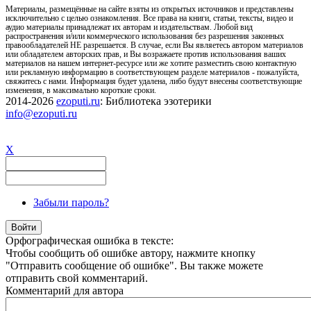
Материалы, размещённые на сайте взяты из открытых источников и представлены
исключительно с целью ознакомления. Все права на книги, статьи, тексты, видео и
аудио материалы принадлежат их авторам и издательствам. Любой вид
распространения и/или коммерческого использования без разрешения законных
правообладателей НЕ разрешается. В случае, если Вы являетесь автором материалов
или обладателем авторских прав, и Вы возражаете против использования ваших
материалов на нашем интернет-ресурсе или же хотите разместить свою контактную
или рекламную информацию в соответствующем разделе материалов - пожалуйста,
свяжитесь с нами. Информация будет удалена, либо будут внесены соответствующие
изменения, в максимально короткие сроки.
2014-2026
ezoputi.ru
: Библиотека эзотерики
info@ezoputi.ru
X
Забыли пароль?
Орфографическая ошибка в тексте:
Чтобы сообщить об ошибке автору, нажмите кнопку
"Отправить сообщение об ошибке". Вы также можете
отправить свой комментарий.
Комментарий для автора