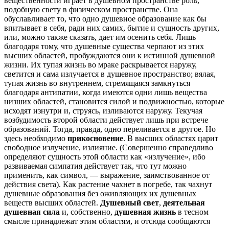
вещественности играет в душевном пространстве роль,
подобную свету в физическом пространстве. Она
обуславливает то, что одно душевное образование как бы
впитывает в себя, ради них самих, бытие и сущность других,
или, можно также сказать, дает им осенить себя. Лишь
благодаря тому, что душевные существа черпают из этих
высших областей, пробуждаются они к истинной душевной
жизни. Их тупая жизнь во мраке раскрывается наружу,
светится и сама излучается в душевное пространство; вялая,
тупая жизнь во внутреннем, стремящаяся замкнуться
благодаря антипатии, когда имеются одни лишь вещества
низших областей, становится силой и подвижностью, которые
исходят изнутри и, струясь, изливаются наружу. Текучая
возбудимость второй области действует лишь при встрече
образований. Тогда, правда, одно переливается в другое. Но
здесь необходимо
прикосновение
. В высших областях царит
свободное излучение, излияние. (Совершенно справедливо
определяют сущность этой области как «излучение», ибо
развиваемая симпатия действует так, что тут можно
применить, как символ, — выражение, заимствованное от
действия света). Как растение чахнет в погребе, так чахнут
душевные образования без оживляющих их душевных
веществ высших областей.
Душевный свет
,
деятельная
душевная сила
и, собственно,
душевная жизнь
в тесном
смысле принадлежат этим областям, и отсюда сообщаются