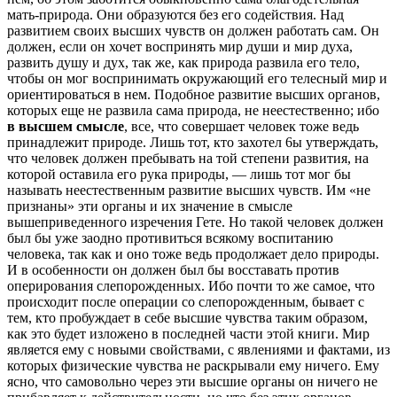
мать-природа. Они образуются без его содействия. Над
развитием своих высших чувств он должен работать сам. Он
должен, если он хочет воспринять мир души и мир духа,
развить душу и дух, так же, как природа развила его тело,
чтобы он мог воспринимать окружающий его телесный мир и
ориентироваться в нем. Подобное развитие высших органов,
которых еще не развила сама природа, не неестественно; ибо
в высшем смысле
, все, что совершает человек тоже ведь
принадлежит природе. Лишь тот, кто захотел 6ы утверждать,
что человек должен пребывать на той степени развития, на
которой оставила его рука природы, — лишь тот мог бы
называть неестественным развитие высших чувств. Им «не
признаны» эти органы и их значение в смысле
вышеприведенного изречения Гете. Но такой человек должен
был бы уже заодно противиться всякому воспитанию
человека, так как и оно тоже ведь продолжает дело природы.
И в особенности он должен был бы восставать против
оперирования слепорожденных. Ибо почти то же самое, что
происходит после операции со слепорожденным, бывает с
тем, кто пробуждает в себе высшие чувства таким образом,
как это будет изложено в последней части этой книги. Мир
является ему с новыми свойствами, с явлениями и фактами, из
которых физические чувства не раскрывали ему ничего. Ему
ясно, что самовольно через эти высшие органы он ничего не