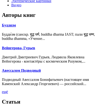
Эзотерические картинки
Видео
Авторы книг
Буддизм
Будди́зм (санскр. बुद्ध धर्म, buddha dharma IAST; пали बुद्ध धम्म,
buddha dhamma, «Учение...
Вейнгерова, Гурьев
Дмитрий Дмитриевич Гурьев, Людмила Яковлевна
Вейнгерова - контактёры с космическим Разумом,...
Авессалом Подводный
Подводный Авессалом Бонифатьевич (настоящее имя
Каменский Александр Георгиевич) — российский...
ещё
Статьи