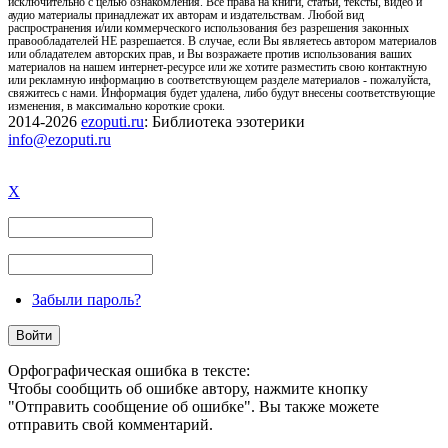
исключительно с целью ознакомления. Все права на книги, статьи, тексты, видео и
аудио материалы принадлежат их авторам и издательствам. Любой вид
распространения и/или коммерческого использования без разрешения законных
правообладателей НЕ разрешается. В случае, если Вы являетесь автором материалов
или обладателем авторских прав, и Вы возражаете против использования ваших
материалов на нашем интернет-ресурсе или же хотите разместить свою контактную
или рекламную информацию в соответствующем разделе материалов - пожалуйста,
свяжитесь с нами. Информация будет удалена, либо будут внесены соответствующие
изменения, в максимально короткие сроки.
2014-2026
ezoputi.ru
: Библиотека эзотерики
info@ezoputi.ru
X
Забыли пароль?
Орфографическая ошибка в тексте:
Чтобы сообщить об ошибке автору, нажмите кнопку
"Отправить сообщение об ошибке". Вы также можете
отправить свой комментарий.