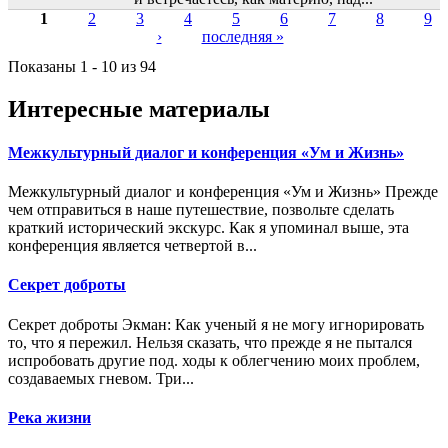
1
2
3
4
5
6
7
8
9
›
последняя »
Страницы
Показаны 1 - 10 из 94
Интересные материалы
Межкультурный диалог и конференция «Ум и Жизнь»
Межкультурный диалог и конференция «Ум и Жизнь» Прежде
чем отправиться в наше путешествие, позвольте сделать
краткий исторический экскурс. Как я упоминал выше, эта
конференция является четвертой в...
Секрет доброты
Секрет доброты Экман: Как ученый я не могу игнорировать
то, что я пережил. Нельзя сказать, что прежде я не пытался
испробовать другие под. ходы к облегчению моих проблем,
создаваемых гневом. Три...
Река жизни