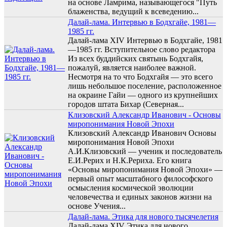
на основе Ламрима, называющегося "Путь
блаженства, ведущий к всеведению...
Далай-лама. Интервью в Бодхгайе, 1981—
1985 гг.
Далай-лама XIV Интервью в Бодхгайе, 1981
—1985 гг. Вступительное слово редактора
Из всех буддийских святынь Бодхгайя,
пожалуй, является наиболее важной.
Несмотря на то что Бодхгайя — это всего
лишь небольшое поселение, расположенное
на окраине Гайи — одного из крупнейших
городов штата Бихар (Северная...
Клизовский Александр Иванович - Основы
миропонимания Новой Эпохи
Клизовский Александр Иванович Основы
миропонимания Новой Эпохи
А.И.Клизовский — ученик и последователь
Е.И.Рерих и Н.К.Рериха. Его книга
«Основы миропонимания Новой Эпохи» —
первый опыт масштабного философского
осмысления космической эволюции
человечества и единых законов жизни на
основе Учения...
Далай-лама. Этика для нового тысячелетия
Далай-лама XIV Этика для нового