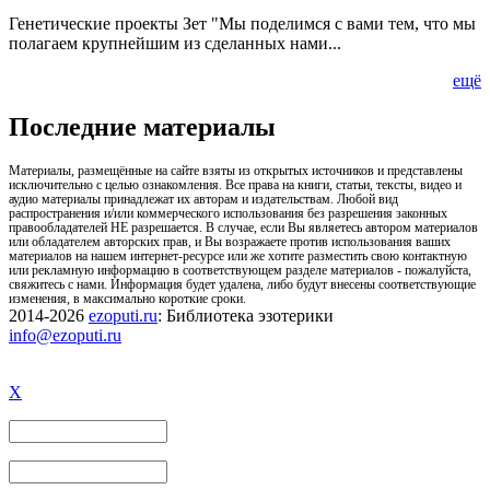
Генетические проекты Зет "Мы поделимся с вами тем, что мы
полагаем крупнейшим из сделанных нами...
ещё
Последние материалы
Материалы, размещённые на сайте взяты из открытых источников и представлены
исключительно с целью ознакомления. Все права на книги, статьи, тексты, видео и
аудио материалы принадлежат их авторам и издательствам. Любой вид
распространения и/или коммерческого использования без разрешения законных
правообладателей НЕ разрешается. В случае, если Вы являетесь автором материалов
или обладателем авторских прав, и Вы возражаете против использования ваших
материалов на нашем интернет-ресурсе или же хотите разместить свою контактную
или рекламную информацию в соответствующем разделе материалов - пожалуйста,
свяжитесь с нами. Информация будет удалена, либо будут внесены соответствующие
изменения, в максимально короткие сроки.
2014-2026
ezoputi.ru
: Библиотека эзотерики
info@ezoputi.ru
X