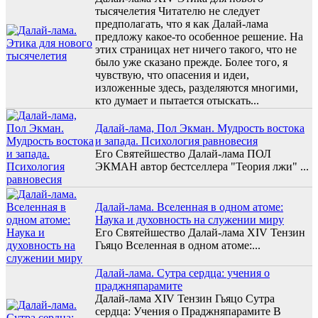
тысячелетия Читателю не следует
предполагать, что я как Далай-лама
предложу какое-то особенное решение. На
этих страницах нет ничего такого, что не
было уже сказано прежде. Более того, я
чувствую, что опасения и идеи,
изложенные здесь, разделяются многими,
кто думает и пытается отыскать...
Далай-лама, Пол Экман. Мудрость востока
и запада. Психология равновесия
Его Святейшество Далай-лама ПОЛ
ЭКМАН автор бестселлера "Теория лжи" ...
Далай-лама. Вселенная в одном атоме:
Наука и духовность на служении миру
Его Святейшество Далай-лама XIV Тензин
Гьяцо Вселенная в одном атоме:...
Далай-лама. Сутра сердца: учения о
праджняпарамите
Далай-лама XIV Тензин Гьяцо Сутра
сердца: Учения о Праджняпарамите В