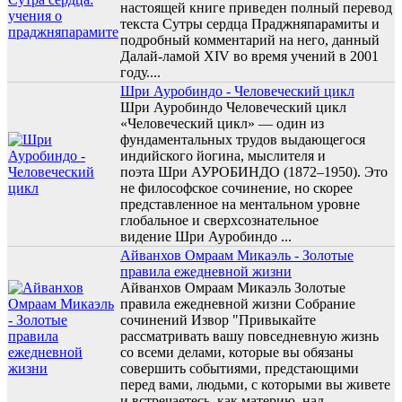
настоящей книге приведен полный перевод
текста Сутры сердца Праджняпарамиты и
подробный комментарий на него, данный
Далай-ламой XIV во время учений в 2001
году....
Шри Ауробиндо - Человеческий цикл
Шри Ауробиндо Человеческий цикл
«Человеческий цикл» — один из
фундаментальных трудов выдающегося
индийского йогина, мыслителя и
поэта Шри АУРОБИНДО (1872–1950). Это
не философское сочинение, но скорее
представленное на ментальном уровне
глобальное и сверхсознательное
видение Шри Ауробиндо ...
Айванхов Омраам Микаэль - Золотые
правила ежедневной жизни
Айванхов Омраам Микаэль Золотые
правила ежедневной жизни Собрание
сочинений Извор "Привыкайте
рассматривать вашу повседневную жизнь
со всеми делами, которые вы обязаны
совершить событиями, предстающими
перед вами, людьми, с которыми вы живете
и встречаетесь, как материю, над...