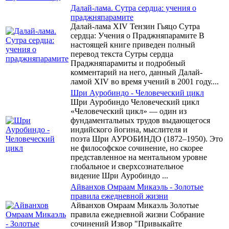
Далай-лама. Сутра сердца: учения о
праджняпарамите
Далай-лама XIV Тензин Гьяцо Сутра
сердца: Учения о Праджняпарамите В
настоящей книге приведен полный
перевод текста Сутры сердца
Праджняпарамиты и подробный
комментарий на него, данный Далай-
ламой XIV во время учений в 2001 году....
Шри Ауробиндо - Человеческий цикл
Шри Ауробиндо Человеческий цикл
«Человеческий цикл» — один из
фундаментальных трудов выдающегося
индийского йогина, мыслителя и
поэта Шри АУРОБИНДО (1872–1950). Это
не философское сочинение, но скорее
представленное на ментальном уровне
глобальное и сверхсознательное
видение Шри Ауробиндо ...
Айванхов Омраам Микаэль - Золотые
правила ежедневной жизни
Айванхов Омраам Микаэль Золотые
правила ежедневной жизни Собрание
сочинений Извор "Привыкайте