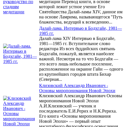
медитации Перевод книги, в основе
которой лежит устное учение Его
Святейшества Далай-ламы XIV, данное им
на основе Ламрима, называющегося "Путь
блаженства, ведущий к всеведению...
Далай-лама. Интервью в Бодхгайе, 1981—
1985 гг.
Далай-лама XIV Интервью в Бодхгайе,
1981—1985 гг. Вступительное слово
редактора Из всех буддийских святынь
Бодхгайя, пожалуй, является наиболее
важной. Несмотря на то что Бодхгайя —
это всего лишь небольшое поселение,
расположенное на окраине Гайи — одного
из крупнейших городов штата Бихар
(Северная...
Клизовский Александр Иванович -
Основы миропонимания Новой Эпохи
Клизовский Александр Иванович Основы
миропонимания Новой Эпохи
А.И.Клизовский — ученик и
последователь Е.И.Рерих и Н.К.Рериха.
Его книга «Основы миропонимания
Новой Эпохи» — первый опыт
масштабного философского осмысления